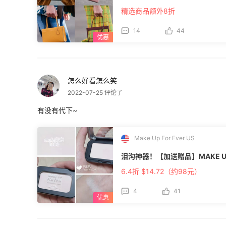
精选商品额外8折
14
44
怎么好看怎么笑
2022-07-25 评论了
有没有代下~
Make Up For Ever US
泪沟神器！【加送赠品】MAKE UP 
6.4折 $14.72（约98元）
4
41