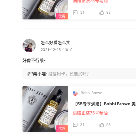
满赠正装75号精油
31
98
怎么好看怎么笑
2021-12-15 回复了
好像不行哦~
@°楽小喵:
没信用卡，还能买吗？
Bobbi Brown
【55专享满赠】Bobbi Brow
满赠正装75号精油
31
98