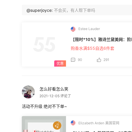
@superjoyce:
不会买，有人帮下单吗
Estee Lauder
【限时*10%】雅诗兰黛美网：阶梯折
购香水满$55自选6件套
90
291
怎么好看怎么笑
2021-12-05 评论了
活动不升级 绝对不下单~
Elizabeth Arden 美国官网