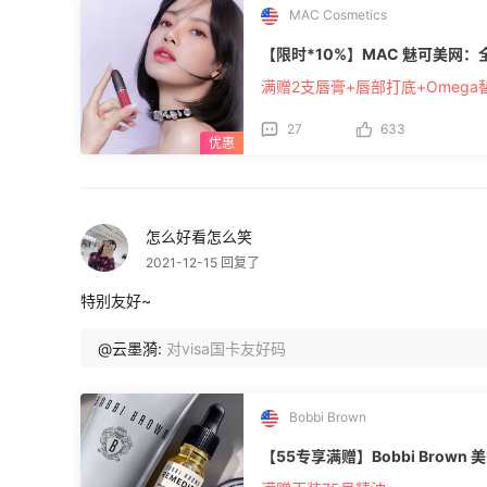
MAC Cosmetics
【限时*10%】MAC 魅可美网
满赠2支唇膏+唇部打底+Omega
27
633
怎么好看怎么笑
2021-12-15 回复了
特别友好~
@云墨漪:
对visa国卡友好码
Bobbi Brown
【55专享满赠】Bobbi Brow