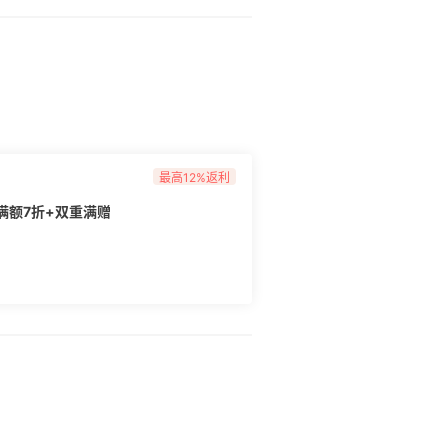
最高12%返利
满额7折+双重满赠