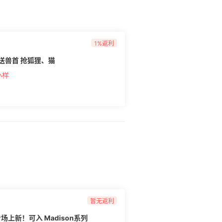
1%返利
游戏送兽首 抢狐狸、猫
小样
暂无返利
ve 专场上新！可入 Madison系列