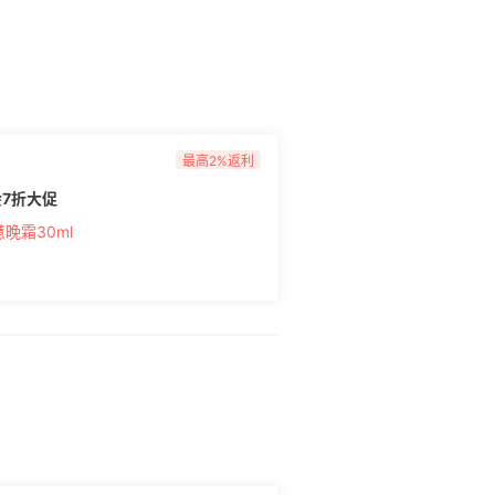
最高2%返利
7折大促
晚霜30ml