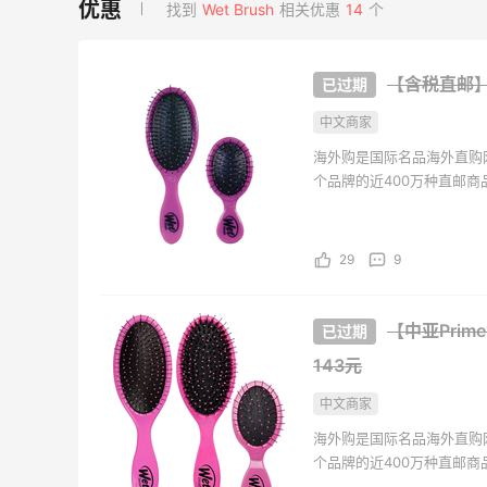
找到
Wet Brush
相关优惠
14
个
Macy's：美妆10日闪促精选
【55专
4小时
3天17小时
低至5折 8/7更新
网：美
【含税直邮】W
$50
今日关注：雅诗兰黛洁面、兰蔻遮瑕等
中文商家
Macy's
Bob
海外购是国际名品海外直购
Bobbi Brown 美网：护肤专
Bloo
天17小时
2天11小时
个品牌的近400万种直邮
场热卖！入新版橘子面霜
卖！入
海外购全中文页面，保持中
Bur
满$150减$50+满送4件礼
每满$
持。并且海外购现已全面升级
Bobbi Brown
Blo
29
9
REVOLVE：NIKESKIMS 系
iHe
3天23小时
2天23小时
列上新热卖
购日
【中亚Prim
肤洗
享8.5折优惠 含税直邮
无门槛
143元
REVOLVE
iHer
中文商家
Patagonia：巴塔美官夏季大
Mac
3天23小时
9天14小时
促 运动服饰精选低至6折
低至5
海外购是国际名品海外直购
个品牌的近400万种直邮
基础款印花T恤$21.99
海外购全中文页面，保持中