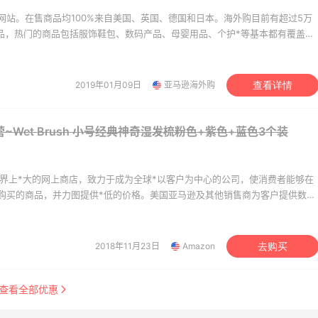
网站。在售商品均100%来自美国、英国、德国和日本。海外购目前有超过5万
商品，热门的商品包括服饰鞋包、数码产品、母婴用品、个护*等基本都有覆盖。
美价格同步，为苦于语言障碍和不会转运的用户提供便利及中国本地客服支
。让您 “一号通中美英德日”，并且可以直接使用*用*结算。
2019年01月09日
亚马逊海外购
查看详情
~Wet Brush 小号经典神奇湿发梳粉色+紫色+蓝色3个装
是世界上*大的网上商店，致力于成为全球*以客户为中心的公司，使消费者能够在
购买的商品，并力图提供*低的价格。美国亚马逊及其他销售商为客户提供数千
二手商品，如美容、健康及个人护理用品、珠宝和钟表、美食、体育及运动用
VD、电子和办公用品、婴幼儿用品、家居园艺用品等。
2018年11月23日
Amazon
去购买
查看全部优惠