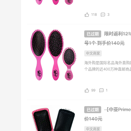
Patagonia
Mac
持。并且海外购现已全面升级
118
3
限时返利12%
号1个
到手价140元
中文商家
海外购是国际名品海外直购
个品牌的近400万种直邮
海外购全中文页面，保持中
持。并且海外购现已全面升级
99
1
【中亚Prim
价140元
中文商家