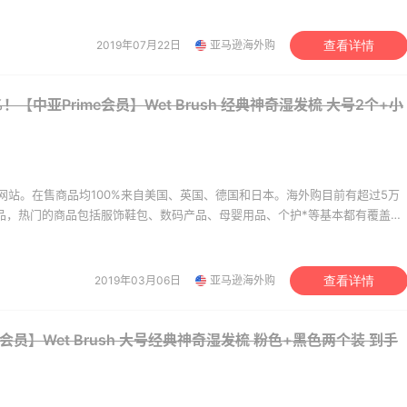
y's
LN-CC
。让您 “一号通中美英德日”，并且可以直接使用*用*结算。
2019年07月22日
亚马逊海外购
查看详情
！【中亚Prime会员】Wet Brush 经典神奇湿发梳 大号2个+小
网站。在售商品均100%来自美国、英国、德国和日本。海外购目前有超过5万
商品，热门的商品包括服饰鞋包、数码产品、母婴用品、个护*等基本都有覆盖。
美价格同步，为苦于语言障碍和不会转运的用户提供便利及中国本地客服支
。让您 “一号通中美英德日”，并且可以直接使用*用*结算。
2019年03月06日
亚马逊海外购
查看详情
e会员】Wet Brush 大号经典神奇湿发梳 粉色+黑色两个装
到手