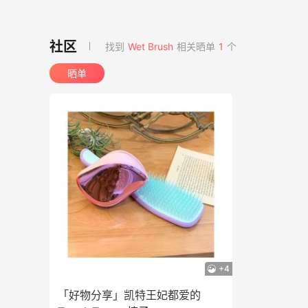
找到
Wet Brush
相关晒单
1
个
晒单
+4
「好物分享」凯特王妃都爱的