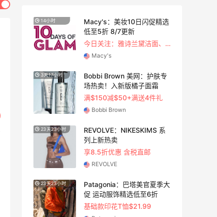
：夏
Macy's：美妆10日闪促精选
14小时
3天17
卖
低至5折 8/7更新
今日关注：雅诗兰黛洁面、兰蔻遮瑕等
Macy's
尚上
Bobbi Brown 美网：护肤专
3天17小时
2天11
场热卖！入新版橘子面霜
满$150减$50+满送4件礼
Bobbi Brown
蔻美
REVOLVE：NIKESKIMS 系
23天23小时
2天23
好
列上新热卖
享8.5折优惠 含税直邮
REVOLVE
Patagonia：巴塔美官夏季大
23天23小时
9天14
促 运动服饰精选低至6折
基础款印花T恤$21.99