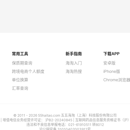
常用工具
新手指南
下载APP
保质期查询
海淘入门
安卓版
跨境电商个人额度
海淘热搜
iPhone版
单位换算
Chrome浏览
汇率查询
© 2011 - 2026 55haitao.com 五五海淘（上海）科技股份有限公司
号
| 增值电信业务经营许可证：
沪B2-20240845
|
互联网药品信息服务资格证书（沪）-经
违法和不良信息举报电话：021-61910511 转8012
沪公网安备 31010402003912号