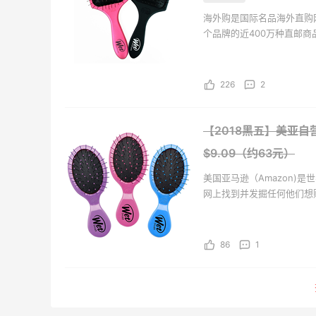
海外购是国际名品海外直购
个品牌的近400万种直邮
海外购全中文页面，保持中
持。并且海外购现已全面升级
226
2
【2018黑五】美亚自营
$9.09（约63元）
美国亚马逊（Amazon)
网上找到并发掘任何他们想
万种独特的全新、翻新以及
品、服饰、图书、音乐、D
86
1