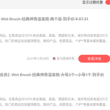
显示过期优惠
享】Bobbi Brown 美
Columbia Sportswear
5天11小时
妆礼遇！满$150立省
季大促！哥伦比亚运动热
et Brush 经典神奇湿发梳 两个装
到手价￥87.31
满赠正装橘子眼霜+精华唇蜜等好礼
低至6折
bi Brown
Columbia Sportswear
网站。在售商品均100%来自美国、英国、德国和日本。海外购目前有超过5万
mingdales：时尚热
Mytheresa：折扣区时
10天5小时
商品，热门的商品包括服饰鞋包、数码产品、母婴用品、个护*等基本都有覆盖。
手珑骧、Tory
新热卖 关注 TOTEME、
美价格同步，为苦于语言障碍和不会转运的用户提供便利及中国本地客服支
ch、拉夫劳伦等
ZIMMERMAN 等
100返$25礼卡
享额外9折
。让您 “一号通中美英德日”，并且可以直接使用*用*结算。
omingdales
Mytheresa
2021年11月29日
亚马逊海外购
查看详情
rb ：88全球好物节！选
Macy's：Lancome 兰
13天14小时
常保健、健身补剂、护
妆大促低至5折 满赠三重
e会员】Wet Brush 经典神奇湿发梳 大号2个+小号1个
到手价
护等
礼
7.5折
低门槛入手7件套
b
Macy's
y's：美妆精选10日闪促
LN-CC：限时大促！入手
3天23小时
折+免邮
Ganni、Acne、西太后等
网站。在售商品均100%来自美国、英国、德国和日本。海外购目前有超过5万
商品，热门的商品包括服饰鞋包、数码产品、母婴用品、个护*等基本都有覆盖。
关注兰蔻、雅诗兰黛等 每日更新
低至4折+额外8折
美价格同步，为苦于语言障碍和不会转运的用户提供便利及中国本地客服支