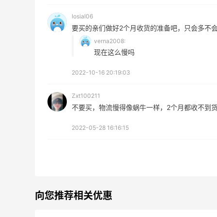
最高3%返利
6%
losial06
510人获得返利
85人
要买的亲们做好2个月收货的准备吧，只会多不
verna2008:
现在这么慢吗
2022-10-16 20:19:03
除了面膜，我还薅到面霜、
哈哈
粉底液、润肤乳、安睡裤等
划算
Zxt100211
等
不要买，物流慢得像蜗牛一样，2个月都收不到
0
08月07日
08月
2022-05-28 16:16:15
再来我的面膜羊毛分享～又
Dr.
薅到了10片面膜+2片眼膜
0
08月07日
08月
向您推荐相关优惠
京东薅面膜太爽啦～每天都
Juli
可以收货面膜
配料