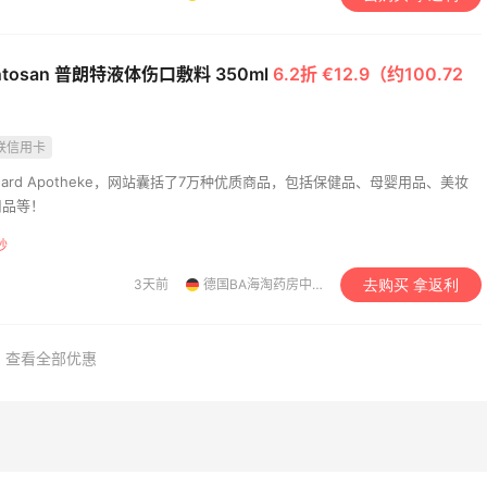
ntosan 普朗特液体伤口敷料 350ml
6.2折 €12.9（约100.72
联信用卡
uard Apotheke，网站囊括了7万种优质商品，包括保健品、母婴用品、美妆
用品等！
秒
3天前
德国BA海淘药房中文网
去购买 拿返利
查看全部优惠