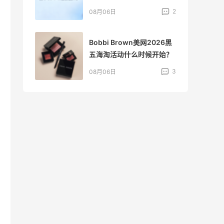
2
4
08月05日
6黑
FWRD黑五2026海淘奢侈
始？
品折扣力度大吗？
3
3
08月05日