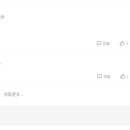
返利
获得返利
会少
0
回复
，这杯霸王茶姬买得真
薅到了！！星巴克焦糖
！
朵0.01元拿下
货
1
07日
08月07日
1
回复
Levy精华效果给到夯
秋天的第1杯安排上｜库
生椰拿铁叠55海淘返利
加载更多...
1
07日
08月07日
an Bakery乳清蛋白棒 |
开奖｜社区7月常规主题
干净到感人！
动名单公布