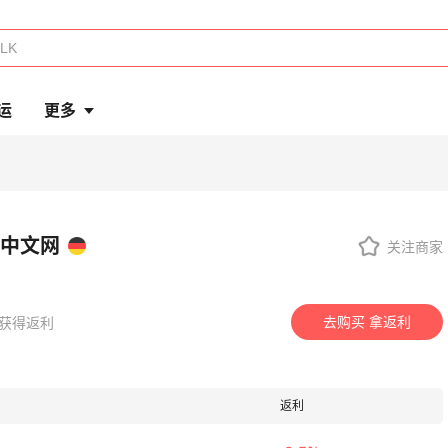
运
更多
房中文网
关注商家
去购买 拿返利
万人获得返利
返利