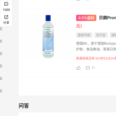
1688
贝朗Pro
0.5%返利
分享
元）
直邮中国
支付宝
银
德国BA，源于德国Bodyg
护肤、食品粮油、家居日
距离结束还有 6小时53分28
11
问答