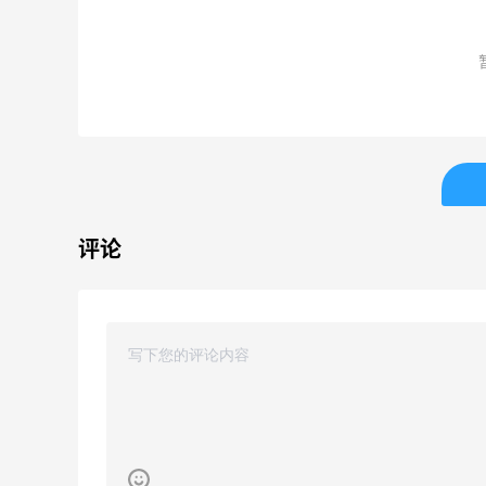
【55专享】Bobbi Brown 美
LN-
天1小时
4天7小时
网：美妆礼遇！满$150立省
Gan
$50
满赠正装橘子眼霜+精华唇蜜等好礼
低至4
Bobbi Brown
LN
Bloomingdales：时尚热
【55
天19小时
3天7小时
卖！入手珑骧、Tory
上新热
Burch、拉夫劳伦等
LOE
每满$100返$25礼卡
享9
Bloomingdales
Bas
评论
Columbia Sportswear：夏
Myt
天19小时
10天13小时
季大促！哥伦比亚运动热卖
新热卖
ZIM
低至6折
享额
Columbia Sportswear
Myt
Bloomingdales：美妆大
Blu
天19小时
2天19小时
促！入手 Dior、Prada、TF
入手 A
等
满$200享8.5折优惠+部分送好礼
低至5
Bloomingdales
Blu