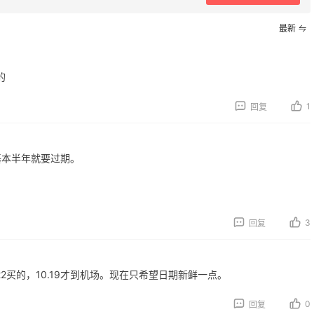
最新
的
RGO Baby
1
回复
返利
最高70%返利
获得返利
185人获得返利
基本半年就要过期。
elly Bandit
COUTR
返利
6%返利
获得返利
227人获得返利
3
回复
IMEBEAM (US)
0%返利
人获得返利
2买的，10.19才到机场。现在只希望日期新鲜一点。
0
回复
FM Denim