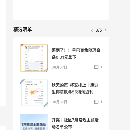
最高3%返利
510人获得返利
精选晒单
4/5
玛奇
碳水快乐｜童年回忆李先生
牛肉面🍜
1
4
08月06日
迪
户外运动防-晒｜蜜丝婷开
挂摇摇乐实测🏃
1
3
08月06日
活
Evelom卸妆膏--卸妆膏中
的“爱马仕”