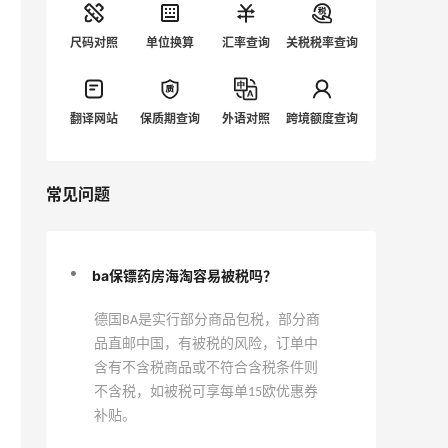
尺码对照
单位换算
汇率查询
关税税率查询
翻译网站
保质期查询
外语对照
跨境额度查询
常见问题
ba保镖药房海淘容易被税吗？
德国BA是实行部分商品包税，部分商
品直邮中国，有被税的风险，订单中
含有不含税商品或不符合含税条件则
不含税，如被税可享每单15欧优惠券
补贴。