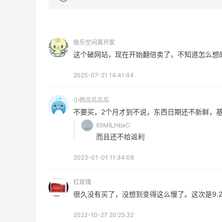
极乐空间离开家
这个破网站，现在开始翻倍卖了，不知道怎么想
Mac Duggal
E
2025-07-21 14:41:44
最高2%返利
4%
6028人成功下单
62人
小西瓜瓜瓜瓜
不要买，2个月才到不说，东西日期还不新鲜，
Biōkreativ
B
65M6_HbaC:
30%返利
4%
而且还不给返利
54人获得返利
42人
2023-01-01 11:34:08
Eileen Fisher
T
最高2%返利
最高1
红玫瑰
5134人获得返利
282
很久没有买了，没想到变得这么慢了。这次是9.2
2022-10-27 20:25:32
Matte Collection
R