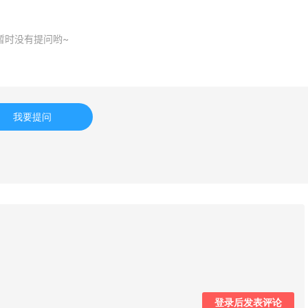
CC：限时大促！入手
iHerb ：88全球好物节
3天7小时
暂时没有提问哟~
ni、Acne、西太后等
购日常保健、健身补剂、
肤洗护等
折+额外8折
无门槛7.5折
-CC
iHerb
专享】Base Blu：时尚
Patagonia：巴塔美官
24天7小时
我要提问
卖 关注 PRADA、
促 运动服饰精选低至6折
WE、加拿大鹅等
折优惠
基础款印花T恤$21.99
e Blu
Patagonia
heresa：折扣区时尚上
预售！Harrods 2026 
23天14小时
 关注 TOTEME、
美妆圣诞日历礼盒
MERMAN 等
外9折
HK$2500（约2158.2
heresa
Harrods APAC
emercury：限时大促！
Macy's：Lancome 兰
13天22小时
esop、Nars、CT 等
季满赠三重好礼
折+部分额外8.5折
低门槛入手7件套
登录后发表评论
emercury
Macy's