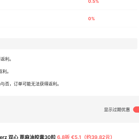
0.5%
0%
得返利。
无返利。
功与否，订单可能无法获得返利。
显示过期优惠
lherz 双心 蓖麻油胶囊30粒
6.8折 €5.1（约39.82元）