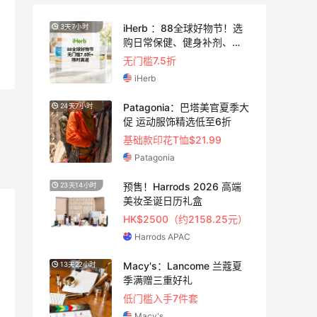
！选
【55专享】Bobbi Brown 美
4天1小时
护
网：美妆礼遇！满$150立省
$50
满赠正装橘子眼霜+精华唇蜜等好礼
Bobbi Brown
夏季大
Bloomingdales：时尚热
2天19小时
卖！入手珑骧、Tory
Burch、拉夫劳伦等
每满$100返$25礼卡
Bloomingdales
高端
Columbia Sportswear：夏
5天19小时
季大促！哥伦比亚运动热卖
5元）
低至6折
Columbia Sportswear
蔻夏
Bloomingdales：美妆大
2天19小时
促！入手 Dior、Prada、TF
等
满$200享8.5折优惠+部分送好礼
Bloomingdales