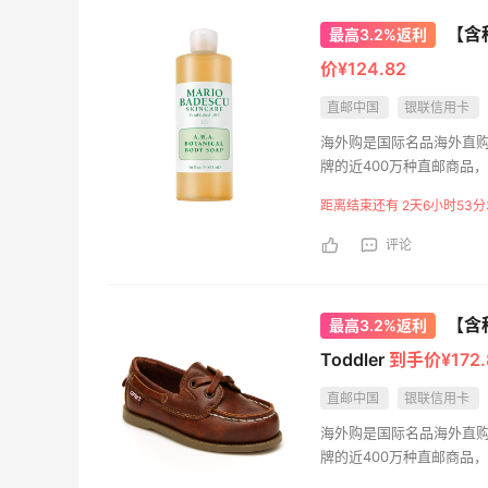
0
08月07日
08月
【含税
最高3.2%返利
价¥124.82
Origins悦木之源美网海淘
第二
直邮中国
银联信用卡
攻略，Origins海淘教程
4.
海外购是国际名品海外直
1
08月07日
08月
牌的近400万种直邮商品
海外购全中文页面，保持
距离结束还有 2天6小时53分
持。并且海外购现已全面升
评论
【含税
最高3.2%返利
Toddler
到手价¥172.
直邮中国
银联信用卡
海外购是国际名品海外直
牌的近400万种直邮商品
海外购全中文页面，保持