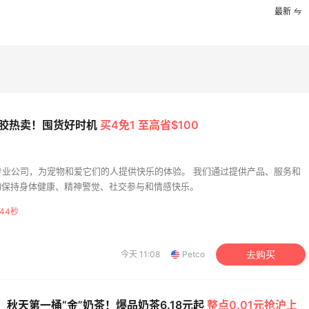
获得返利
227人获得返利
最新
IMEBEAM (US)
0%返利
人获得返利
FM Denim
&咬胶热卖！囤货好时机
买4免1 至高省$100
返利
获得返利
宠物专业公司，为宠物和爱它们的人提供快乐的体验。 我们通过提供产品、服务和
物保持身体健康、精神警觉、社交参与和情感快乐。
43秒
运动防-晒｜蜜丝婷开
【黑五海淘攻略】Bobbi
今天 11:08
Petco
去购买
摇乐实测🏃
Brown黑五2026海淘
预测！
2
06日
08月05日
：秋天第一桶“金”奶茶！爆品奶茶6.18元起
整点0.01元抢沪上