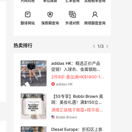
尺码对照
单位换算
汇率查询
关税税率查询
翻译网站
保质期查询
外语对照
跨境额度查询
热卖排行
1/3
：夏
adidas HK：精选正价产品
3天13小时
卖
促销！入球衣、金属银跆拳
道鞋等
2件8折 叠加满HK$1800-100
adidas HK
【55专享】Bobbi Brown 美
4天7小时
TF
网：美妆礼遇！满$150立省
$50
满$200享8.5折优惠+部分送好礼
满赠正装橘子眼霜+精华唇蜜等好礼
Bobbi Brown
Diesel Europe：折扣区上新
2天13小时