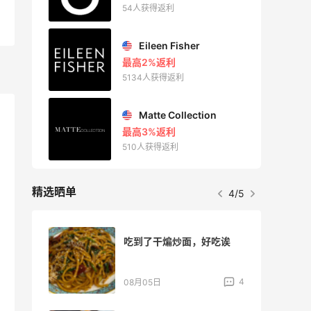
54人获得返利
Eileen Fisher
最高2%返利
5134人获得返利
Matte Collection
最高3%返利
510人获得返利
精选晒单
4/5
吃到了干煸炒面，好吃诶
折扣
1
4
08月05日