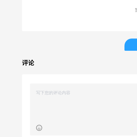
热卖！入手包袋、服饰、鞋
卖！入
履等
Bur
低至5折
每满$
Diesel Europe
Blo
Maje US：限时闪促！入手
iHe
0分
3天13小时
明星同款服饰
购日
肤洗
精选低至2折
无门槛
Maje US
iHe
评论
Mac Duggal
E
最高2%返利
4%
6019人成功下单
62人
Biōkreativ
B
30%返利
4%