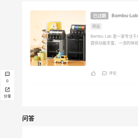
Bambu L
转运
Bambu Lab 是一家专
提供功能丰富、一流的体验
adidas HK：精选正价产品
San
天13小时
40分
促销！入球衣、金属银跆拳
式美
评论
道鞋等
2件8折 叠加满HK$1800-100
低至2
0
adidas HK
San
分享
【55专享】Bobbi Brown 美
【55
天7小时
3天13小时
网：美妆礼遇！满$150立省
上新热
$50
LOE
满赠正装橘子眼霜+精华唇蜜等好礼
享9
问答
Bobbi Brown
Bas
Diesel Europe：折扣区上新
Bloo
天13小时
3天1小时