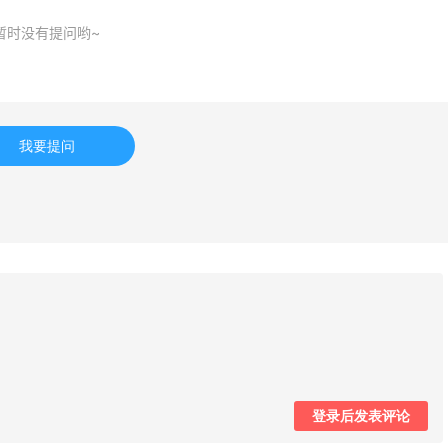
手珑骧、Tory
Ganni、Acne、西太后等
ch、拉夫劳伦等
暂时没有提问哟~
100返$25礼卡
低至4折+额外8折
omingdales
LN-CC
rb ：88全球好物节！选
Mytheresa：折扣区时
10天19小时
常保健、健身补剂、护
新热卖 关注 TOTEME、
护等
ZIMMERMAN 等
我要提问
7.5折
享额外9折
rb
Mytheresa
RGO Baby
返利
最高70%返利
获得返利
185人获得返利
elly Bandit
COUTR
登录后发表评论
返利
6%返利