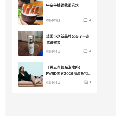
好
牛杂牛腩锅我很喜欢
3
4
08月05日
个网
法国小众新品牌又买了一点
试试效果
3
4
08月04日
55
【黑五直邮海淘攻略】
FWRD黑五2026海淘折扣
预测！
4
1
08月04日