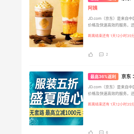
开奖｜社区7月常规主题活
Eve
阿姨
动名单公布
的“爱
JD.com（京东）是来
2
08月06日
08月
价格及快速高效的服务，迅速
商品涵盖了电脑，手机及
距离结束还有 1天12小时35
用品、母婴用品、体育用
Bobbi Brown美网2026黑
FW
五海淘活动什么时候开始？
品折
2
3
08月06日
08月
京东 
最高36%返利
碳水快乐｜童年回忆李先生
FW
牛肉面🍜
活动
JD.com（京东）是来
价格及快速高效的服务，迅速
3
08月06日
08月
商品涵盖了电脑，手机及
距离结束还有 1天12小时35
用品、母婴用品、体育用
6