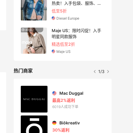
热卖！入手包袋、服饰、鞋
履等
低至5折
Diesel Europe
尚上
Maje US：限时闪促！入手
40分
明星同款服饰
精选低至2折
Maje US
热门商家
1/3
Private Internet Access VPN
Mac Duggal
最高2%返利
6019人成功下单
Biōkreativ
30%返利