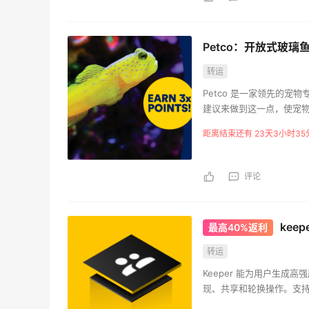
Petco：开放式玻璃
转运
Petco 是一家领先的
建议来做到这一点，使宠
距离结束还有 23天3小时35
评论
kee
最高40%返利
转运
Keeper 能为用户生
现、共享和轮换操作。支
加、删除、修改和共享权