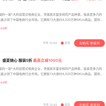
lom卸妆膏--卸妆膏中
柏瑞美黑瓶和白瓶哪个
马仕”
用？混油皮选了黑瓶
自中国的一家*大的自营式电商企业，凭借其丰富多样的产品种类，极具竞争力的
4
05日
08月05日
占领了中国电商行业市场。它拥有13大类约4,020万种SKUs商品，提供的
其数码产品、家电、汽车配件、服饰、奢侈品、家居百货、化妆品、个人护理
分43秒
品及虚拟商品等
RD黑五2026海淘奢侈
兰蔻粉金管新色212哪
扣力度大吗？
站可以海淘？在线等！
今天 10:44
京东
去购买 拿返利
3
05日
08月05日
：盛夏随心 服装5折
最高立减1000元
RD美网2026黑五海淘
淘宝买柏瑞美定妆喷雾跳
什么时候开始？
海淘！返利2.91元
自中国的一家*大的自营式电商企业，凭借其丰富多样的产品种类，极具竞争力的
占领了中国电商行业市场。它拥有13大类约4,020万种SKUs商品，提供的
3
05日
08月05日
其数码产品、家电、汽车配件、服饰、奢侈品、家居百货、化妆品、个人护理
分43秒
品及虚拟商品等
今天 10:42
京东
去购买 拿返利