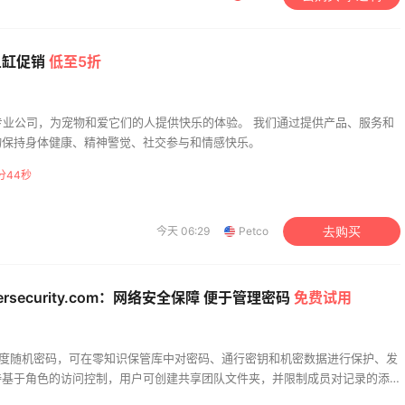
鱼缸促销
低至5折
宠物专业公司，为宠物和爱它们的人提供快乐的体验。 我们通过提供产品、服务和
物保持身体健康、精神警觉、社交参与和情感快乐。
分43秒
今天 06:29
Petco
去购买
persecurity.com：网络安全保障 便于管理密码
免费试用
成高强度随机密码，可在零知识保管库中对密码、通行密钥和机密数据进行保护、发
持基于角色的访问控制，用户可创建共享团队文件夹，并限制成员对记录的添
限