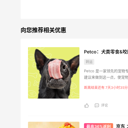
54人获得返利
42人
Eileen Fisher
T
最高2%返利
最高1
向您推荐相关优惠
5134人获得返利
282
Matte Collection
R
Petco：犬类零食
最高3%返利
6%
510人获得返利
85人
转运
Petco 是一家领先的
建议来做到这一点，使宠
距离结束还有 7天3小时35分
秋天的第1杯安排上｜库迪
户外
评论
生椰拿铁叠55海淘返利
挂摇
1
08月07日
08月
京东 
最高36%返利