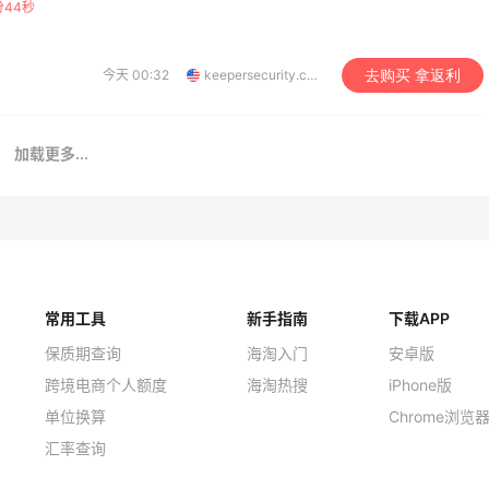
分43秒
今天 00:32
keepersecurity.com
去购买 拿返利
加载更多...
常用工具
新手指南
下载APP
保质期查询
海淘入门
安卓版
跨境电商个人额度
海淘热搜
iPhone版
单位换算
Chrome浏览
汇率查询