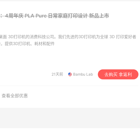
ab：4周年庆 PLA Pure 日常家庭打印设计
新品上市
注于桌面 3D打印机的消费科技公司。我们先进的3D打印机为全球 3D 打印爱好者
，提供3D打印机、耗材和配件
dro us：限时闪促！法
Columbia Sportswear
6天1小时
衣精选
季大促！哥伦比亚运动热
21天前
Bambu Lab
去购买 拿返利
折 千鸟格连衣裙$95
低至6折
dro us
Columbia Sportswear
查看全部优惠
专享】Base Blu：时尚
Bloomingdales：美妆大
3天1小时
卖 关注 PRADA、
促！入手 Dior、Prada、
WE、加拿大鹅等
等
折优惠
e Blu
Bloomingdales
mingdales：时尚热
LN-CC：限时大促！入手
4天13小时