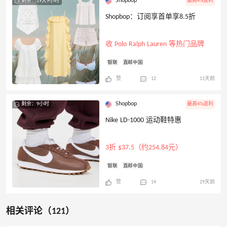
Shopbop
剩余：19天9小时
最高4%返利
Shopbop：订阅享首单享8.5折
收 Polo Ralph Lauren 等热门品牌
银联
直邮中国
赞
12
11天前
Shopbop
剩余：9小时
最高4%返利
Nike LD-1000 运动鞋特惠
3折 $37.5（约254.84元）
银联
直邮中国
赞
14
29天前
相关评论（121）