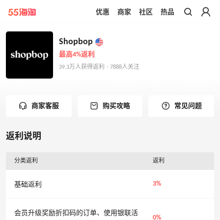
优惠
商家
社区
热品
带你去官网买正品
Shopbop
最高4%返利
39.3万人获得返利 · 7888人关注
商家客服
购买攻略
常见问题
返利说明
分类返利
返利
3%
基础返利
会员升级奖励折扣码的订单、使用银联活
0%