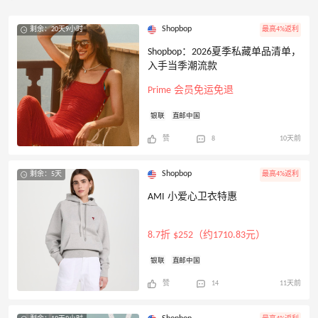
Shopbop
剩余：20天9小时
最高4%返利
Shopbop：2026夏季私藏单品清单，
入手当季潮流款
Prime 会员免运免退
银联
直邮中国
赞
8
10天前
Shopbop
剩余：5天
最高4%返利
AMI 小爱心卫衣特惠
8.7折 $252（约1710.83元）
银联
直邮中国
赞
14
11天前