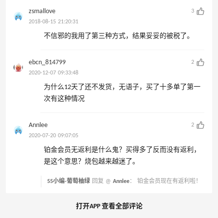
zsmallove
3
2018-08-15 21:20:31
不信邪的我用了第三种方式，结果妥妥的被税了。
ebcn_814799
2
2020-12-07 09:33:48
为什么12天了还不发货，无语子，买了十多单了第一
次有这种情况
Annlee
2
2020-07-20 09:07:05
铂金会员无返利是什么鬼？买得多了反而没有返利，
是这个意思？烧包越来越迷了。
55小编-葡萄柚绿
回复 @
Annlee
：
铂金会员现在有返利啦！
打开APP 查看全部评论