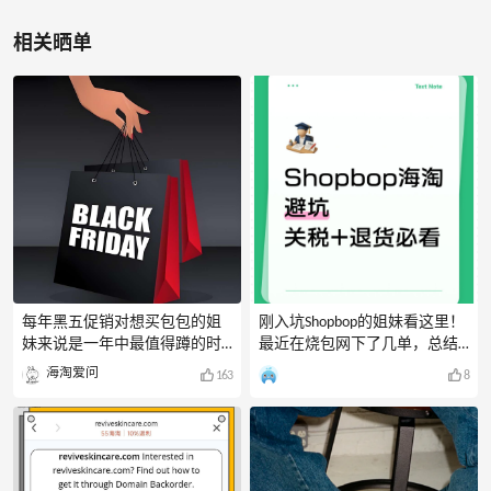
相关晒单
每年黑五促销对想买包包的姐
刚入坑Shopbop的姐妹看这里！
妹来说是一年中最值得蹲的时
最近在烧包网下了几单，总结
候。那2026黑五海淘包包哪个
一下关税和退货的坑。直邮中
海淘爱问
163
8
网站折扣大？简单结合之前的
国满$300免运费，不满要$20的
活动情况，帮大家梳理几家值
运费，重点在关税！结算时收
得蹲折扣的包包海淘网站，仅
的关-税可能比实际高，如果海-
供参考呀！Coach：Coach奥莱
关收得少，Shopbop会退差价。
美网黑五期间折扣力度非常
记得注意邮件，退款会通知。