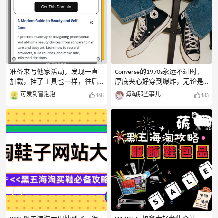
大，2-5折是常态，黑五还有额
还有退货要注意，只要你有取
外折扣。不过需要注意，Coach
消订单或者退货，这单的返利
奥莱官网对转运地址比较**，
就可能泡汤。特别是从返利平
建议用小众转运或者美私地
台跳转的，清cookies、清购物
址，成功率会高一些。
车再下单，别用礼品卡和未授
ToryBurch：其实tb去年已经开
权的码，不然返利容易跟丢。
了“部分正价商品、新品也参
单件商品最好也别超过2件，容
与”的先例。2026年黑五很可能
易被砍。总之，shopbop退货需
准备来写他家活动，发现一直
Converse的1970s永远不过时，
继续将部分当季新品或热门款
谨慎，能不退就不退，省钱第
加载，挂了工具也一样，往后
厚底夹心好穿到爆炸，无论是
纳入“额外7折”的范围，像
一。有啥问题可以邮件客服，
就变成了报错页面，Revive是不
搭配牛仔裤还是连衣裙都能轻
可爱到冒泡泡
海淘那些事儿
168
183
Fleming、Kira等系列的热门颜色
回复挺快的。
是网站维护啊？看来今天没办
松驾驭。作为鞋柜里的常青
和尺寸都有可能参与活动。
法发力写帖子了！看页面提示
树，今天给大家分享可以海淘
MichaelKo
像是域名主页有问题？商家居
买到匡威鞋的网站，想省钱入
然都不知道自己网站打不开了
手Converse的小伙伴们可以看看
吗，而且我发现这个网站登录
哦。Converse官网有5折加额外5
也不需要密码，结算登录需要
折的好价，尺码款式都很全。
验证码，邮箱验证，跟之前的
但是美国官网不支持直邮中
shopbop性质有点像，关联亚马
国，需用转运，下单有难度。
逊账号，它家安保居然做得这
ASOS有额外7到8折，支持直邮
么牛，以验证码收取登录账
中国，价格含税，清关省心。
号，不用担心账号被人误登，
支持支付宝、微信支付，学生
就是平时太卡了，感觉挂不挂
认证还有额外9折优惠，非常适