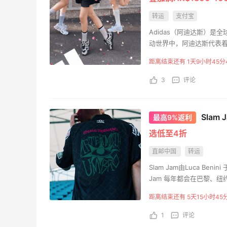
转运
支付宝
Adidas（阿迪达斯）是全球
动世界中，阿迪达斯代表着一种
全世界深入人心。其材质
距离结束还有 1天9小时45分
3
评论
Slam
最高9%返利
选低至4折
直邮中国
转运
Slam Jam由Luca B
Jam 每年都会在巴黎、纽
生的生活方式的空间中提
距离结束还有 5天15小时45
1
评论