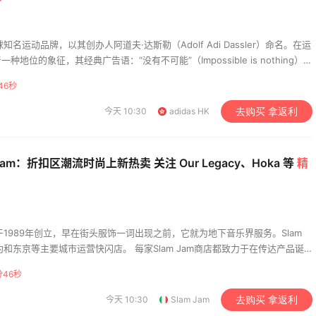
知名运动品牌，以其创办人阿道夫·达斯勒（Adolf Adi Dassler）命名。在运
地位的象征，其经典广告语：“没有不可能”（Impossible is nothing）在
柔软坚韧，质地很细致，主要销售产品包括：服饰、鞋类、配饰、包包等。
45秒
今天 10:30
adidas HK
去购买 拿返利
 Jam：折扣区潮流时尚上新热卖 关注 Our Legacy、Hoka 等
精
enini 于1989年创立，早在街头服饰一词出现之前，它就为地下音乐界服务。Slam
约和东京等主要城市运营快闪店。 每家Slam Jam商店都致力于在传达产品诞
供来自全球地下的服装和态度。
分45秒
今天 10:30
Slam Jam
去购买 拿返利