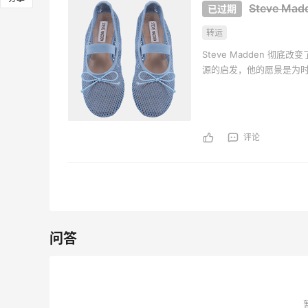
Steve M
Bloomingdales
Blo
转运
Columbia Sportswear：夏
Myt
天22小时
8天16小时
Steve Madden 
季大促！哥伦比亚运动热卖
新热卖
源的启发，他的愿景是为
ZIM
低至6折
享额
趋势的天生理解力和无与
Columbia Sportswear
Myt
沿。
Space NK UK：美妆护肤大
Il 
天1小时
24天10小时
促！入Lisa Eldridge、
入手 L
评论
Hourglass、伊索等
Acne
新人首单享8折
新人首
Space NK UK
Il 
问答
Mac Duggal
E
最高2%返利
4%
6126人成功下单
62人