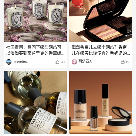
社区提问：想问下哪些网站可
海淘香奈儿去哪个网站？香奈
以海淘买到蒂普里克的香薰蜡
儿在哪买比较便宜？香奶奶的
烛呢，谢谢？✅misunting热心
产品应该除了贵，没有其他大
misunting
萌杀四方
143
155
解答：Diptyque是源自法国的品
问题了吧。它家洗面奶、眼
牌，它家香薰蜡烛很受欢迎，
影、香水啥的都很受欢迎！之
种类很多，可海淘网站也很
前看到有小伙伴想海淘香奈
多，建议还是要多多比价哦。
儿，今天推荐几个Chanel香奈儿
Diptyque美国官网：最高8%返
美妆海淘网站，喜欢的记得点
利，最近有母亲节活动，满赠
赞收藏哦。
香氛2件套Diptyque英国官网：
SephoraPOSTCARDS:START{"imag
最高6%返利，近期活动满赠35g
e":"\/\/cdn.55haitao.com\/bbs\/d
无花果蜡烛SpaceNKUK：最高
ata\/attachment\/store\/new\/20
8%返利，新人首单8.5折+限时
1404
高返Nordstrom美国官网：暂时
未看到活动亚马逊海外购APP：