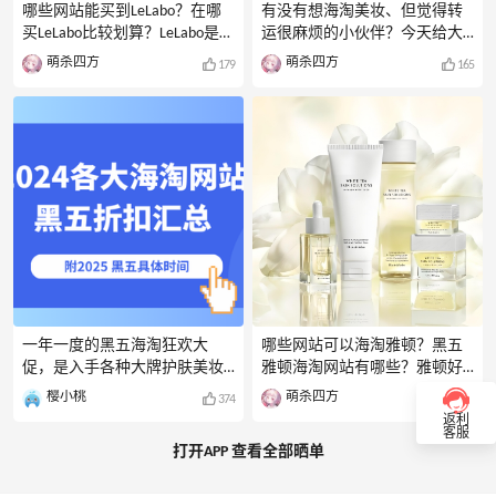
暂时未看到活动Selfridges英国
哪些网站能买到LeLabo？在哪
有没有想海淘美妆、但觉得转
官网：暂时未看到活动其他直
买LeLabo比较划算？LeLabo是法
运很麻烦的小伙伴？今天给大
邮网站，如24S，Harrods，
国一个高端小众香水品牌，价
家汇总了一些15家热门的美妆
萌杀四方
萌杀四方
179
165
Unineed
位较高，香味很独特。今天就
直邮网站，大部分都比较好下
给大家盘点几个能海淘LeLabo
单，新手也能轻松买买买！英
香水的网站，文末还有LeLabo
国：1.LOOKFANTASTIC特点：部
一些热门香水推荐哦。LeLabo
分商品支持直邮+微信/支付宝
海淘网站：CultBeauty特点：部
付款+不包关税说明：
分商品支持直邮+双币信用卡付
LOOKFANTASTIC是英国知名的美
款+不包关税说明：CultBeauty
妆护肤网站，不仅有很多像
是英国著名的美妆护肤品海淘
Nars、YSL、兰蔻、雅诗兰黛等
网站，可以海淘一些常见的美
国际热门美妆品牌，还有英国
妆品
一些小众护肤品，不过平时下
单不包关税，如果怕被税可
一年一度的黑五海淘狂欢大
哪些网站可以海淘雅顿？黑五
促，是入手各种大牌护肤美妆
雅顿海淘网站有哪些？雅顿好
产品和服饰包袋最好的时间。
用的产品可不少，特别是它家
樱小桃
萌杀四方
374
209
折扣力度大，赠品多，走55海
胶囊精华，可以说是当家花旦
返利
淘还有超高返利。给大家汇总
了。一般海淘雅顿都会去美国
客服
打开APP 查看全部晒单
了2024年各大海淘网站黑五折
官网，但近期雅顿美网有点傲
扣。那么2025年黑五什么时候
娇，对于新手不是很友好。今