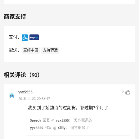
商家支持
支付：
配送：
直邮中国
支持转运
相关评论（90）
yyx5555
2
2018-11-23 20:58:47
我买到了娇韵诗的过期货，都过期7个月了
Speedy
回复 @
yyx5555
：
怎么联系的
yyx5555
回复 @
Xiiiiy
：
退货退款了