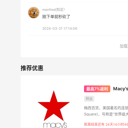
3
3
manfred(知足）
08月05日
刚下单就秒砍了
淘宝买柏瑞美定妆喷雾跳55海淘！返利
2024-03-21 17:14:06
2.91元
3
4
08月05日
加载
吃到了干煸炒面，好吃诶
1
4
08月05日
Mac
最高7%返利
转运
梅西百货，美国著名的连锁百
Square)，号称是“世
的服务赢得美誉，在美国
距离结束还有 24天14小时4