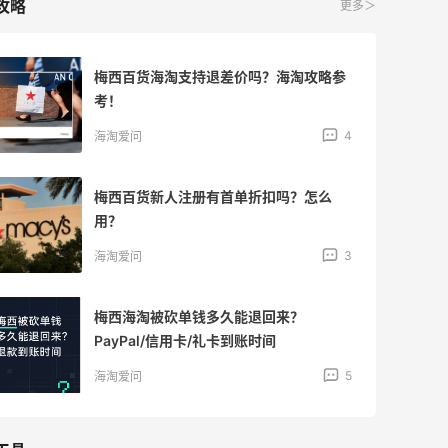
攻略
更多＞
梅西百货海淘支持退差价吗？海淘攻略参
考！
4
海淘爱问
梅西百货新人注册有首单折扣吗？怎么
用？
3
海淘爱问
梅西海淘被砍单钱多久能退回来？
PayPal/信用卡/礼卡到账时间
5
海淘爱问