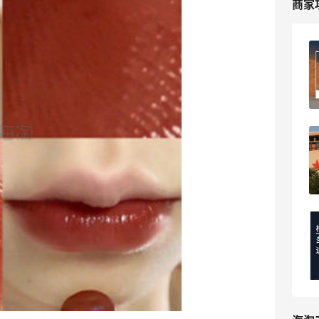
商家
梅西百货海淘支持退差价吗？海淘攻略参
考！
4
海淘爱问
梅西百货新人注册有首单折扣吗？怎么
用？
3
海淘爱问
梅西海淘被砍单钱多久能退回来？
PayPal/信用卡/礼卡到账时间
5
海淘爱问