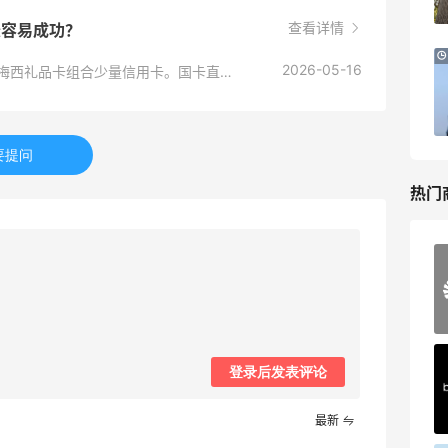
Diesel Europe
查看详情
最容易成功？
3小时
Maje US：限时闪促！入手明星同款服饰
2026-05-16
美区PayPal + 美私地址成功率最高；其次可用梅西礼品卡组合少量信用卡。国卡直刷砍单率极高，不建议。
精选低至2折
Maje US
要提问
热门
Mac Duggal
最高2%返利
6016人成功下单
Biōkreativ
登录后发表评论
30%返利
54人获得返利
最新