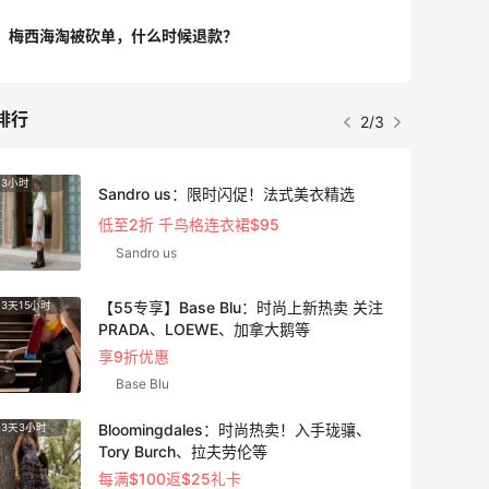
梅西海淘被砍单，什么时候退款？
排行
2/3
3小时
3天3小
Sandro us：限时闪促！法式美衣精选
低至2折 千鸟格连衣裙$95
Sandro us
【55专享】Base Blu：时尚上新热卖 关注
3天15小时
4天15
PRADA、LOEWE、加拿大鹅等
享9折优惠
Base Blu
Bloomingdales：时尚热卖！入手珑骧、
3天3小时
10天2
Tory Burch、拉夫劳伦等
每满$100返$25礼卡