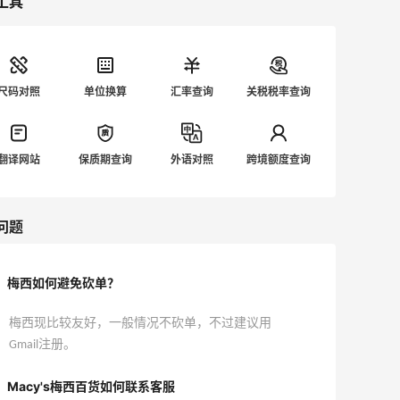
工具
尺码对照
单位换算
汇率查询
关税税率查询
翻译网站
保质期查询
外语对照
跨境额度查询
问题
梅西如何避免砍单？
梅西现比较友好，一般情况不砍单，不过建议用
Gmail注册。
Macy's梅西百货如何联系客服