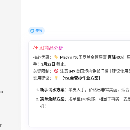
美妆
AI商品分析
核心优惠：
Macy's
YSL圣罗兰金管唇膏
直降40%
！原
手！
3月22日
截止。
关键限制：
注意
$49
美国境内免邮门槛 | 建议使
实用建议：
【YSL金管抄作业方案】
新手试水方案
：单支入手，价格已非常美丽，适合
凑单免邮方案
：凑单至$49免邮，相当于再买一
机！