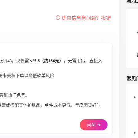
海淘
价$43，现仅需
$25.8（约184元）
，无需用码，直接入
用美卡美私下单以降低砍单风险
常见
尝鲜热门色号。
支唇膏或搭配其他护肤品，单件成本更低，年度囤货好时
问AI →