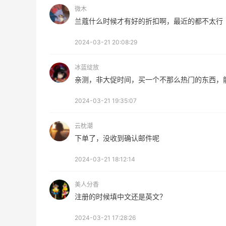
微木
兰蔻什么时候才有好的折扣啊，最近的都不太行
2024-03-21 20:08:29
冰蓝绽放
亲测，非大促时间，买一个不那么热门的东西，
2024-03-21 19:35:07
云枕潮
下单了，没收到确认邮件呢
柏瑞美黑瓶和白瓶哪个好用？混油皮选了
2024-03-21 18:12:14
黑瓶
4
3
08月05日
美人分香
注册的时候填中文还是英文？
兰蔻粉金管新色212哪个网站可以海淘？
2024-03-21 17:28:26
在线等！