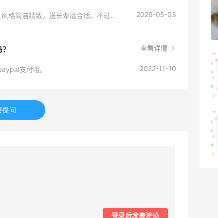
可莎蜜儿的恰巴塔，味道有点怪怪的
2026-05-03
Coach主打传统工艺，皮质通常比较扎实耐用，风格简洁精致，送长辈挺合适。不过海淘没法亲手摸，建议多看看买家秀细节。官网品质一般有保障，只要不是特价清仓款，做工大多对得起价格，不用太担心显得廉价。
1
08月07日
查看详情
吗？
羊毛薅的实在有点多～积攒的最后一篇羊
2022-11-10
aypal支付哦。
毛贴啦
1
08月07日
要提问
除了面膜，我还薅到面霜、粉底液、润肤
乳、安睡裤等等
1
08月07日
登录后发表评论