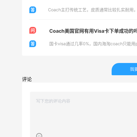
贴秋膘啦，今天吃冰煮羊
答
2
1
08月07日
问
Coach美国官网有用Visa卡下单成功的
为了这家烧烤，我必然还要再去新疆
答
国卡visa通过几率0%，国内海淘coach只能用p
3
1
08月07日
我
又去皮爷喝下午茶了，香蕉布朗尼超好吃
评论
呀
4
1
08月07日