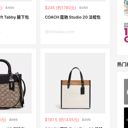
无门槛7.5折
元)
$245 (约1780元)
$450
$350
iHerb
ft Tabby 腋下包
COACH 蔻驰 Studio 20 法棍包
Macy's：美妆精选10日闪促 低至5折+免
9天7小时
邮
m
@55haitao.com
关注兰蔻、雅诗兰黛等 每日更新
Macy's
热门
ERGO Baby
4%返利
62人获得返利
Belly Bandit
3元)
$197.5 (约1435元)
$645
$395
4%返利
42人获得返利