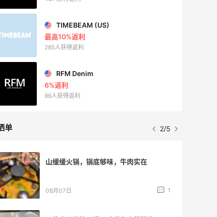
晒单
3/5
再来我的面膜羊毛分享～又薅到了10片面
膜+2片眼膜
1
08月07日