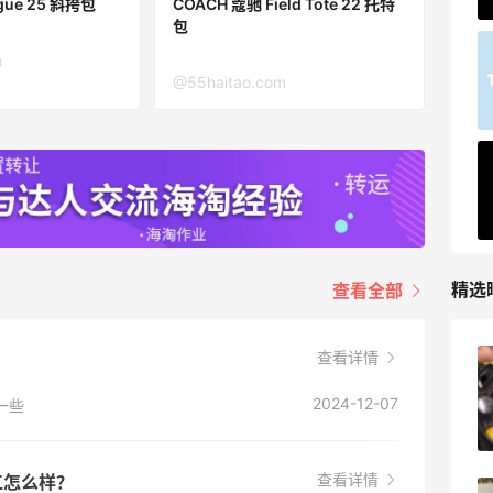
gue 25 斜挎包
COACH 蔻驰 Field Tote 22 托特
包
TIMEBEAM (US)
m
@55haitao.com
最高10%返利
285人获得返利
RFM Denim
6%返利
86人获得返利
精选
查看全部
查看详情
山缓缓火锅，锅底够味，牛肉实在
2024-12-07
一些
1
08月07日
查看详情
工怎么样？