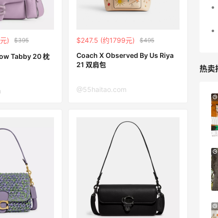
5元)
$247.5 (约1799元)
$395
$495
Coach X Observed By Us Riya
low Tabby 20 枕
21 双肩包
热卖
@55haitao.com
m
Macy's：Lancome 兰蔻美妆大促低至5折
13天7小时
满赠三重好礼
低门槛入手7件套
Macy's
Bloomingdales：时尚热卖！入手珑骧、
2天4小时
Tory Burch、拉夫劳伦等
每满$100返$25礼卡
Bloomingdales
iHerb ：88全球好物节！选购日常保健、
2天16小时
健身补剂、护肤洗护等