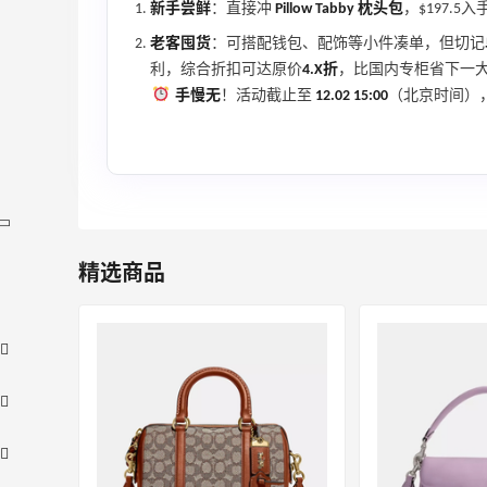
新手尝鲜
：直接冲
Pillow Tabby 枕头包
，$197.
老客囤货
：可搭配钱包、配饰等小件凑单，但切记
利，综合折扣可达原价
4.X折
，比国内专柜省下一
手慢无
！活动截止至
12.02 15:00
（北京时间）
精选商品