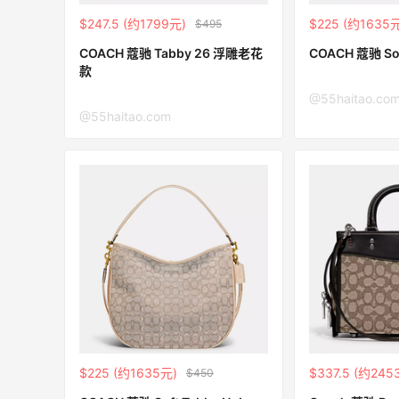
满$200享8.5折优惠+部分送好礼
$247.5 (约1799元)
$225 (约1635
$495
Bloomingdales
COACH 蔻驰 Tabby 26 浮雕老花
COACH 蔻驰 So
款
Mytheresa：折扣区时尚上新热卖 关注
9天22小时
TOTEME、ZIMMERMAN 等
@55haitao.co
@55haitao.com
享额外9折
Mytheresa
Mac Duggal
最高2%返利
6046人成功下单
Biōkreativ
$225 (约1635元)
$337.5 (约245
$450
30%返利
54人获得返利