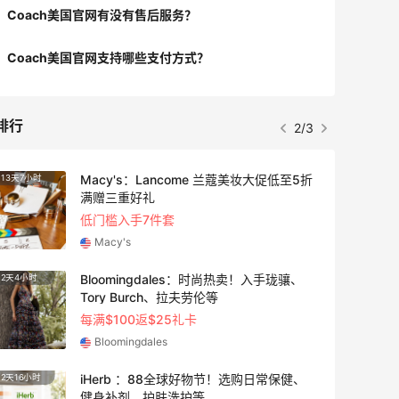
Coach美国官网有没有售后服务？
Coach美国官网支持哪些支付方式？
排行
3/3
Macy's：返校季大促 精选童装热卖 部分
5天7小时
3天10
尺码成人可穿
低至5折
Macy's
LN-CC：限时大促！入手 Ganni、Acne、
3天16小时
5天4小
西太后等
低至4折+额外8折
LN-CC
Macy's：美妆10日闪促精选低至5折 8/7
7小时
2天4小
更新