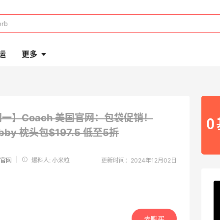
运
更多
网一】Coach 美国官网：包袋促销！
Tabby 枕头包$197.5
低至5折
|
国官网
爆料人: 小米粒
更新时间：2024年12月02日
去购买