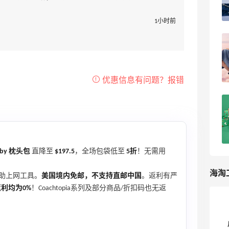
5
浪里一条鱼
1小时前
Coach美国官网海淘攻略，寇驰海淘教程
5
我爱写攻略
Coach黑五打折力度大吗？2022年
Coach蔻驰黑五折扣汇总！
4
海淘爱问
abby 枕头包
直降至
$197.5
，全场包袋低至
5折
！无需用
海淘
助上网工具。
美国境内免邮，不支持直邮中国
。返利有严
返利均为0%
！Coachtopia系列及部分商品/折扣码也无返