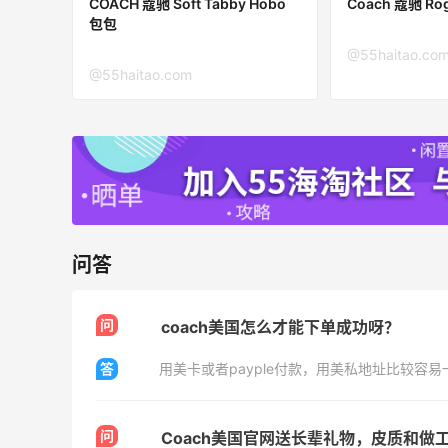
COACH 蔻驰 Soft Tabby Hobo
Coach 蔻驰 Ro
包包
Eileen Fisher
@55haitao.co
@55haitao.com
最高2%返利
5139人获得返利
Matte Collection
最高3%返利
510人获得返利
问答
问
coach美国怎么才能下单成功呀？
亮亮的发夹再买两个！走了55有额外的返
利到账！
答
用美卡或者payple付款，用美私地址比较容易
1
1
08月07日
问
Coach美国官网送长辈礼物，皮质和做