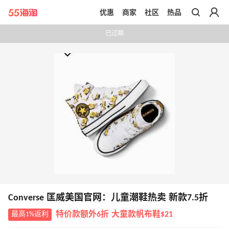
优惠
商家
社区
热品
带你去官网买正品
已过期
Converse 匡威美国官网：儿童潮鞋热卖 新款7.5折
最高1%返利
特价款额外6折 大童款帆布鞋$21