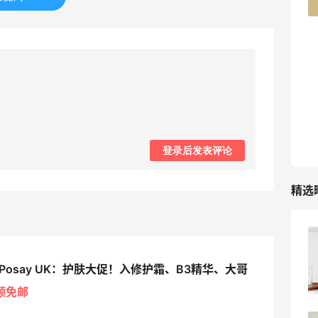
227人获得返利
登录后发表评论
精选
柏瑞美黑瓶和白瓶哪个好用？混油皮选了
黑瓶
he-Posay UK：护肤大促！入修护霜、B3精华、大哥
3
08月05日
额免邮