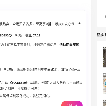
肤热卖，全场买多省多，至高享
8折
！爆款如安心霜、大
热卖
LDES20》
享8折 | 截止
07.22
内 | 优惠码不可叠加，按最高门槛使用 |
活动面向英国
Bloomingdales：时尚热卖！入手珑骧、
3天14小时
Tory Burch、拉夫劳伦等
每满$100返$25礼卡
Bloomingdales
5》
享85折，适合购买1-2件明星单品试水，如“安心霜+洁
iHerb ：88全球好物节！选购日常保健、
4天2小时
健身补剂、护肤洗护等
使用码
《SOLDES20》
享8折。例如“大哥大防晒*2 + B5修复
无门槛7.5折
大促价划算，年度好价可冲！
iHerb
，以确保返利跟踪成功，省钱更彻底。
Sephora：8月美妆满赠及折扣详情汇总更
1个月2天
问AI →