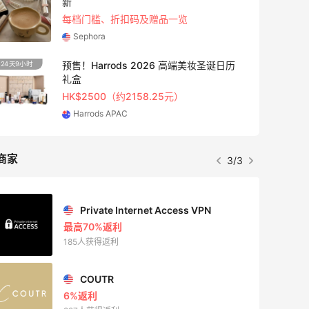
袋、服饰、鞋履等
低至5折
Diesel Europe
14小时
Maje US：限时闪促！入手明星同款服饰
精选低至2折
Maje US
商家
1/3
Mac Duggal
最高2%返利
6009人成功下单
Biōkreativ
30%返利