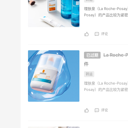
FWRD黑五2026海淘奢侈品折扣力度大
理肤泉（La Roche-Po
吗？
Posay）的产品比较为
1
3
08月05日
法国 相关法律的规定执行
莱雅的质量控制政策，所
功效，以保证实事求是， 
评论
FWRD美网2026黑五海淘活动什么时候
开始？
La Roch
3
3
08月05日
件
【黑五海淘攻略】Bobbi Brown黑五
转运
2026海淘折扣预测！
理肤泉（La Roche-Po
2
1
08月05日
Posay）的产品比较为
法国 相关法律的规定执行
莱雅的质量控制政策，所
功效，以保证实事求是， 
评论