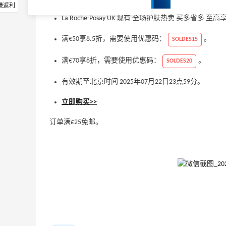
赚返利
La Roche-Posay UK 现有 全场护肤热卖 买多省多 至高
满€50享8.5折，需要使用优惠码：
。
SOLDES15
满€70享8折，需要使用优惠码：
。
SOLDES20
有效期至北京时间 2025年07月22日23点59分。
立即购买>>
订单满£25免邮。