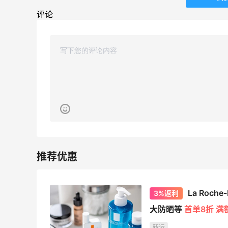
42人获得返利
评论
TIMEBEAM (US)
最高10%返利
282人获得返利
RFM Denim
6%返利
85人获得返利
Evelom卸妆膏--卸妆膏中的“爱马仕”
La Roc
3%返利
1
4
08月05日
大防晒等
首单8折 满
转运