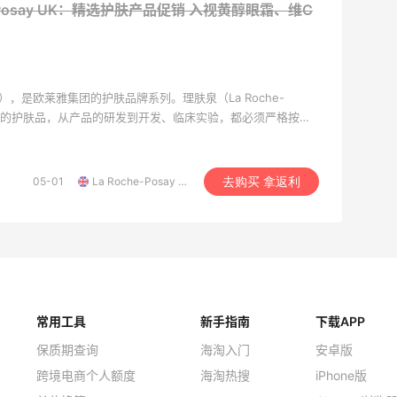
e-Posay UK：精选护肤产品促销 入视黄醇眼霜、维C
say），是欧莱雅集团的护肤品牌系列。理肤泉（La Roche-
紧密的护肤品，从产品的研发到开发、临床实验，都必须严格按照
，没有任何香料和防腐剂，并严格执行欧洲GMP生产标准和欧
有的临床实验必须经过批准后，才能销售，并在说明书上注明其
毫无夸张，产品的质量得到比较大保障。
05-01
La Roche-Posay UK
去购买 拿返利
常用工具
新手指南
下载APP
保质期查询
海淘入门
安卓版
跨境电商个人额度
海淘热搜
iPhone版