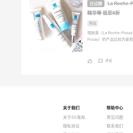
La Roch
精华等
低至8折
转运
理肤泉（La Roche-Po
Posay）的产品比较为
法国 相关法律的规定执行
莱雅的质量控制政策，所
功效，以保证实事求是， 
评论
关于我们
帮助中心
关于55海淘
常见问题
隐私协议
联系我们