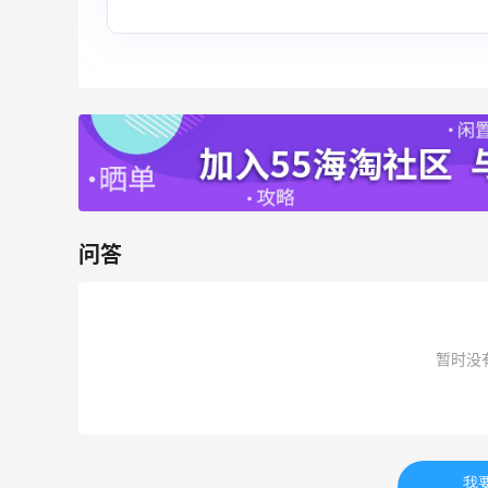
Prada、TF 等
满$200享8.5折优惠+部分送好礼
Bloomingdales
LN-CC：限时大促！入手 Ganni、Acne、
5天2小时
西太后等
低至4折+额外8折
LN-CC
问答
ERGO Baby
4%返利
暂时没
62人获得返利
Belly Bandit
4%返利
我