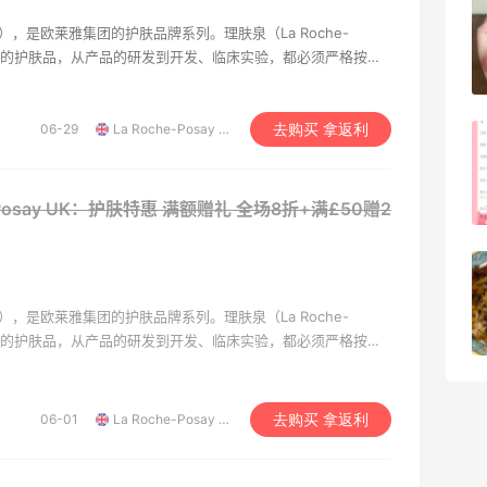
兰蔻粉金管新色212哪个网站可以海淘？
say），是欧莱雅集团的护肤品牌系列。理肤泉（La Roche-
在线等！
紧密的护肤品，从产品的研发到开发、临床实验，都必须严格按照
3
08月05日
，没有任何香料和防腐剂，并严格执行欧洲GMP生产标准和欧
有的临床实验必须经过批准后，才能销售，并在说明书上注明其
毫无夸张，产品的质量得到比较大保障。
06-29
La Roche-Posay UK
去购买 拿返利
淘宝买柏瑞美定妆喷雾跳55海淘！返利
2.91元
e-Posay UK：护肤特惠 满额赠礼
全场8折+满£50赠2
4
08月05日
吃到了干煸炒面，好吃诶
say），是欧莱雅集团的护肤品牌系列。理肤泉（La Roche-
4
08月05日
紧密的护肤品，从产品的研发到开发、临床实验，都必须严格按照
，没有任何香料和防腐剂，并严格执行欧洲GMP生产标准和欧
有的临床实验必须经过批准后，才能销售，并在说明书上注明其
毫无夸张，产品的质量得到比较大保障。
06-01
La Roche-Posay UK
去购买 拿返利