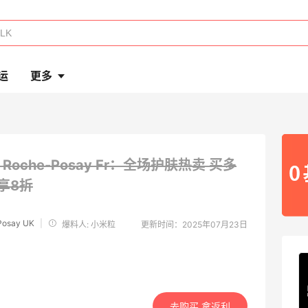
运
更多
a Roche-Posay Fr：全场护肤热卖
买多
享8折
Posay UK
|
爆料人: 小米粒
更新时间：2025年07月23日
去购买 拿返利