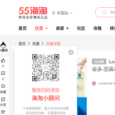
中国站
首页
优惠
商家
社区
攻略
转
首页
优惠
优惠详情
L
已过期
0
省多 至高
0
La Roche-
微信扫码添加
收藏
海淘小顾问
分享
下单疑难解答，重大折扣及时提醒
进海淘交流群，专属福利活动