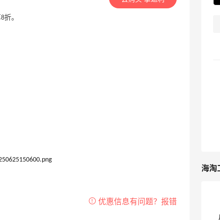
享8折。
海淘