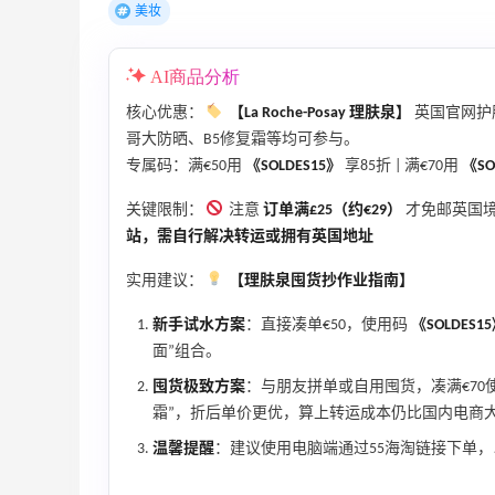
美妆
AI商品分析
核心优惠：
【La Roche-Posay 理肤泉】
英国官网护
哥大防晒、B5修复霜等均可参与。
专属码：满€50用
《SOLDES15》
享85折 | 满€70用
《SO
关键限制：
注意
订单满£25（约€29）
才免邮英国境
14小时
Sandro us：限时闪促！法式美衣精选
站，需自行解决转运或拥有英国地址
低至2折 千鸟格连衣裙$95
实用建议：
【理肤泉囤货抄作业指南】
Sandro us
新手试水方案
：直接凑单€50，使用码
《SOLDES1
【55专享】Base Blu：时尚上新热卖 关注
4天2小时
面”组合。
PRADA、LOEWE、加拿大鹅等
囤货极致方案
：与朋友拼单或自用囤货，凑满€70
享9折优惠
霜”，折后单价更优，算上转运成本仍比国内电商
Base Blu
温馨提醒
：建议使用电脑端通过55海淘链接下单
包
Bloomingdales：美妆大促！入手 Dior、
3天14小时