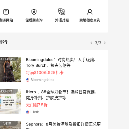
翻译网站
保质期查询
外语对照
跨境额度查询
排行
1/3
adidas HK：精选正价产品促销！入球
4天2小时
衣、金属银跆拳道鞋等
2件8折 叠加满HK$1800-100
adidas HK
Eraldo：折扣区服饰鞋包清仓 选购巴黎世
10天2小时
家、Toteme、西太后等
低至5折
Eraldo
Diesel Europe：折扣区上新热卖！入手包
3天2小时