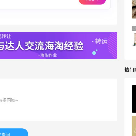
新
每档门槛、折扣码及赠品一览
Sephora
预售！Harrods 2026 高端美妆圣诞日历
24天9小时
礼盒
HK$2500（约2158.25元）
Harrods APAC
热门
Private Internet Access VPN
最高70%返利
有提问哟~
185人获得返利
COUTR
6%返利
要提问