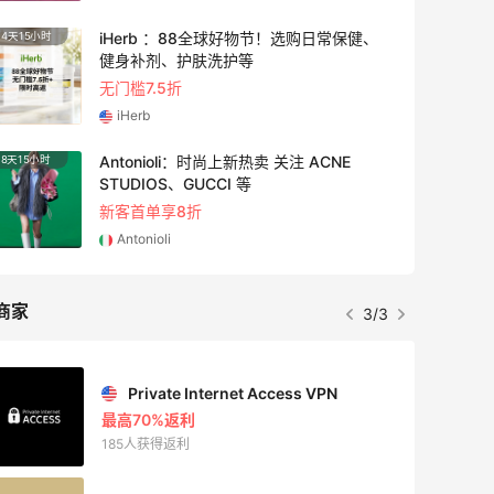
iHerb ：88全球好物节！选购日常保健、
4天15小时
4天3小
健身补剂、护肤洗护等
无门槛7.5折
iHerb
Antonioli：时尚上新热卖 关注 ACNE
8天15小时
1天3小
STUDIOS、GUCCI 等
新客首单享8折
Antonioli
商家
3/3
Private Internet Access VPN
最高70%返利
185人获得返利