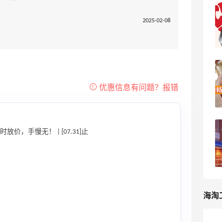
Belk官网海淘攻略，Belk美国手把手海淘
2025-02-08
教程
3
我爱写攻略
顺畅的Belk解锁之路，国卡+转运即可，
现在最好用paypal下单
31
kingbo花
海淘新手教你轻松拿下Belk百货商场，
，手慢无！ | [07.31]止
Belk海淘经验
7
小石头123
海淘