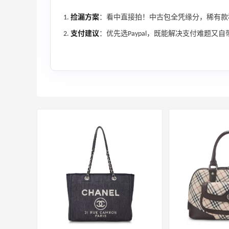
捡漏方案
：看中直接拍！中古包全凭缘分，稀有款
支付建议
：优先选Paypal，既能解决支付难题又
、
Diesel AU：时尚热卖！网站定价优势 入
25天15小时
手包袋、服饰等
低至5折
Diesel AU
Eraldo：折扣区服饰鞋包清仓 选购巴黎世
10天15小时
家、Toteme、西太后等
低至5折
Eraldo