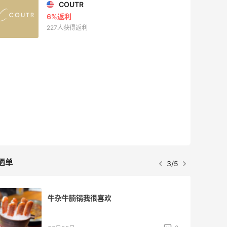
COUTR
6%返利
227人获得返利
晒单
3/5
牛杂牛腩锅我很喜欢