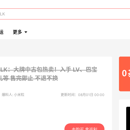
运
更多
ELK：大牌中古包热卖！入手 LV、巴宝
儿等
售完即止 不退不换
爆料人: 小米粒
更新时间：08月01日 00:00
去购买 拿返利