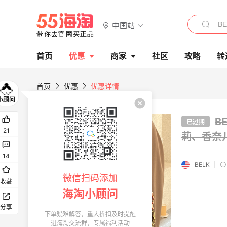
中国站
首页
优惠
商家
社区
攻略
转
首页
优惠
优惠详情
B
已过期
21
莉、香奈
14
BELK
|
微信扫码添加
收藏
海淘小顾问
分享
下单疑难解答，重大折扣及时提醒
进海淘交流群，专属福利活动