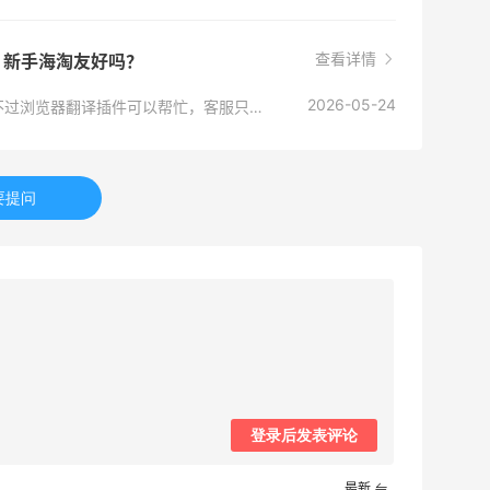
查看详情
？新手海淘友好吗？
2026-05-24
Belk没有中文页面和中文客服，官网全英文。不过浏览器翻译插件可以帮忙，客服只能英文邮件或电话联系。新手建议先看海淘攻略，支付用Paypal成功率稍高些。
要提问
登录后发表评论
最新