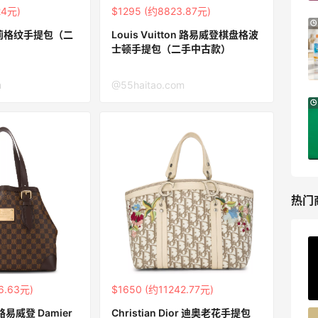
24元)
$1295 (约8823.87元)
LIU JO ES：意大利小众轻奢品牌！精选服
11天4小时
巴宝莉格纹手提包（二
Louis Vuitton 路易威登棋盘格波
饰、包袋、鞋履 夏日大促
士顿手提包（二手中古款）
低至5折
LIU JO ES
m
@55haitao.com
Nugnes INT：夏日大牌促销！关注巴黎世
5天21小时
家、YSL、蒙口、CHLOE
低至5折
Nugnes INT
热门
ERGO Baby
4%返利
62人获得返利
6.63元)
$1650 (约11242.77元)
n 路易威登 Damier
Christian Dior 迪奥老花手提包