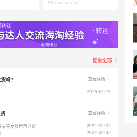
1
08月05日
m
@55haitao.com
兰蔻粉金管新色212哪个网站可以海淘？
在线等！
1
08月05日
淘宝买柏瑞美定妆喷雾跳55海淘！返利
查看全部
2.91元
1
08月05日
查看详情
发货呀？
2025-01-19
吃到了干煸炒面，好吃诶
1
08月05日
查看详情
退货
2022-02-02
只有等发货后再退货
2022-02-02
货