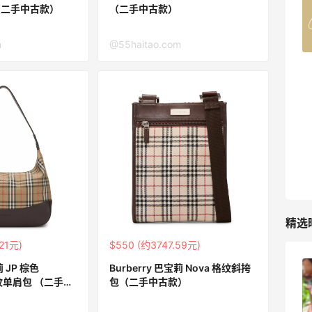
Belly Bandit
包（二手中古款）
（二手中古款）
4%返利
42人获得返利
m
@55haitao.com
TIMEBEAM (US)
最高10%返利
282人获得返利
RFM Denim
6%返利
85人获得返利
精选
21元)
$550 (约3747.59元)
莉 JP 棕色
Burberry 巴宝莉 Nova 格纹斜挎
柏瑞美黑瓶和白瓶哪个好用？混油皮选了
 格纹单肩包 （二手中
包（二手中古款）
黑瓶