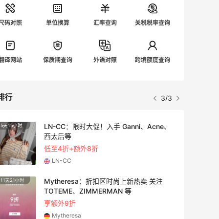
尺码对照
单位换算
汇率查询
关税税率查询
翻译网站
保质期查询
外语对照
跨境额度查询
排行
3/3
LN-CC：限时大促！入手 Ganni、Acne、
5天15小时
25天1
西太后等
低至4折+额外8折
LN-CC
Mytheresa：折扣区时尚上新热卖 关注
11天21小时
10天1
TOTEME、ZIMMERMAN 等
享额外9折
Mytheresa