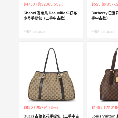
$4750 (约32365.55元)
$525 (约3577.
Bloomingdales：时尚热卖！入手珑骧、
4天3小时
Chanel 香奈儿 Deauville 牛仔布
Burberry 
Tory Burch、拉夫劳伦等
小号手提包（二手中古款）
手中古款）
每满$100返$25礼卡
Bloomingdales
@55haitao.com
@55haitao.co
1天3小时
Maje US：限时闪促！入手明星同款服饰
精选低至2折
Maje US
Mac Duggal
最高2%返利
5991人成功下单
$850 (约5791.73元)
$1495 (约1018
Gucci 古驰老花手提包（二手中古
Louis Vuitto