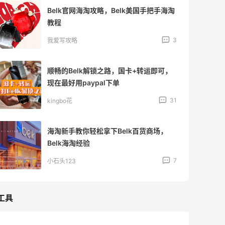
Belk官网海淘攻略，Belk美国手把手海淘
教程
3
我爱写攻略
顺畅的Belk解锁之路，国卡+转运即可，
现在最好用paypal下单
31
kingbo花
海淘新手教你轻松拿下Belk百货商场，
Belk海淘经验
7
小石头123
工具