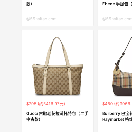
Biōkreativ
款）
Ebene 手提
30%返利
53人获得返利
@55haitao.com
@55haitao.co
Eileen Fisher
最高2%返利
5129人获得返利
Matte Collection
最高3%返利
510人获得返利
$795 (约5416.97元)
$450 (约3066.
Gucci 古驰老花拉链托特包（二手
Burberry 巴宝
Evelom卸妆膏--卸妆膏中的“爱马仕”
中古款）
Haymarket
古款）