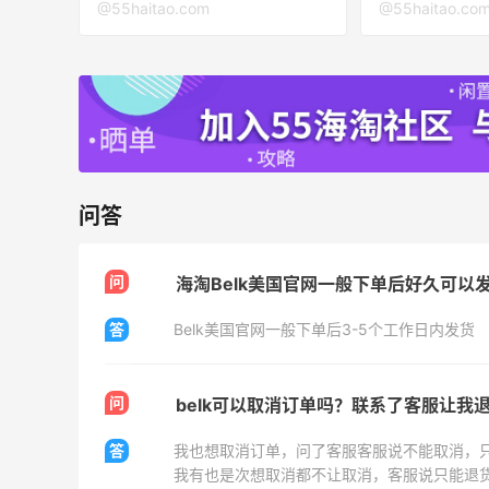
3
1
08月05日
@55haitao.com
@55haitao.co
！
FWRD黑五2026海淘奢侈品折扣力度大
吗？
2
1
08月05日
程
FWRD美网2026黑五海淘活动什么时候
问答
开始？
3
1
08月05日
问
海淘Belk美国官网一般下单后好久可以
答
Belk美国官网一般下单后3-5个工作日内发货
【黑五海淘攻略】Bobbi Brown黑五
2026海淘折扣预测！
3
1
08月05日
问
belk可以取消订单吗？联系了客服让我
答
我也想取消订单，问了客服客服说不能取消，
我有也是次想取消都不让取消，客服说只能退