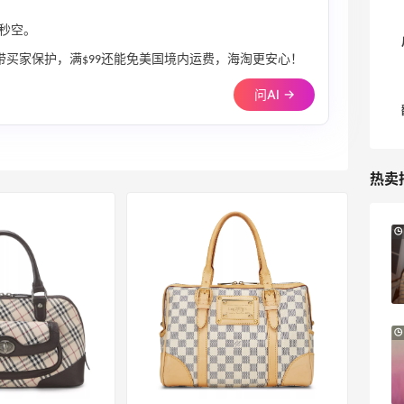
秒空。
自带买家保护，满$99还能免美国境内运费，海淘更安心！
问AI →
热卖
1天3小时
Sandro us：限时闪促！法式美衣精选
低至2折 千鸟格连衣裙$95
Sandro us
Little Spoon：全品类婴童食品特惠！科学
15小时
守护宝宝每一步成长
首单享5折
Little Spoon