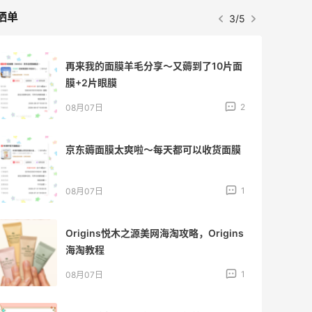
晒单
3/5
再来我的面膜羊毛分享～又薅到了10片面
膜+2片眼膜
2
08月07日
京东薅面膜太爽啦～每天都可以收货面膜
1
08月07日
Origins悦木之源美网海淘攻略，Origins
海淘教程
1
08月07日