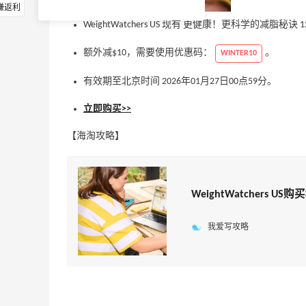
赚返利
WeightWatchers US 现有 更健康！更科学的减脂秘诀
额外减$10，需要使用优惠码：
。
WINTER10
有效期至北京时间 2026年01月27日00点59分。
立即购买>>
【海淘攻略】
WeightWatchers 
我爱写攻略