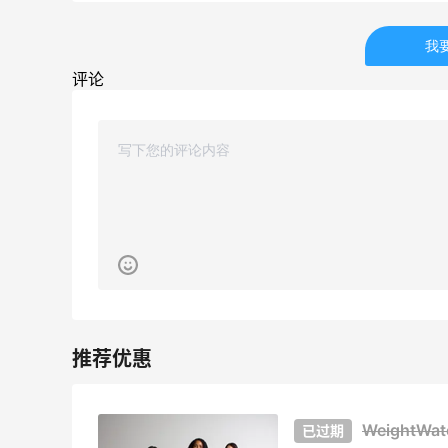
我
评论
亮亮的发夹再买两个！走了55有额外的返
利到账！
1
2
08月07日
贴秋膘啦，今天吃冰煮羊
2
1
08月07日
为了这家烧烤，我必然还要再去新疆
3
1
08月07日
WeightW