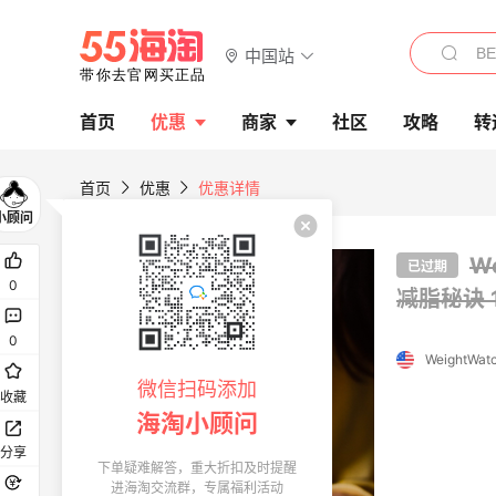
中国站
首页
优惠
商家
社区
攻略
转
首页
优惠
优惠详情
W
已过期
0
减脂秘诀
0
WeightWat
微信扫码添加
收藏
海淘小顾问
分享
下单疑难解答，重大折扣及时提醒
进海淘交流群，专属福利活动