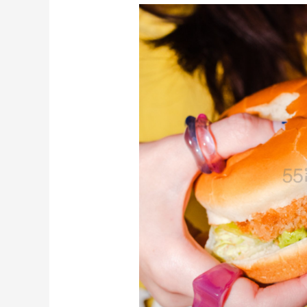
【55专享】Bobbi Brown 美网：美妆礼
3天7小时
遇！满$150立省$50