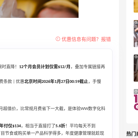
低至6折
Columbia Sportswear
Bloomingdales：美妆大促！入手 Dior、
2天1小时
Prada、TF 等
满$200享8.5折优惠+部分送好礼
Bloomingdales
Mytheresa：折扣区时尚上新热卖 关注
9天19小时
TOTEME、ZIMMERMAN 等
限时直降！
12个月会员计划仅需$12/月
，叠加专属链接再
享额外9折
Mytheresa
条款 | 优惠
北京时间2026年1月27日00:59截止
，手慢
Macy's：Lancome 兰蔻美妆大促低至5折
13天4小时
满赠三重好礼
低门槛入手7件套
/月超值价，比常规月费省下一大截，是体验WW数字化科
Macy's
年付仅$134
，相当于直接打了
5.6折
！平均每天不到
热门
比盲目节食或购买单一产品科学得多，年度健康管理就趁现