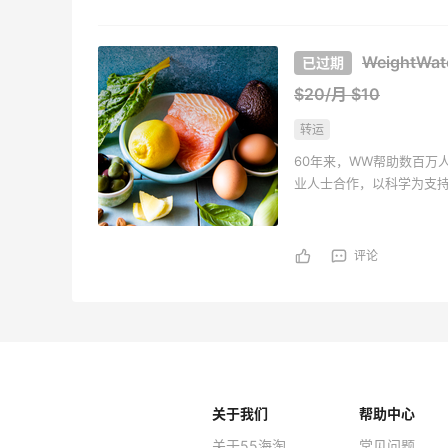
WeightW
$20/月 $10
转运
60年来，WW帮助数百万
业人士合作，以科学为支
更轻松地减肥。
评论
关于我们
帮助中心
关于55海淘
常见问题