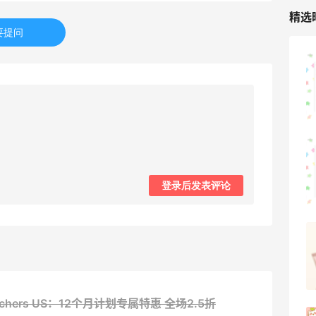
精选
要提问
山缓缓火锅，锅底够味，牛肉实在
2
08月07日
可莎蜜儿的恰巴塔，味道有点怪怪的
登录后发表评论
2
08月07日
羊毛薅的实在有点多～积攒的最后一篇羊
毛贴啦
1
08月07日
atchers US：12个月计划专属特惠
全场2.5折