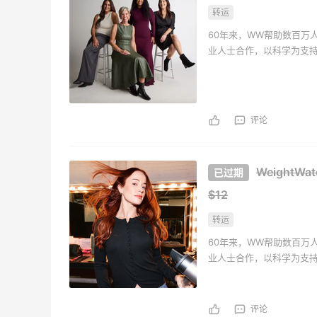
又去皮爷喝下午茶了，香蕉布朗尼超好吃
转运
呀
60年来，WW帮助数百万
4
2
08月07日
业人士合作，以科学为支
更轻松地减肥。
评论
WeightW
$12
转运
60年来，WW帮助数百万
业人士合作，以科学为支
更轻松地减肥。
评论