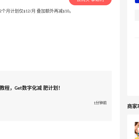
 12个月计划仅$12/月 叠加额外再减$10。
US购买教程，Get数字化减 肥计划！
1分钟前
商家
WeightWatchers US购买教程，Get数字
化减 肥计划！