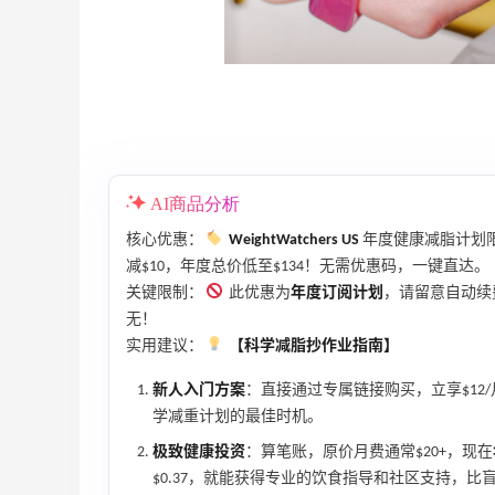
满赠正装橘子眼霜+精华唇蜜等好礼
Bobbi Brown
Bloomingdales：时尚热卖！入手珑骧、
2天1小时
Tory Burch、拉夫劳伦等
每满$100返$25礼卡
Bloomingdales
AI商品分析
、
iHerb ：88全球好物节！选购日常保健、
2天13小时
健身补剂、护肤洗护等
核心优惠：
WeightWatchers US
年度健康减脂计划
无门槛7.5折
减$10，年度总价低至$134！无需优惠码，一键直达。
iHerb
关键限制：
此优惠为
年度订阅计划
，请留意自动续费
无！
Macy's：美妆精选10日闪促 低至5折+免
9天4小时
实用建议：
【科学减脂抄作业指南】
邮
关注兰蔻、雅诗兰黛等 每日更新
新人入门方案
：直接通过专属链接购买，立享$12
Macy's
学减重计划的最佳时机。
极致健康投资
：算笔账，原价月费通常$20+，现在
$0.37，就能获得专业的饮食指导和社区支持，