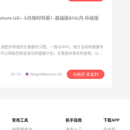
atchers US：5月限时特惠！基础版$10/月
升级版
人减肥并养成终生健康的习惯。一直与NHS、地方当局和健康专
持可以帮助您制定成功的健康计划。无需放弃喜欢的食物，让您
05-13
WeightWatchers US
去购买 拿返利
常用工具
新手指南
下载APP
保质期查询
海淘入门
安卓版