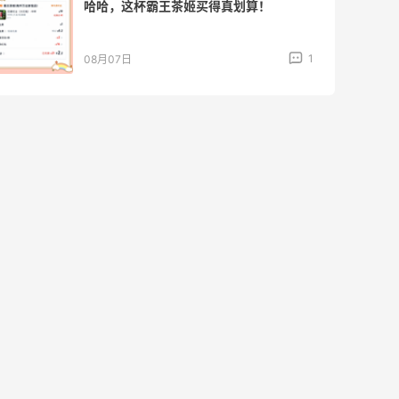
哈哈，这杯霸王茶姬买得真划算！
1
08月07日