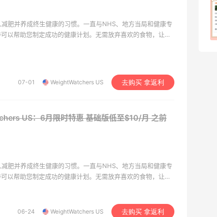
除了面膜，我还薅到面霜、粉底液、润肤
乳、安睡裤等等
人减肥并养成终生健康的习惯。一直与NHS、地方当局和健康专
1
08月07日
持可以帮助您制定成功的健康计划。无需放弃喜欢的食物，让您
07-01
WeightWatchers US
去购买 拿返利
atchers US：6月限时特惠
基础版低至$10/月 之前
人减肥并养成终生健康的习惯。一直与NHS、地方当局和健康专
持可以帮助您制定成功的健康计划。无需放弃喜欢的食物，让您
06-24
WeightWatchers US
去购买 拿返利