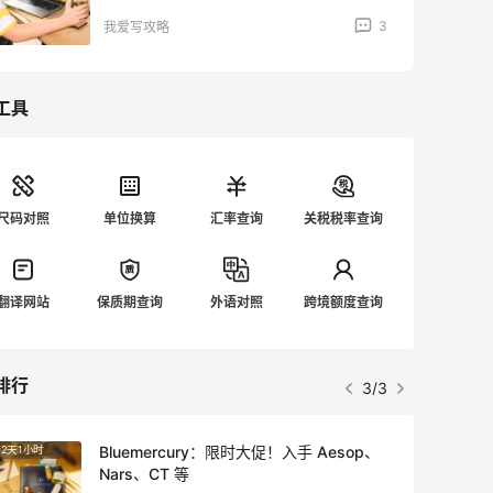
3
我爱写攻略
工具
尺码对照
单位换算
汇率查询
关税税率查询
翻译网站
保质期查询
外语对照
跨境额度查询
排行
3/3
Bluemercury：限时大促！入手 Aesop、
2天1小时
3天7小
Nars、CT 等