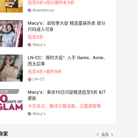
低至5折+部分额外8.5折
Bluemercury
Macy's：返校季大促 精选童装热卖 部分
5天4小时
2天1小
尺码成人可穿
低至5折
Macy's
LN-CC：限时大促！入手 Ganni、Acne、
3天13小时
2天13
西太后等
低至4折+额外8折
LN-CC
Macy's：美妆10日闪促精选低至5折 8/7
4小时
9天4小
更新
今日关注：雅诗兰黛洁面、兰蔻遮瑕等
Macy's
商家
3/3