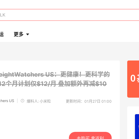
运
更多
eightWatchers US：更健康！更科学的
12个月计划仅$12/月 叠加额外再减$10
chers US
|
爆料人: 小米粒
更新时间：01月27日 01:00
去购买 拿返利