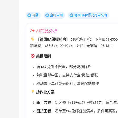
母婴
直邮中国
德国BA保镖药房中文网
Mac Duggal
AI商品分析
最高2%返利
6028人成功下单
【德国BA保镖药房】
618抢先开抢！下单瓜分
€300
加满减：€88-8 / €100-10 / €119-12 | 无需码 | 05.13止
Biōkreativ
关键限制
30%返利
54人获得返利
满
€49
免邮不限重，部分奶粉除外
包税直邮中国，支持支付宝/微信/银联
Eileen Fisher
移动端下单可能无返利，建议PC端操作
最高2%返利
5134人获得返利
抄作业方案
新手尝鲜
：新客领《€119-€17》+赠€36券，适
Matte Collection
囤货王者
：凑单至€49免邮叠加满减，多件可高
最高3%返利