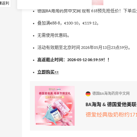
赚返利
德国BA海淘药房中文网 现有 618预先抢低价！下单瓜分€3
叠加满€88-8，€100-10，€119-12。
无需使用优惠码。
活动有效期至北京时间 2026年05月13日23点59分。
高返截止时间：2026-05-12 06:59:59！！
立即购买>>
德国BA海淘药房中文网
BA海淘 & 德国爱他
德爱经典版奶粉约171