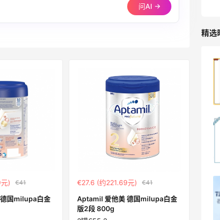
85人获得返利
问AI →
精选
哈哈，这杯霸王茶姬买得真划算！
1
08月07日
Dr.Levy精华效果给到夯
1
08月07日
9元)
€27.6 (约221.69元)
€41
€41
Julian Bakery乳清蛋白棒 | 配料干净到感
人！
美 德国milupa白金
Aptamil 爱他美 德国milupa白金
版2段 800g
1
08月07日