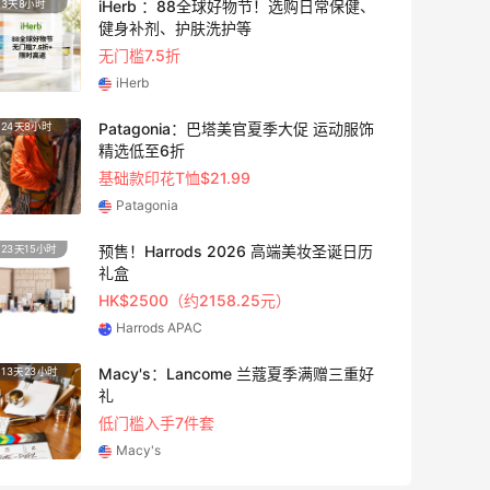
iHerb ：88全球好物节！选购日常保健、
3天8小时
4天2小
健身补剂、护肤洗护等
无门槛7.5折
iHerb
Patagonia：巴塔美官夏季大促 运动服饰
24天8小时
5天20
精选低至6折
基础款印花T恤$21.99
Patagonia
预售！Harrods 2026 高端美妆圣诞日历
23天15小时
2天20
礼盒
HK$2500（约2158.25元）
Harrods APAC
Macy's：Lancome 兰蔻夏季满赠三重好
13天23小时
4天8小
礼
低门槛入手7件套
Macy's