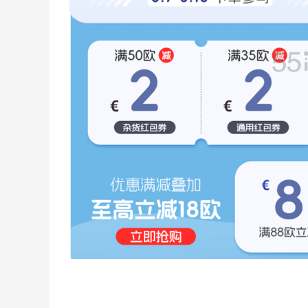
【55专享】Bobbi Brown 美网：美妆礼
4天2小时
遇！满$150立省$50
满赠正装橘子眼霜+精华唇蜜等好礼
Bobbi Brown
Columbia Sportswear：夏季大促！哥伦
5天20小时
比亚运动热卖
低至6折
Columbia Sportswear
Bloomingdales：美妆大促！入手 Dior、
2天20小时
Prada、TF 等
满$200享8.5折优惠+部分送好礼
Bloomingdales
LN-CC：限时大促！入手 Ganni、Acne、
4天8小时
西太后等
低至4折+额外8折
LN-CC