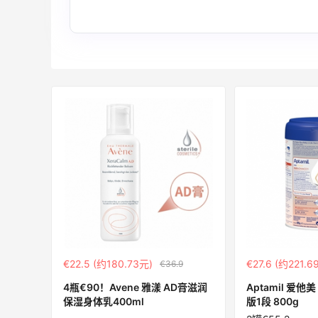
510人获得返利
除了面膜，我还薅到面霜、粉底液、润肤
乳、安睡裤等等
3
0
08月07日
再来我的面膜羊毛分享～又薅到了10片面
膜+2片眼膜
1
0
08月07日
€22.5 (约180.73元)
€27.6 (约221.6
€36.9
京东薅面膜太爽啦～每天都可以收货面膜
4瓶€90！Avene 雅漾 AD膏滋润
Aptamil 爱他
保湿身体乳400ml
版1段 800g
3
0
08月07日