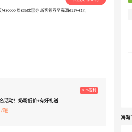
0000 赠€36优惠券 新客领券至高满€119-€17。
0.5%返利
美联名活动！奶粉低价+有好礼送
/罐
海淘