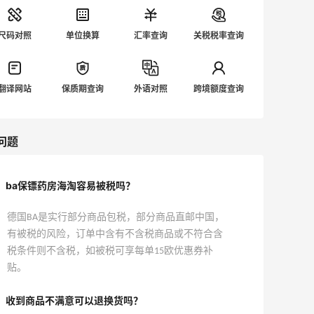
尺码对照
单位换算
汇率查询
关税税率查询
翻译网站
保质期查询
外语对照
跨境额度查询
问题
ba保镖药房海淘容易被税吗？
德国BA是实行部分商品包税，部分商品直邮中国，
有被税的风险，订单中含有不含税商品或不符合含
税条件则不含税，如被税可享每单15欧优惠券补
贴。
收到商品不满意可以退换货吗？