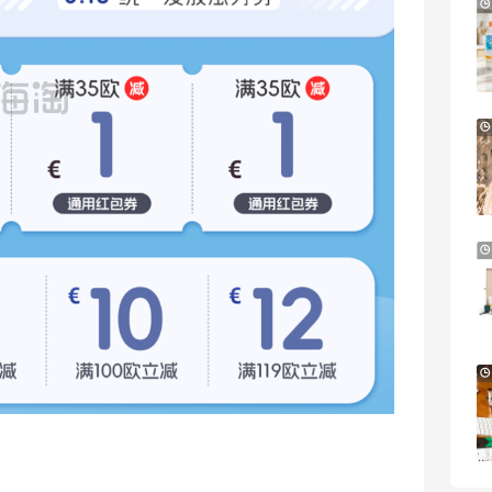
Mytheresa：折扣区时尚上新热卖 关注
10天14小时
TOTEME、ZIMMERMAN 等
享额外9折
Mytheresa
【55专享】Base Blu：时尚上新热卖 关注
3天8小时
PRADA、LOEWE、加拿大鹅等
享9折优惠
Base Blu
Bluemercury：限时大促！入手 Aesop、
2天20小时
Nars、CT 等
低至5折+部分额外8.5折
Bluemercury
Bloomingdales：时尚热卖！入手珑骧、
2天20小时
Tory Burch、拉夫劳伦等
每满$100返$25礼卡
Bloomingdales