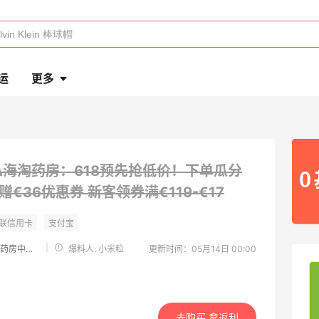
运
更多
A海淘药房：618预先抢低价！下单瓜分
赠€36优惠券 新客领券满€119-€17
|
德国BA海淘药房中文网
爆料人: 小米粒
更新时间：05月14日 00:00
去购买 拿返利