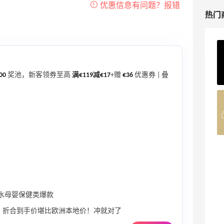
热门
ERGO Baby
4%返利
62人获得返利
00
奖池，新客领券至高
满€119减€17
+赠
€36
优惠券 | 叠
Belly Bandit
4%返利
42人获得返利
TIMEBEAM (US)
最高10%返利
282人获得返利
合试水母婴保健类爆款
RFM Denim
返，折合到手价堪比欧洲本地价！冲就对了
6%返利