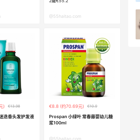
2罐€55.2
第二单也薅到了！！星巴克4.5拿下焦糖
m
@55haitao.com
玛奇朵
1
08月07日
元)
€8.8 (约70.69元)
€13.98
€10.9
德 迷迭香头发护发液
Prospan 小绿叶 常春藤婴幼儿糖
浆100ml
m
@55haitao.com