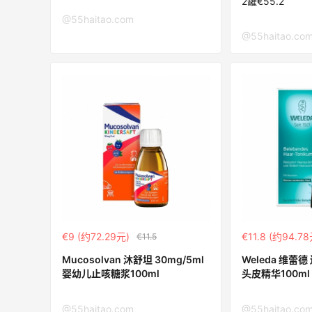
2罐€55.2
@55haitao.com
Origins悦木之源美网海淘攻略，Origins
@55haitao.co
海淘教程
3
1
08月07日
€9 (约72.29元)
€11.8 (约94.78
€11.5
Mucosolvan 沐舒坦 30mg/5ml
Weleda 维蕾
婴幼儿止咳糖浆100ml
头皮精华100ml
@55haitao.com
@55haitao.co