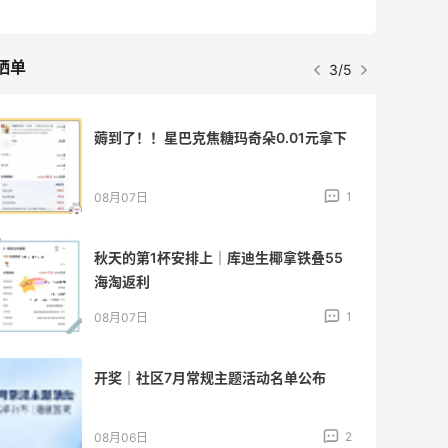
晒单
3/5
薅到了！！星巴克焦糖玛奇朵0.01元拿下
1
08月07日
秋天的第1杯安排上｜库迪生椰拿铁叠55
海淘返利
1
08月07日
开奖｜社区7月常规主题活动名单公布
2
08月06日