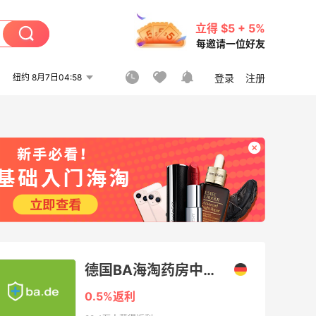
立得 $5 + 5%
每邀请一位好友
纽约 8月7日04:58
登录
注册
德国BA海淘药房中文网
0.5%返利