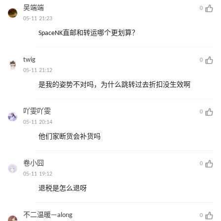
吴端端
0
05-11 21:23
SpaceNK直邮和转运哪个更划算？
twig
0
05-11 21:12
是我的姿势不对吗，为什么跳转过去折扣没生效啊
吖雯吖雯
0
05-11 20:14
他们家断货会补货吗
卷小囧
0
05-11 19:12
退税是怎么退呀
不二温暖—along
0