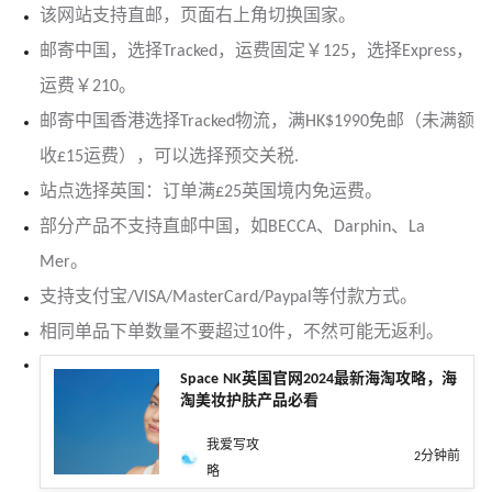
该网站支持直邮，页面右上角切换国家。
邮寄中国，选择Tracked，运费固定￥125，选择Express，
运费￥210。
邮寄中国香港选择Tracked物流，满HK$1990免邮（未满额
收£15运费），可以选择预交关税.
站点选择英国：订单满£25英国境内免运费。
部分产品不支持直邮中国，如BECCA、Darphin、La
Mer。
支持支付宝/VISA/MasterCard/Paypal等付款方式。
相同单品下单数量不要超过10件，不然可能无返利。
Space NK英国官网2024最新海淘攻略，海
淘美妆护肤产品必看
我爱写攻
2分钟前
略