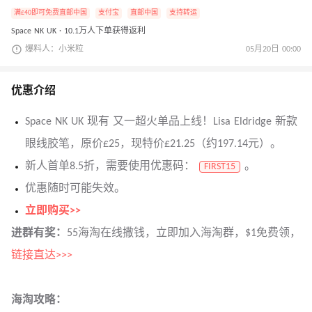
满£40即可免费直邮中国
支付宝
直邮中国
支持转运
Space NK UK · 10.1万人下单获得返利
爆料人：小米粒
05月20日 00:00
优惠介绍
Space NK UK 现有 又一超火单品上线！Lisa Eldridge 新款
眼线胶笔，原价£25，现特价£21.25（约197.14元）。
新人首单8.5折，需要使用优惠码：
。
FIRST15
优惠随时可能失效。
立即购买>>
进群有奖：
55海淘在线撒钱，立即加入海淘群，$1免费领，
链接直达>>>
海淘攻略：