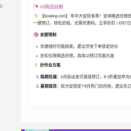
AI商品分析
【Booking.com】 年中大促狂省季！全球精选住宿
一键预订，轻松启程，无需优惠码，立享折扣 | 6月7
关键限制
、
【55专享】Bobbi Brown 美网：美妆礼
3天17小时
优惠随时可能结束，建议尽快下单锁定好价
遇！满$150立省$50
折扣仅限精选住宿，具体以预订页面为准
满赠正装橘子眼霜+精华唇蜜等好礼
抄作业方案
Bobbi Brown
临期捡漏
：6月前出发可直接预订，8.5折叠加早鸟
Bloomingdales：时尚热卖！入手珑骧、
2天11小时
Tory Burch、拉夫劳伦等
暑期囤货
：趁大促锁定7-8月热门目的地，建议先
每满$100返$25礼卡
Bloomingdales
iHerb ：88全球好物节！选购日常保健、
2天23小时
健身补剂、护肤洗护等
无门槛7.5折