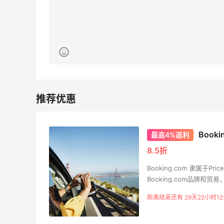
Eileen Fisher
最高2%返利
5138人获得返利
Matte Collection
最高3%返利
510人获得返利
Book
最高4%返利
亮亮的发夹再买两个！走了55有额外的返
8.5折
利到账！
Booking.com 隶属于P
1
1
08月07日
Booking.com品牌
Booking.com公司每天
距离结束还有 29天22小时12
程序的访问者来自世界各地
贴秋膘啦，今天吃冰煮羊
类型住宿比较优惠的价格
店。Booking.com秉