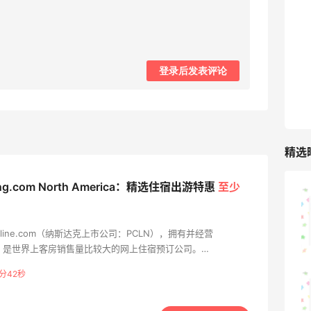
TIMEBEAM (US)
最高10%返利
285人获得返利
登录后发表评论
RFM Denim
6%返利
86人获得返利
精选
ing.com North America：精选住宿出游特惠
至少
山缓缓火锅，锅底够味，牛肉实在
riceline.com（纳斯达克上市公司：PCLN），拥有并经营
1
08月07日
和贸易，是世界上客房销售量比较大的网上住宿预订公司。
的平均预订客房间夜数超过500,000。Booking.com网站以及应用
分41秒
的休闲和商务旅游市场。公司成立于1996年，向用户提供各种
可莎蜜儿的恰巴塔，味道有点怪怪的
，其中既有小型的家庭经营住宿加早餐旅馆，也有五星级豪华酒
承国际化理念，支持40多种语言，共有356,349多家住所，遍布全球