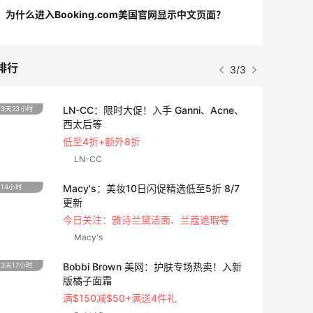
为什么进入Booking.com美国官网显示中文页面？
排行
3/3
LN-CC：限时大促！入手 Ganni、Acne、
3天23小时
3天17
西太后等
低至4折+额外8折
LN-CC
Macy's：美妆10日闪促精选低至5折 8/7
14小时
2天11
更新
今日关注：雅诗兰黛洁面、兰蔻遮瑕等
Macy's
Bobbi Brown 美网：护肤专场热卖！入新
3天17小时
2天23
版橘子面霜
满$150减$50+满送4件礼