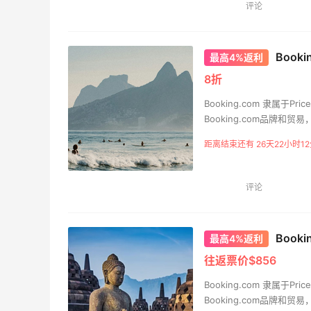
评论
187个国家。
2
1
08月07日
Booki
为了这家烧烤，我必然还要再去新疆
最高4%返利
8折
3
1
08月07日
Booking.com 隶属于P
Booking.com品牌
Booking.com公司每天
又去皮爷喝下午茶了，香蕉布朗尼超好吃
距离结束还有 26天22小时12
程序的访问者来自世界各地
呀
类型住宿比较优惠的价格
店。Booking.com秉
4
1
08月07日
评论
187个国家。
Book
最高4%返利
往返票价$856
Booking.com 隶属于P
Booking.com品牌