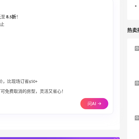
低至
8.5折
！
日止
热卖
Columbia Sportswear：夏季大促！哥伦
5天11小时
比亚运动热卖
低至6折
Columbia Sportswear
价，比现场订省$50+
Bloomingdales：美妆大促！入手 Dior、
2天11小时
Prada、TF 等
订可免费取消的房型，灵活又省心！
满$200享8.5折优惠+部分送好礼
问AI →
Bloomingdales
Mytheresa：折扣区时尚上新热卖 关注
10天5小时
TOTEME、ZIMMERMAN 等
享额外9折