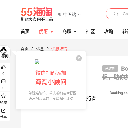
中国站
首页
优惠
商家
社区
攻略
转
首页
优惠
优惠详情
B
已过期
微信扫码添加
0
促，助你
海淘小顾问
0
下单疑难解答，重大折扣及时提醒
进海淘交流群，专属福利活动
收藏
分享