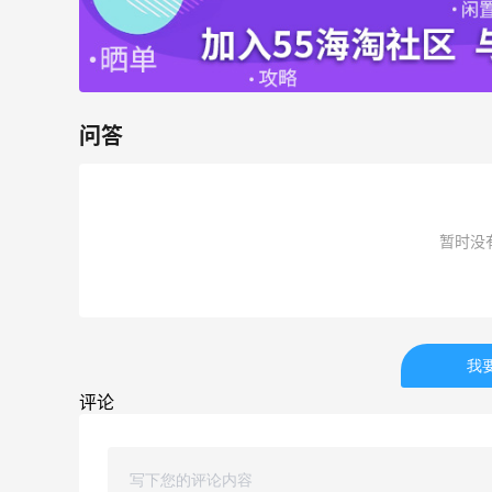
iHerb
Macy's：美妆精选10日闪促 低至5折+免
9天14小时
邮
关注兰蔻、雅诗兰黛等 每日更新
Macy's
问答
暂时没
Mac Duggal
最高2%返利
6034人成功下单
我
Biōkreativ
评论
30%返利
54人获得返利