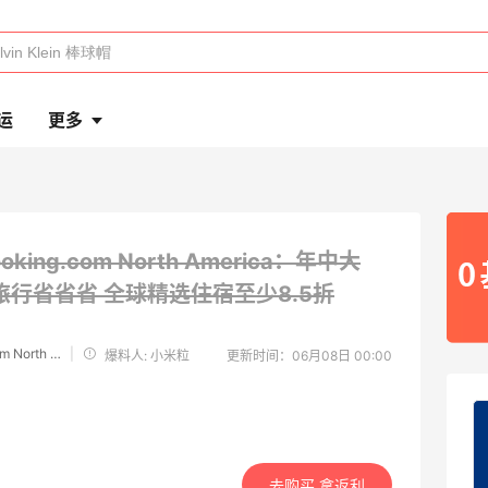
运
更多
ooking.com North America：年中大
旅行省省省
全球精选住宿至少8.5折
Booking.com North America
|
爆料人: 小米粒
更新时间：06月08日 00:00
去购买 拿返利