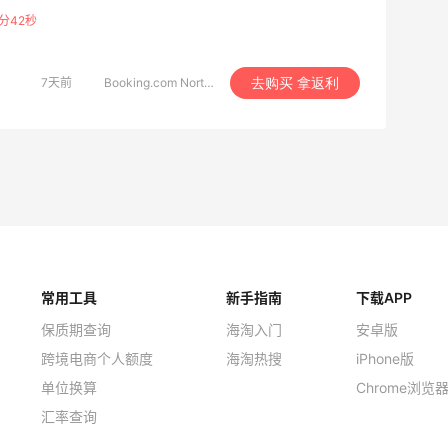
的平均预订客房间夜数超过500,000。Booking.com网站以及应用
分41秒
的休闲和商务旅游市场。公司成立于1996年，向用户提供各种
，其中既有小型的家庭经营住宿加早餐旅馆，也有五星级豪华酒
承国际化理念，支持40多种语言，共有356,349多家住所，遍布全球
7天前
Booking.com North America
去购买 拿返利
常用工具
新手指南
下载APP
保质期查询
海淘入门
安卓版
跨境电商个人额度
海淘热搜
iPhone版
单位换算
Chrome浏览
汇率查询