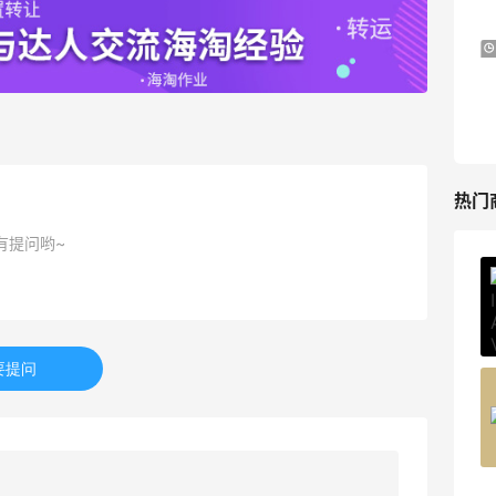
Mytheresa
Macy's：Lancome 兰蔻美妆大促低至5折
13天14小时
满赠三重好礼
低门槛入手7件套
Macy's
热门
有提问哟~
ERGO Baby
4%返利
62人获得返利
要提问
Belly Bandit
4%返利
42人获得返利