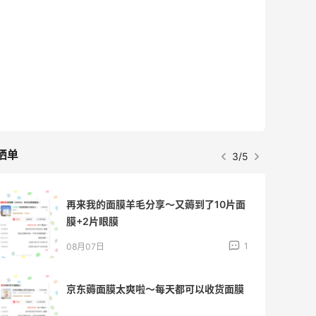
晒单
3/5
再来我的面膜羊毛分享～又薅到了10片面
膜+2片眼膜
1
08月07日
京东薅面膜太爽啦～每天都可以收货面膜