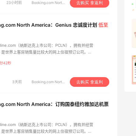
23小时前
Booking.com North America
去购买 拿返利
1
08月07日
ng.com North America：Genius 忠诚度计划
低至
羊毛薅的实在有点多～积攒的最后一篇羊
毛贴啦
1
08月07日
riceline.com（纳斯达克上市公司：PCLN），拥有并经营
和贸易，是世界上客房销售量比较大的网上住宿预订公司。
的平均预订客房间夜数超过500,000。Booking.com网站以及应用
除了面膜，我还薅到面霜、粉底液、润肤
分41秒
的休闲和商务旅游市场。公司成立于1996年，向用户提供各种
乳、安睡裤等等
，其中既有小型的家庭经营住宿加早餐旅馆，也有五星级豪华酒
承国际化理念，支持40多种语言，共有356,349多家住所，遍布全球
1
08月07日
3天前
Booking.com North America
去购买 拿返利
ing.com North America：订购国泰纽约雅加达机票
riceline.com（纳斯达克上市公司：PCLN），拥有并经营
和贸易，是世界上客房销售量比较大的网上住宿预订公司。