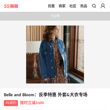
优惠
商家
社区
热品
带你去官网买正品
已过期
Belle and Bloom：反季特惠 外套&大衣专场
4%返利
限时立减A$80