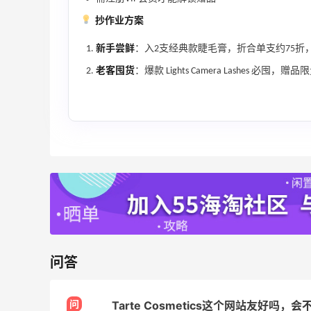
Bloomingdales
抄作业方案
Columbia Sportswear：夏季大促！哥伦
5天21小时
新手尝鲜
：入2支经典款睫毛膏，折合单支约75折
比亚运动热卖
老客囤货
：爆款 Lights Camera Lashes
低至6折
Columbia Sportswear
Bloomingdales：美妆大促！入手 Dior、
2天21小时
Prada、TF 等
满$200享8.5折优惠+部分送好礼
Bloomingdales
问答
Mac Duggal
最高2%返利
6028人成功下单
问
Tarte Cosmetics这个网站友好吗，