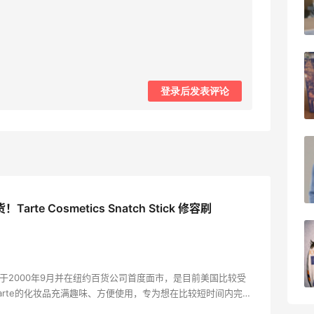
1
08月07日
开奖｜社区7月常规主题活动名单公布
登录后发表评论
2
08月06日
Bobbi Brown美网2026黑五海淘活动什
么时候开始？
3
08月06日
arte Cosmetics Snatch Stick 修容刷
碳水快乐｜童年回忆李先生牛肉面🍜
3
08月06日
s公司成立于2000年9月并在纽约百货公司首度面市，是目前美国比较受
arte的化妆品充满趣味、方便使用，专为想在比较短时间内完成
减轻挑选和使用化妆品的困难，并且致力于研发护肤和彩妆结合