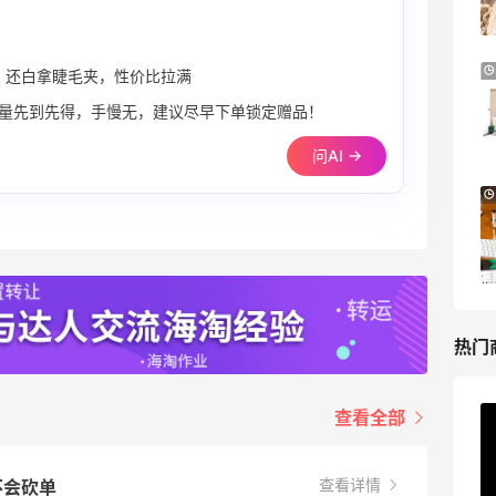
Base Blu
Mytheresa：折扣区时尚上新热卖 关注
10天15小时
，还白拿睫毛夹，性价比拉满
TOTEME、ZIMMERMAN 等
 必囤，赠品限量先到先得，手慢无，建议尽早下单锁定赠品！
享额外9折
Mytheresa
问AI →
Bluemercury：限时大促！入手 Aesop、
2天21小时
Nars、CT 等
低至5折+部分额外8.5折
Bluemercury
热门
查看全部
ERGO Baby
4%返利
62人获得返利
查看详情
会不会砍单