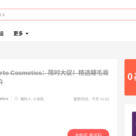
运
更多
arte Cosmetics：限时大促！精选睫毛膏
价
etics
|
爆料人: 小米粒
更新时间：今天 10:55
去购买 拿返利