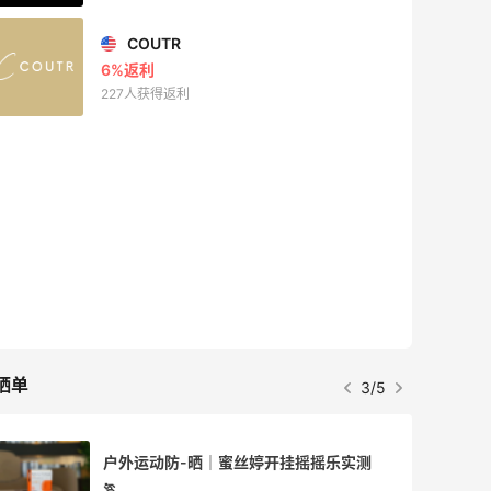
COUTR
6%返利
227人获得返利
晒单
3/5
户外运动防-晒｜蜜丝婷开挂摇摇乐实测
🏃