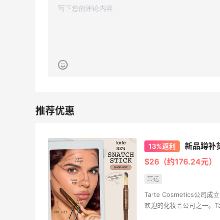
4
0
08月07日
Julian Bakery乳清蛋白棒 | 配料干净到感
人！
4
0
08月07日
第二单也薅到了！！星巴克4.5拿下焦糖
玛奇朵
4
1
08月07日
新品蹲补货！T
13%返利
$26（约176.24元）
薅到了！！星巴克焦糖玛奇朵0.01元拿下
转运
1
1
08月07日
Tarte Cosmetic
欢迎的化妆品公司之一。T
妆容的女性设计，为她们