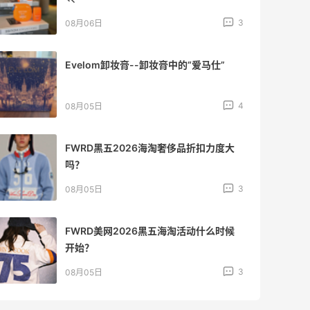
3
08月06日
Evelom卸妆膏--卸妆膏中的“爱马仕”
4
08月05日
FWRD黑五2026海淘奢侈品折扣力度大
吗？
3
08月05日
FWRD美网2026黑五海淘活动什么时候
开始？
3
08月05日