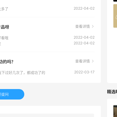
2022-04-02
太多了
Belly Bandit
4%返利
42人获得返利
查看详情
产品呀
TIMEBEAM (US)
2022-04-02
好看哦
最高10%返利
2022-04-02
次
282人获得返利
查看详情
成功的吗？
RFM Denim
6%返利
2022-03-17
我下过好几次了，都成功了的
85人获得返利
精选
要提问
秋天的第1杯安排上｜库迪生椰拿铁叠55
海淘返利