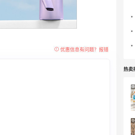
热卖
LN-CC：限时大促！入手 Ganni、Acne、
4天9小时
西太后等
低至4折+额外8折
LN-CC
【55专享】Base Blu：时尚上新热卖 关注
3天9小时
PRADA、LOEWE、加拿大鹅等
享9折优惠