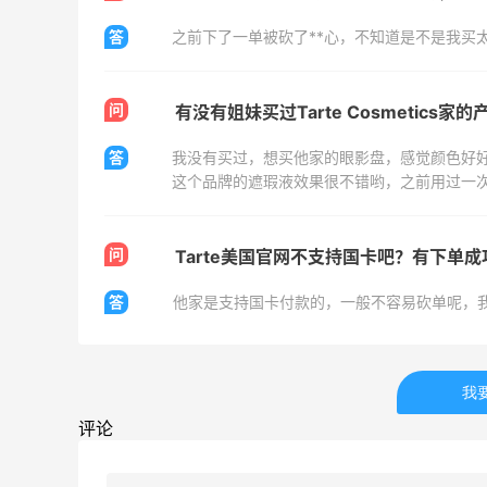
答
之前下了一单被砍了**心，不知道是不是我买
Biōkreativ
30%返利
54人获得返利
问
有没有姐妹买过Tarte Cosmetics家的
Eileen Fisher
答
我没有买过，想买他家的眼影盘，感觉颜色好
最高2%返利
这个品牌的遮瑕液效果很不错哟，之前用过一
5134人获得返利
问
Tarte美国官网不支持国卡吧？有下单
Matte Collection
最高3%返利
答
他家是支持国卡付款的，一般不容易砍单呢，
510人获得返利
我
评论
Dr.Levy干细胞精华效果给到夯