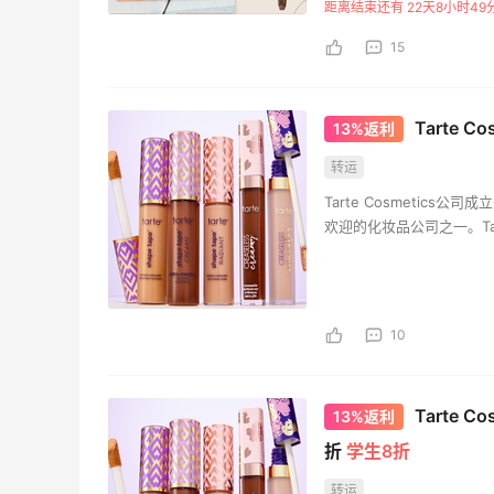
距离结束还有 22天8小时49
起来的产品。
15
Tarte 
13%返利
转运
Tarte Cosmetic
欢迎的化妆品公司之一。T
妆容的女性设计，为她们
起来的产品。
10
Tarte 
13%返利
折
学生8折
转运