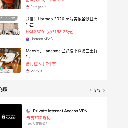
Patagonia
预售！Harrods 2026 高端美妆圣诞日历
23天16小时
5天21
礼盒
HK$2500（约2158.25元）
Harrods APAC
Macy's：Lancome 兰蔻夏季满赠三重好
14天
2天21
礼
低门槛入手7件套
Macy's
商家
3/3
Private Internet Access VPN
最高70%返利
185人获得返利