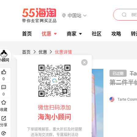
中国站
首页
优惠
商家
社区
攻略
转
首页
优惠
优惠详情
T
已过期
0
第二件半
0
Tarte Cosm
微信扫码添加
收藏
海淘小顾问
分享
下单疑难解答，重大折扣及时提醒
进海淘交流群，专属福利活动