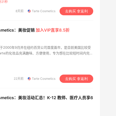
分20秒
8天前
Tarte Cosmetics
去购买 拿返利
Cosmetics：美妆促销
加入VIP直享8.5折
s公司成立于2000年9月并在纽约百货公司首度面市，是目前美国比较受
arte的化妆品充满趣味、方便使用，专为想在比较短时间内完成
减轻挑选和使用化妆品的困难，并且致力于研发护肤和彩妆结合
22天前
Tarte Cosmetics
去购买 拿返利
Cosmetics：美妆活动汇总！K-12 教师、医疗人员享6