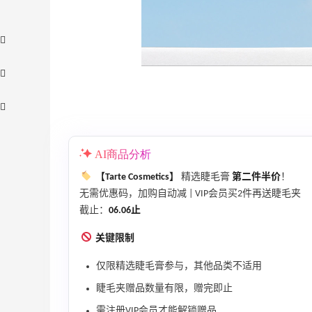
AI商品分析
【Tarte Cosmetics】
精选睫毛膏
第二件半价
！
无需优惠码，加购自动减 | VIP会员买2件再送睫毛夹
【55专享】Bobbi Brown 美网：美妆礼
4天3小时
截止：
06.06止
遇！满$150立省$50
满赠正装橘子眼霜+精华唇蜜等好礼
关键限制
Bobbi Brown
仅限精选睫毛膏参与，其他品类不适用
Bloomingdales：时尚热卖！入手珑骧、
2天21小时
睫毛夹赠品数量有限，赠完即止
Tory Burch、拉夫劳伦等
每满$100返$25礼卡
需注册VIP会员才能解锁赠品