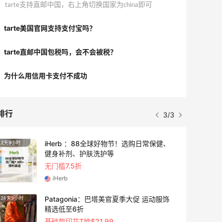
tarte支持直邮中国，右上角切换国家为china即可
tarte美国官网支持支付宝吗？
tarte直邮中国包税吗，会不会被税？
为什么用信用卡支付不成功
排行
1/3
iHerb ：88全球好物节！选购日常保健、
3天9小时
4天3小
健身补剂、护肤洗护等
无门槛7.5折
iHerb
Patagonia：巴塔美官夏季大促 运动服饰
24天9小时
2天21
精选低至6折
基础款印花T恤$21.99