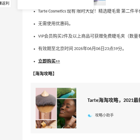
赚返利
Tarte Cosmetics 现有 限时大促！精选睫毛膏 第二件
无需使用优惠码。
VIP会员购买2件及以上商品可获赠免费睫毛夹（数
有效期至北京时间 2026年06月06日23点59分。
立即购买>>
【海淘攻略】
Tarte海淘攻略，2021
攻略小助手