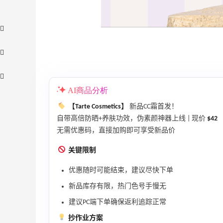
AI商品分析
【Tarte Cosmetics】
新品CC霜首发！
自带高倍防晒+养肤功效，伪素颜神器上线 | 现价
$42
无需优惠码，直接加购即可享受新品价
【55专享】Bobbi Brown 美网：美妆礼
2天23小时
关键限制
遇！满$150立省$50
满赠正装橘子眼霜+精华唇蜜等好礼
优惠随时可能结束，建议尽快下单
Bobbi Brown
新品库存有限，热门色号手慢无
Bloomingdales：时尚热卖！入手珑骧、
1天17小时
建议PC端下单确保返利追踪正常
Tory Burch、拉夫劳伦等
抄作业方案
每满$100返$25礼卡