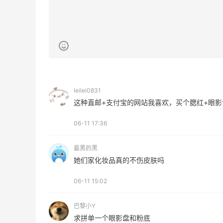
2
1
08月08日
闪购买李若桃酸奶，2杯很划算！！
1
1
08月08日
leilei0831
这种直邮+支付宝的网站我喜欢，买个腮红+眼影
s
高端面霜欧米达钻石面霜购入
06-11 17:36
1
1
08月08日
最黑的黑
她们家化妆品真的不伤皮肤吗
美团买黄式壹品汇芋圆，好吃不贵！！
06-11 15:02
1
1
08月08日
巴黎小Y
求拼单一个眼影盘和粉底