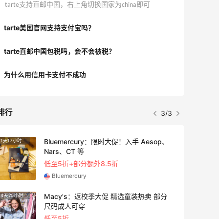
tarte支持直邮中国，右上角切换国家为china即可
tarte美国官网支持支付宝吗？
tarte直邮中国包税吗，会不会被税？
为什么用信用卡支付不成功
排行
3/3
Bluemercury：限时大促！入手 Aesop、
1天17小时
2天23
Nars、CT 等
低至5折+部分额外8.5折
Bluemercury
Macy's：返校季大促 精选童装热卖 部分
4天20小时
1天17
尺码成人可穿
低至5折