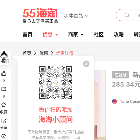
中国站
首页
优惠
商家
社区
攻略
转
首页
优惠
优惠详情
新
已过期
0
285.34
9
Tarte Cosm
微信扫码添加
收藏
海淘小顾问
分享
下单疑难解答，重大折扣及时提醒
进海淘交流群，专属福利活动