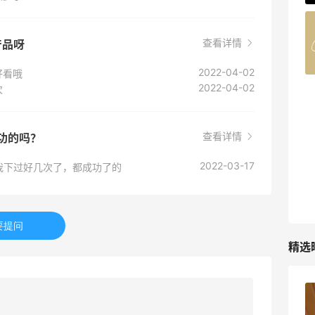
Belly Bandit
查看详情
产品呀
4%返利
42人获得返利
2022-04-02
好看哦
2022-04-02
次
TIMEBEAM (US)
最高10%返利
285人获得返利
查看详情
成功的吗？
2022-03-17
我下过好几次了，都成功了的
RFM Denim
6%返利
86人获得返利
要提问
精选
苦巧咸酪碎银子 | 喜茶最夯的一杯️