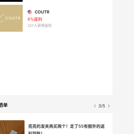
COUTR
6%返利
227人获得返利
晒单
3/5
亮亮的发夹再买两个！走了55有额外的返
利到账！