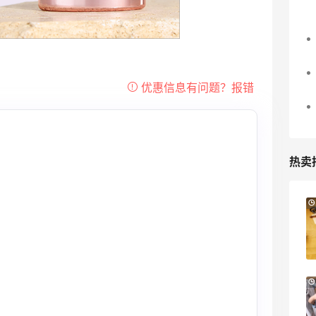
热卖
Suit Negozi：夏季大促！DVN 麂皮运动鞋
2天11小时
史低价2000元不到
SS26时尚大牌低至5.5折
Suit Negozi
Bloomingdales：美妆大促！入手 Dior、
1天17小时
Prada、TF 等
满$200享8.5折优惠+部分送好礼