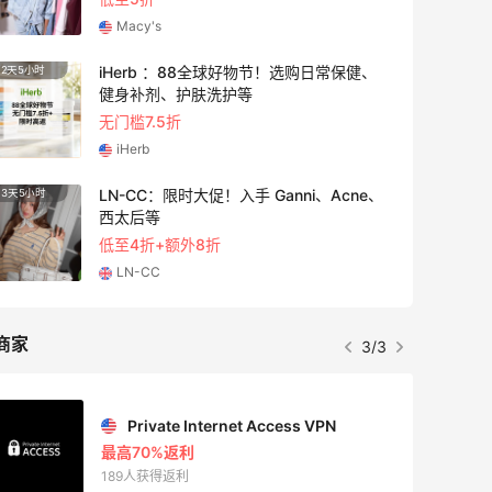
Macy's
iHerb ：88全球好物节！选购日常保健、
2天5小时
4天17
健身补剂、护肤洗护等
无门槛7.5折
iHerb
LN-CC：限时大促！入手 Ganni、Acne、
3天5小时
5天20
西太后等
低至4折+额外8折
LN-CC
商家
3/3
Private Internet Access VPN
最高70%返利
189人获得返利