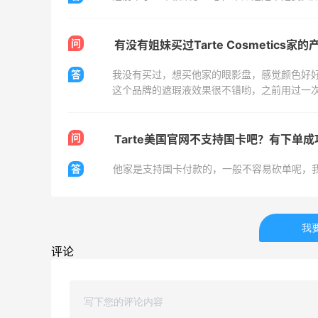
Biōkreativ
问
有没有姐妹买过Tarte Cosmetics家的
30%返利
54人获得返利
答
我没有买过，想买他家的眼影盘，感觉颜色好
这个品牌的遮瑕液效果很不错哟，之前用过一
Eileen Fisher
最高2%返利
5142人获得返利
问
Tarte美国官网不支持国卡吧？有下单
答
他家是支持国卡付款的，一般不容易砍单呢，
Matte Collection
最高3%返利
510人获得返利
我
评论
面
淘宝买维达抽纸，给家里囤点货！