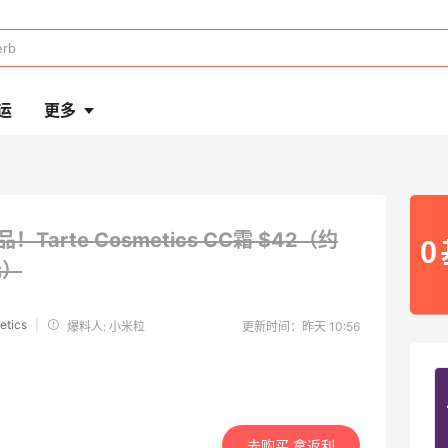
运
更多
品！Tarte Cosmetics CC霜
$42（约
元）
etics
|
爆料人: 小米粒
更新时间：昨天 10:56
去购买 拿返利