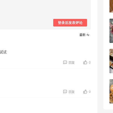
1
08月08日
登录后发表评论
深夜美食，打卡自贡小烧烤
最新
1
08月08日
试试
iHerb8月第一单！日常补给囤起来
0
回复
1
08月08日
京东买戴维贝拉连衣裙，融合中式风很好
看！
0
回复
1
08月08日