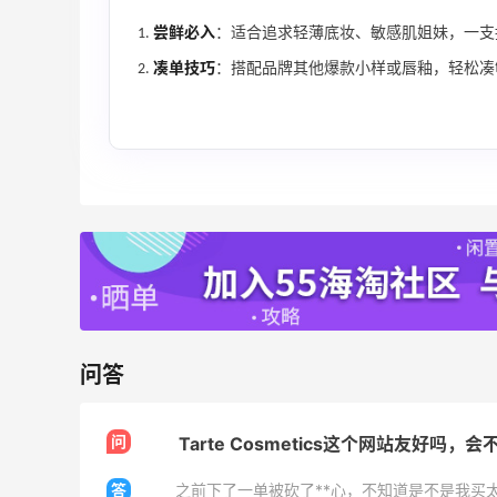
Bloomingdales
尝鲜必入
：适合追求轻薄底妆、敏感肌姐妹，一支
凑单技巧
：搭配品牌其他爆款小样或唇釉，轻松凑
Columbia Sportswear：夏季大促！哥伦
4天17小时
比亚运动热卖
低至6折
Columbia Sportswear
、
Space NK UK：美妆护肤大促！入Lisa
5天20小时
Eldridge、Hourglass、伊索等
新人首单享8折
Space NK UK
问答
Mac Duggal
问
Tarte Cosmetics这个网站友好吗，
最高2%返利
6074人成功下单
答
之前下了一单被砍了**心，不知道是不是我买