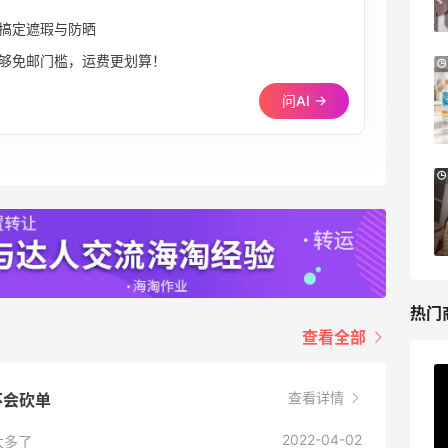
Bloomingdales
搞定遮瑕与防晒
够免邮门槛，运费更划算！
Mytheresa：折扣区时尚上新热卖 关注
9天11小时
TOTEME、ZIMMERMAN 等
问AI →
享额外9折
Mytheresa
Macy's：Lancome 兰蔻美妆大促低至5折
12天20小时
满赠三重好礼
低门槛入手7件套
Macy's
热门
查看全部
ERGO Baby
查看详情
会不会砍单
4%返利
62人获得返利
2022-04-02
太多了