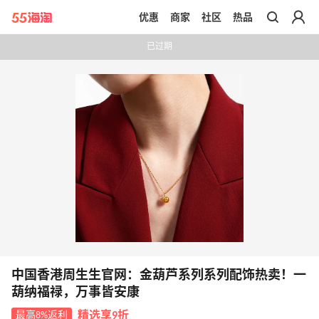
优惠
商家
社区
热品
带你去官网买正品
已过期
中国香港周生生官网：金葫芦系列系列配饰热卖！一
葫纳福禄，万事皆安康
最高8%返利
精选享9折