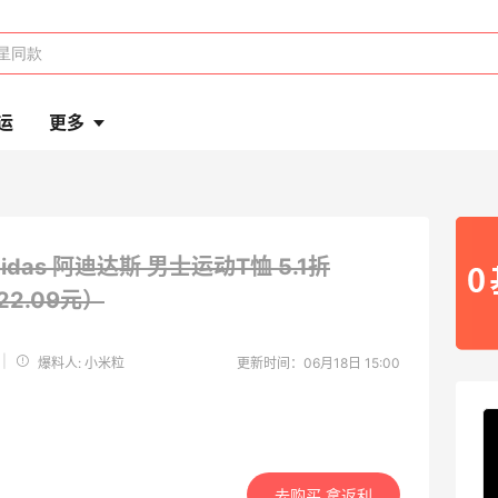
运
更多
didas 阿迪达斯 男士运动T恤
5.1折
22.09元）
|
爆料人: 小米粒
更新时间：06月18日 15:00
去购买 拿返利