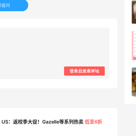
FWRD黑五2026海淘奢侈品折扣力度大
要提问
吗？
3
08月05日
FWRD美网2026黑五海淘活动什么时候
开始？
3
08月05日
登录后发表评论
【黑五海淘攻略】Bobbi Brown黑五
2026海淘折扣预测！
1
08月05日
as US：返校季大促！Gazelle等系列热卖
低至6折