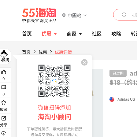
中国站
首页
优惠
商家
社区
攻略
转
首页
优惠
优惠详情
a
已过期
0
$18（约1
0
Adidas US
微信扫码添加
收藏
海淘小顾问
分享
下单疑难解答，重大折扣及时提醒
进海淘交流群，专属福利活动