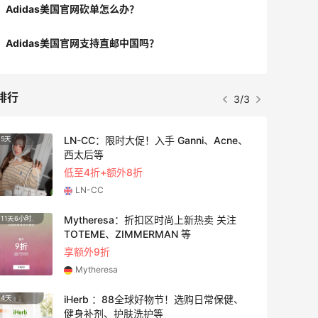
Adidas美国官网砍单怎么办？
Adidas美国官网支持直邮中国吗？
排行
3/3
LN-CC：限时大促！入手 Ganni、Acne、
5天
4天
西太后等
低至4折+额外8折
LN-CC
Mytheresa：折扣区时尚上新热卖 关注
11天6小时
4天18
TOTEME、ZIMMERMAN 等
享额外9折
Mytheresa
iHerb ：88全球好物节！选购日常保健、
4天
3天
健身补剂、护肤洗护等