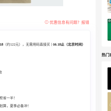
每满$100返$25礼卡
Bloomingdales
Bloomingdales：美妆大促！入手 Dior、
3天12小时
Prada、TF 等
满$200享8.5折优惠+部分送好礼
Bloomingdales
18
（约122元），无需用码直接买 |
06.18止（北京时间）
热门
款
ERGO Baby
4%返利
62人获得返利
Belly Bandit
专柜省一半！
4%返利
划算，夏季必备冲！
42人获得返利