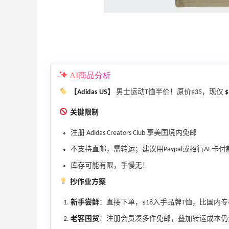
低至5折
Diesel Europe
12小时
Maje US：限时闪促！入手明星同款服饰
精选低至2折
AI商品分析
Maje US
【Adidas US】
男士运动T恤半价！原价$35，现仅
$
关键限制
注册 Adidas Creators Club 享美国境内免邮
不支持直邮，需转运；建议用Paypal或招行AE卡付
Mac Duggal
最高2%返利
库存可能有限，手慢无！
6011人成功下单
抄作业方案
Biōkreativ
新手尝鲜
：直接下单，$18入手品牌T恤，比国内
30%返利
老客囤货
：注册会员凑多件免邮，叠加转运成本仍
53人获得返利