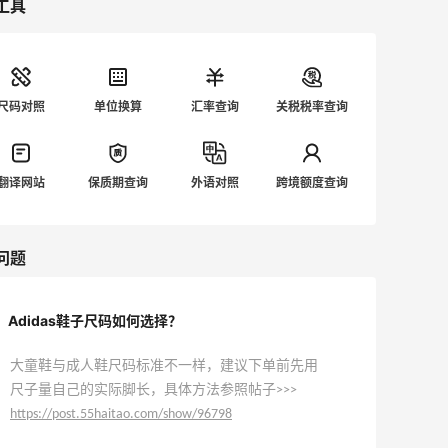
工具
尺码对照
单位换算
汇率查询
关税税率查询
翻译网站
保质期查询
外语对照
跨境额度查询
问题
Adidas鞋子尺码如何选择？
大童鞋与成人鞋尺码标准不一样，建议下单前先用
尺子量自己的实际脚长，具体方法参照帖子>>>
https://post.55haitao.com/show/96798