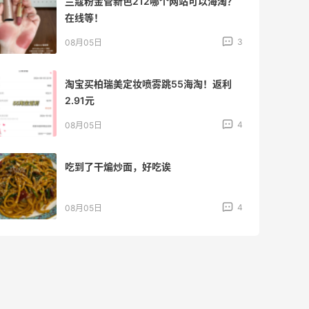
兰蔻粉金管新色212哪个网站可以海淘？
在线等！
3
08月05日
淘宝买柏瑞美定妆喷雾跳55海淘！返利
2.91元
4
08月05日
吃到了干煸炒面，好吃诶
4
08月05日