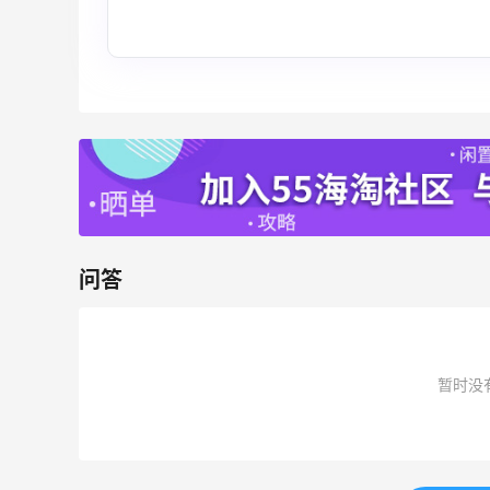
Eileen Fisher
最高2%返利
5133人获得返利
Matte Collection
最高3%返利
510人获得返利
问答
开奖｜社区7月常规主题活动名单公布
暂时没
1
1
08月06日