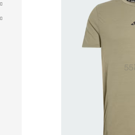
、
adidas HK：精选正价产品促销！入球
4天
衣、金属银跆拳道鞋等
2件8折 叠加满HK$1800-100
adidas HK
【55专享】Bobbi Brown 美网：美妆礼
4天18小时
遇！满$150立省$50
满赠正装橘子眼霜+精华唇蜜等好礼
Bobbi Brown
Diesel Europe：折扣区上新热卖！入手包
3天
袋、服饰、鞋履等