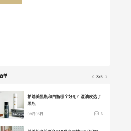
晒单
3/5
柏瑞美黑瓶和白瓶哪个好用？混油皮选了
黑瓶
3
08月05日