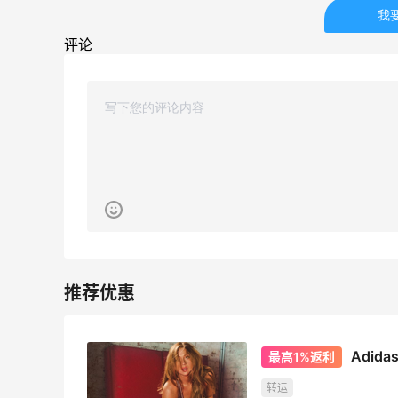
Bobbi Brown美网2026黑五海淘活动什
我
么时候开始？
评论
3
1
08月06日
碳水快乐｜童年回忆李先生牛肉面🍜
3
3
08月06日
户外运动防-晒｜蜜丝婷开挂摇摇乐实测
🏃
3
2
08月06日
Adid
最高1%返利
转运