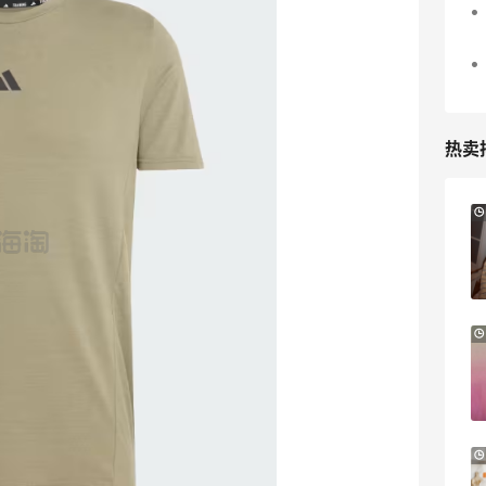
热卖
12小时
Sandro us：限时闪促！法式美衣精选
低至2折 千鸟格连衣裙$95
Sandro us
【55专享】Base Blu：时尚上新热卖 关注
4天
PRADA、LOEWE、加拿大鹅等
享9折优惠
Base Blu
Bloomingdales：时尚热卖！入手珑骧、
3天12小时
Tory Burch、拉夫劳伦等