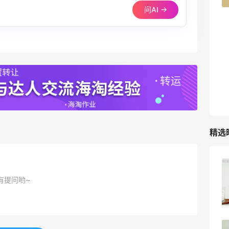
问AI →
TIMEBEAM (US)
最高10%返利
282人获得返利
RFM Denim
6%返利
85人获得返利
精选
Evelom卸妆膏--卸妆膏中的“爱马仕”
有提问哟~
4
08月05日