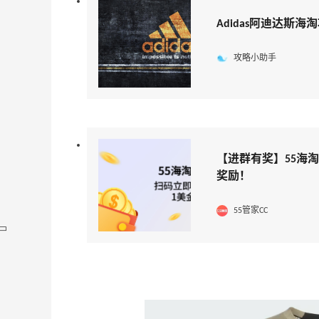
Adidas阿迪达斯海
攻略小助手
【进群有奖】55海
奖励！
55管家CC