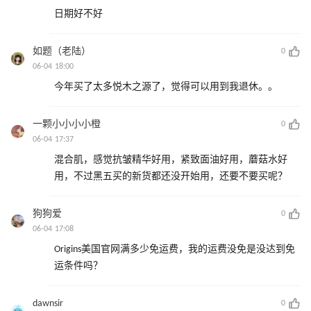
日期好不好
如题（老陆）
0
06-04 18:00
今年买了太多悦木之源了，觉得可以用到我退休。。
一颗小小小小橙
0
06-04 17:37
混合肌，感觉抗皱精华好用，紧致面油好用，蘑菇水好
用，不过黑五买的新货都还没开始用，还要不要买呢？
狗狗爱
0
06-04 17:08
Origins美国官网满多少免运费，我的运费没免是没达到免
运条件吗？
dawnsir
0