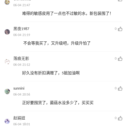
06-04 21:47
难得的敏感皮用了一点也不过敏的水，新包装囤了！
黑夜1987
0
06-04 21:19
不会等我买了，又升级吧，升级升怕了
落痕无影
0
06-04 21:12
好久没有折扣满赠了，5姐加油啊
sunnini
0
06-04 20:56
正好要囤货了，菌菇水没多少了，买买买
赵娟妞
0
06-04 18:01