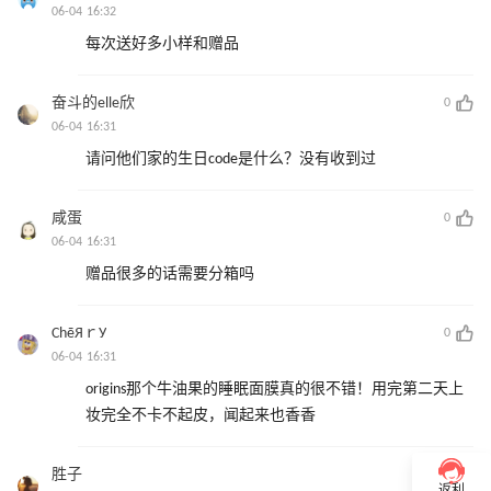
06-04 16:32
每次送好多小样和赠品
奋斗的elle欣
0
06-04 16:31
请问他们家的生日code是什么？没有收到过
咸蛋
0
06-04 16:31
赠品很多的话需要分箱吗
СhēЯｒУ
0
06-04 16:31
origins那个牛油果的睡眠面膜真的很不错！用完第二天上
妆完全不卡不起皮，闻起来也香香
胜子
0