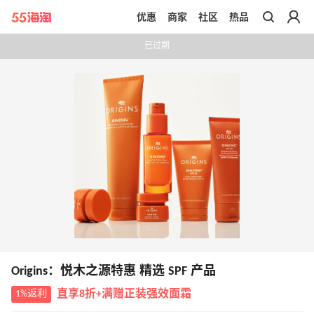
优惠
商家
社区
热品
带你去官网买正品
已过期
Origins：悦木之源特惠 精选 SPF 产品
1%返利
直享8折+满赠正装强效面霜