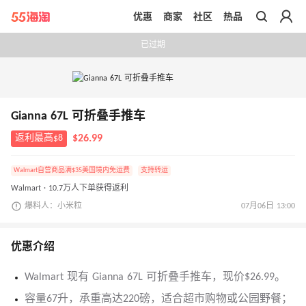
优惠
商家
社区
热品
带你去官网买正品
已过期
Gianna 67L 可折叠手推车
返利最高$8
$26.99
Walmart自营商品满$35美国境内免运费
支持转运
Walmart · 10.7万人下单获得返利
爆料人：小米粒
07月06日 13:00
优惠介绍
Walmart 现有 Gianna 67L 可折叠手推车，现价$26.99。
容量67升，承重高达220磅，适合超市购物或公园野餐；