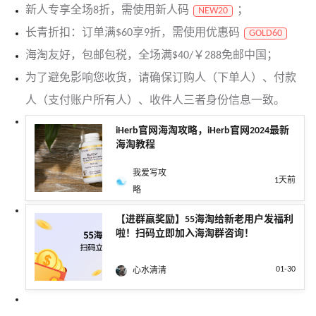
新人专享全场8折，需使用新人码
；
NEW20
长青折扣：订单满$60享9折，需使用优惠码
GOLD60
海淘友好，包邮包税，全场满$40/￥288免邮中国；
为了避免影响您收货，请确保订购人（下单人）、付款
人（支付账户所有人）、收件人三者身份信息一致。
iHerb官网海淘攻略，iHerb官网2024最新
海淘教程
我爱写攻
1天前
略
【进群赢奖励】55海淘给新老用户发福利
啦！扫码立即加入海淘群咨询！
01-30
心水清清