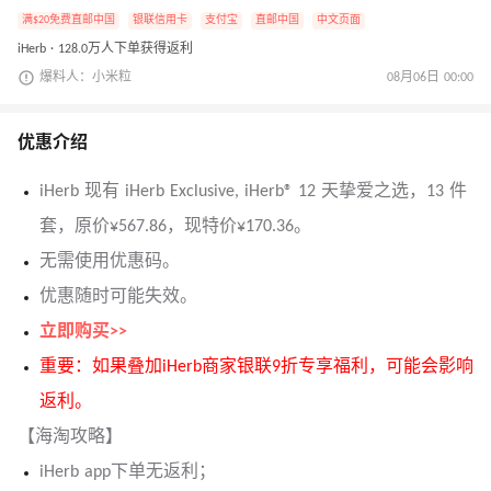
满$20免费直邮中国
银联信用卡
支付宝
直邮中国
中文页面
iHerb · 128.0万人下单获得返利
爆料人：小米粒
08月06日 00:00
优惠介绍
iHerb 现有 iHerb Exclusive, iHerb® 12 天挚爱之选，13 件
套，原价¥567.86，现特价¥170.36。
无需使用优惠码。
优惠随时可能失效。
立即购买>>
重要：如果叠加iHerb商家银联9折专享福利，可能会影响
返利。
【海淘攻略】
iHerb app下单无返利；