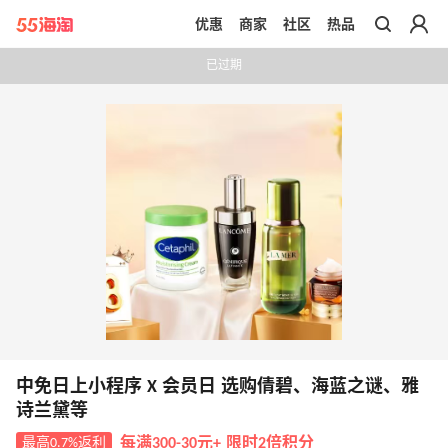
优惠
商家
社区
热品
带你去官网买正品
已过期
中免日上小程序 X 会员日 选购倩碧、海蓝之谜、雅
诗兰黛等
最高0.7%返利
每满300-30元+ 限时2倍积分