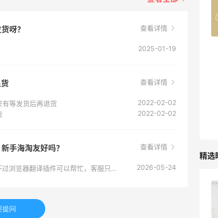
Belly Bandit
4%返利
42人获得返利
查看详情
发货呀？
2025-01-19
TIMEBEAM (US)
最高10%返利
282人获得返利
查看详情
退货
RFM Denim
2022-02-02
只有等发货后再退货
2022-02-02
6%返利
货
85人获得返利
查看详情
？新手海淘友好吗？
精选
2026-05-24
Belk没有中文页面和中文客服，官网全英文。不过浏览器翻译插件可以帮忙，客服只能英文邮件或电话联系。新手建议先看海淘攻略，支付用Paypal成功率稍高些。
Evelom卸妆膏--卸妆膏中的“爱马仕”
要提问