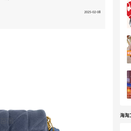
Belk官网海淘攻略，Belk美国手把手海淘
2025-02-08
教程
3
我爱写攻略
顺畅的Belk解锁之路，国卡+转运即可，
现在最好用paypal下单
31
kingbo花
海淘新手教你轻松拿下Belk百货商场，
Belk海淘经验
7
小石头123
海淘