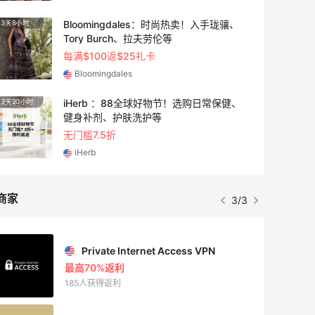
Bloomingdales：时尚热卖！入手珑骧、
3天8小时
2天20
Tory Burch、拉夫劳伦等
每满$100返$25礼卡
Bloomingdales
iHerb ：88全球好物节！选购日常保健、
3天20小时
8小时
健身补剂、护肤洗护等
无门槛7.5折
iHerb
商家
3/3
Private Internet Access VPN
最高70%返利
185人获得返利