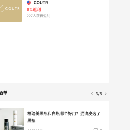
COUTR
6%返利
227人获得返利
晒单
3/5
柏瑞美黑瓶和白瓶哪个好用？混油皮选了
黑瓶