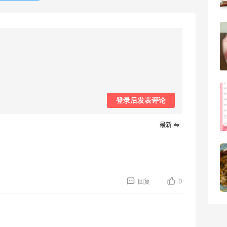
4
08月05日
FWRD黑五2026海淘奢侈品折扣力度大
吗？
3
08月05日
FWRD美网2026黑五海淘活动什么时候
登录后发表评论
开始？
3
08月05日
最新
【黑五海淘攻略】Bobbi Brown黑五
2026海淘折扣预测！
0
回复
1
08月05日