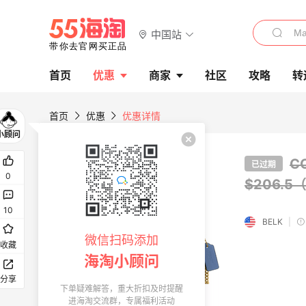
中国站
首页
优惠
商家
社区
攻略
转
首页
优惠
优惠详情
C
已过期
0
$206.5
10
BELK
|
微信扫码添加
收藏
海淘小顾问
分享
下单疑难解答，重大折扣及时提醒
进海淘交流群，专属福利活动