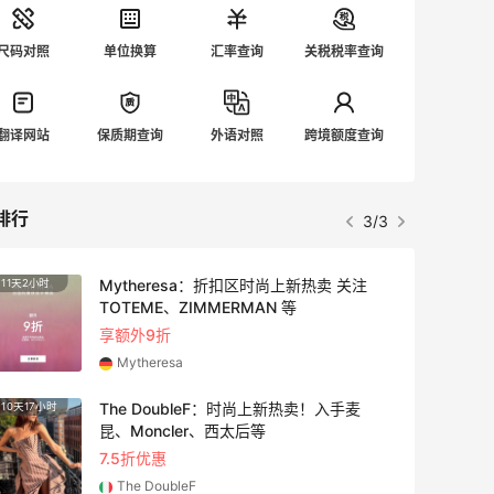
尺码对照
单位换算
汇率查询
关税税率查询
翻译网站
保质期查询
外语对照
跨境额度查询
排行
3/3
Mytheresa：折扣区时尚上新热卖 关注
11天2小时
3天20
TOTEME、ZIMMERMAN 等
享额外9折
Mytheresa
The DoubleF：时尚上新热卖！入手麦
10天17小时
4天14
昆、Moncler、西太后等
7.5折优惠
The DoubleF