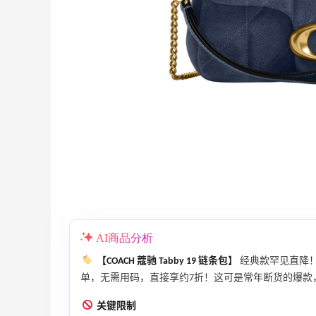
adidas HK：精选正价产品促销！入球
3天20小时
衣、金属银跆拳道鞋等
2件8折 叠加满HK$1800-100
adidas HK
AI商品分析
【55专享】Bobbi Brown 美网：美妆礼
4天14小时
【COACH 蔻驰 Tabby 19 链条包】
经典款罕见直降！原
遇！满$150立省$50
单，无需用码，直接享约7折！这可是常年断货的爆款，这
满赠正装橘子眼霜+精华唇蜜等好礼
关键限制
Bobbi Brown