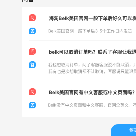
Biōkreativ
30%返利
54人获得返利
问
海淘Belk美国官网一般下单后好久可以
答
Belk美国官网一般下单后3-5个工作日内发货
Eileen Fisher
最高2%返利
5134人获得返利
问
belk可以取消订单吗？联系了客服让我
Matte Collection
答
我也想取消订单，问了客服客服说不能取消，
最高3%返利
我有也是次想取消都不让取消，客服说只能退
510人获得返利
问
Belk美国官网有中文客服或中文页面吗
答
开奖｜社区7月常规主题活动名单公布
我