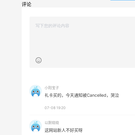
1
1
08月06日
评论
Bobbi Brown美网2026黑五海淘活动什
么时候开始？
3
1
08月06日
碳水快乐｜童年回忆李先生牛肉面🍜
3
3
08月06日
小阳宝子
户外运动防-晒｜蜜丝婷开挂摇摇乐实测
礼卡买的，今天通知被Cancelled，哭泣
🏃
07-08 19:20
3
2
08月06日
以默晓晓
这网站新人不好买呀