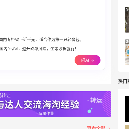
Bloomingdales：美妆大促！入手 Dior、
3天8小时
Prada、TF 等
满$200享8.5折优惠+部分送好礼
Bloomingdales
by，比国内专柜省下近千元，适合作为第一只轻奢包。
LN-CC：限时大促！入手 Ganni、Acne、
4天20小时
西太后等
内PayPal，避开砍单风险，坐等收货就行！
低至4折+额外8折
问AI →
LN-CC
热门
ERGO Baby
4%返利
62人获得返利
查看全部