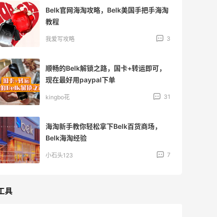
Belk官网海淘攻略，Belk美国手把手海淘
教程
3
我爱写攻略
顺畅的Belk解锁之路，国卡+转运即可，
现在最好用paypal下单
31
kingbo花
海淘新手教你轻松拿下Belk百货商场，
Belk海淘经验
7
小石头123
工具