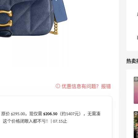
热卖
8小时
Sandro us：限时闪促！法式美衣精选
低至2折 千鸟格连衣裙$95
Sandro us
【55专享】Base Blu：时尚上新热卖 关注
3天20小时
价 $295.00，现仅需
$206.50
（约1407元），无需凑
PRADA、LOEWE、加拿大鹅等
个价格闭眼入都不亏！| 07.15止
享9折优惠
Base Blu