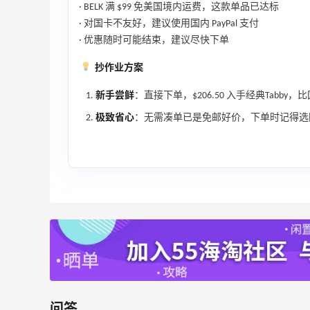
· BELK 满 $99 免美国境内运费，这款单品已达标
Diesel Europe：折扣区上新热卖！入手包
2天20小时
· 对国卡不友好，建议使用国内 PayPal 支付
袋、服饰、鞋履等
· 优惠随时可能结束，建议尽快下单
低至5折
抄作业方案
Diesel Europe
新手尝鲜
：直接下单，$206.50 入手经典Tab
8小时
Maje US：限时闪促！入手明星同款服饰
极致省心
：无需凑单已是免邮好价，下单时记得选国
精选低至2折
Maje US
Mac Duggal
最高2%返利
6011人成功下单
问答