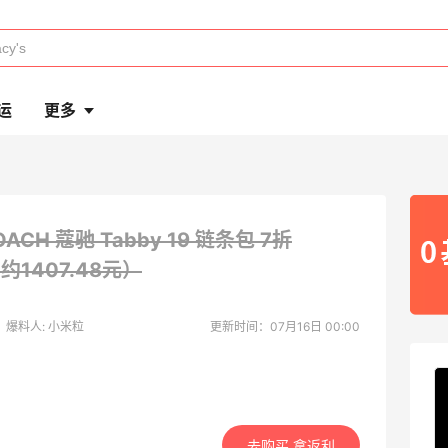
运
更多
OACH 蔻驰 Tabby 19 链条包
7折
（约1407.48元）
爆料人: 小米粒
更新时间：07月16日 00:00
去购买 拿返利