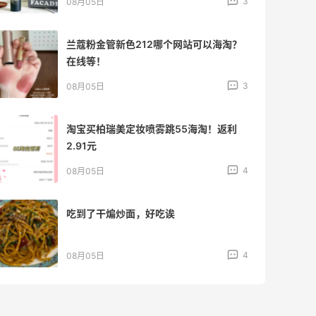
3
08月05日
兰蔻粉金管新色212哪个网站可以海淘？
在线等！
3
08月05日
淘宝买柏瑞美定妆喷雾跳55海淘！返利
2.91元
4
08月05日
吃到了干煸炒面，好吃诶
4
08月05日