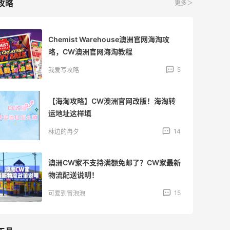
攻略
更多＞
Chemist Warehouse澳洲官网海淘攻
略，CW澳洲官网海淘教程
5
我爱写攻略
【海淘攻略】CW澳洲官网改版！海淘转
运地址这样填
14
林边的冉夕
澳洲CW家不支持满额免邮了？CW家最新
物流配送说明！
15
可爱到冒泡泡