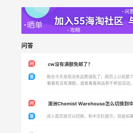
Prada、TF 等
满$200享8.5折优惠+部分送好礼
Bloomingdales
Mytheresa：折扣区时尚上新热卖 关注
9天16小时
TOTEME、ZIMMERMAN 等
问答
享额外9折
Mytheresa
问
cw没有满额免邮了？
答
看看有没有满额，或者看看商品参不参加活动
Mac Duggal
最高2%返利
问
澳洲Chemist Warehouse怎么切换
6074人成功下单
答
进入首页就可以切换，有中文栏提示，但是如果
Biōkreativ
30%返利