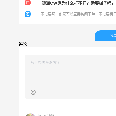
问
澳洲CW家为什么打不开？需要梯子吗？
54人获得返利
答
不需要啊，他家可以直接访问下单，不需要梯
Eileen Fisher
最高2%返利
5141人获得返利
我
Matte Collection
评论
最高3%返利
510人获得返利
感
深夜美食，打卡自贡小烧烤
1
0
08月08日
lauren1989