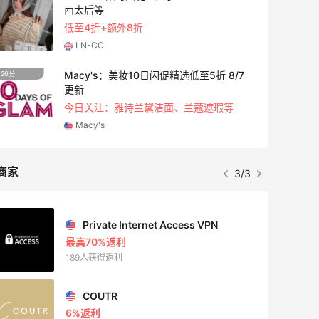
西太后等
低至4折+额外8折
LN-CC
Macy's：美妆10日闪促精选低至5折 8/7
26分
9天16
更新
今日关注：雅诗兰黛洁面、兰蔻遮瑕等
Macy's
商家
3/3
Private Internet Access VPN
最高70%返利
189人获得返利
COUTR
6%返利