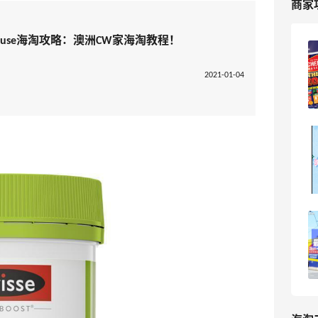
商家
rehouse海淘攻略：澳洲CW家海淘教程！
Chemist Warehouse澳洲官网海淘攻
略，CW澳洲官网海淘教程
2021-01-04
5
我爱写攻略
【海淘攻略】CW澳洲官网改版！海淘转
运地址这样填
14
林边的冉夕
澳洲CW家不支持满额免邮了？CW家最新
物流配送说明！
15
可爱到冒泡泡