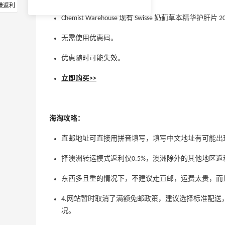
赚返利
Chemist Warehouse 现有 Swisse 奶蓟草本精华护肝片
无需使用优惠码。
优惠随时可能失效。
立即购买>>
海淘攻略：
直邮地址可直接用拼音填写，填写中文地址有可能出现
择澳洲转运模式返利仅0.5%，澳洲除外的其他地区返
东西多且重的情况下，不建议走直邮，运费太贵，而
4.网站暂时取消了满额免邮政策，建议选择标准配送
况。