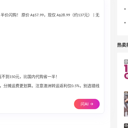
 半价闪购！ 原价 A$57.99，现仅 A$28.99（约137元） | 无
热卖
Macy's：Lancome 兰蔻美妆大促低至5折
13天1小时
满赠三重好礼
低门槛入手7件套
不到150元，比国内代购省一半！
Macy's
，分摊运费更划算。注意澳洲转运返利仅0.5%，别选错线
Bluemercury：限时大促！入手 Aesop、
1天22小时
Nars、CT 等
问AI →
低至5折+部分额外8.5折
Bluemercury
Bloomingdales：时尚热卖！入手珑骧、
1天22小时