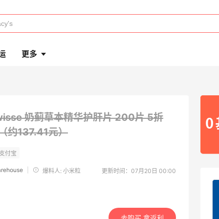
运
更多
wisse 奶蓟草本精华护肝片 200片
5折
9（约137.41元）
arehouse
|
爆料人: 小米粒
更新时间：07月20日 00:00
去购买 拿返利