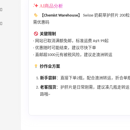
AI商品分析
【Chemist Warehouse】
Swisse 奶蓟草护肝片 200粒
需优惠码
关键限制
· 网站已取消满额免邮，标准运费 A$9.99起
· 优惠随时可能结束，建议尽快下单
· 直邮超1000元有被税风险，建议走澳洲转运
【55专享】Bobbi Brown 美网：美妆礼
3天4小时
抄作业方案
遇！满$150立省$50
满赠正装橘子眼霜+精华唇蜜等好礼
新手尝鲜
：直接下单2瓶，配合澳洲转运，折合单瓶
Bobbi Brown
老客囤货
：护肝片是日常刚需，建议凑几瓶走转运
路哦~
Columbia Sportswear：夏季大促！哥伦
4天22小时
比亚运动热卖
低至6折
Columbia Sportswear
、
Bloomingdales：美妆大促！入手 Dior、
1天22小时