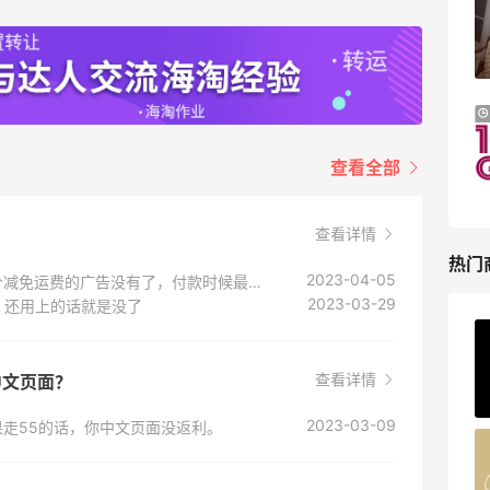
Tory Burch、拉夫劳伦等
每满$100返$25礼卡
Bloomingdales
iHerb ：88全球好物节！选购日常保健、
2天10小时
健身补剂、护肤洗护等
无门槛7.5折
查看全部
iHerb
查看详情
热门
2023-04-05
我也今天发现没有运费减免了，网页上以前那个减免运费的广告没有了，付款时候最便宜的9.9澳元，我还在犹豫要不要等等
2023-03-29
，还用上的话就是没了
ERGO Baby
4%返利
查看详情
到中文页面？
62人获得返利
2023-03-09
走55的话，你中文页面没返利。
Belly Bandit
4%返利