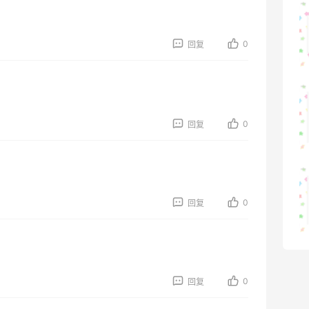
为了这家烧烤，我必然还要再去新疆
0
回复
1
08月07日
又去皮爷喝下午茶了，香蕉布朗尼超好吃
呀
0
回复
2
08月07日
山缓缓火锅，锅底够味，牛肉实在
0
回复
2
08月07日
0
回复