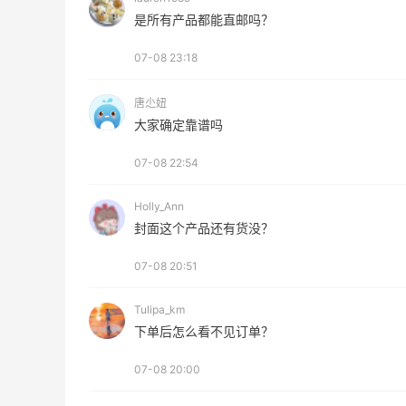
是所有产品都能直邮吗？
iHerb8月第一单！日常补给囤起来
07-08 23:18
1
0
08月08日
唐尐妞
大家确定靠谱吗
下
京东买戴维贝拉连衣裙，融合中式风很好
看！
07-08 22:54
1
0
08月08日
Holly_Ann
封面这个产品还有货没？
亮亮的发夹再买两个！走了55有额外的返
利到账！
07-08 20:51
1
2
08月07日
Tulipa_km
下单后怎么看不见订单？
07-08 20:00