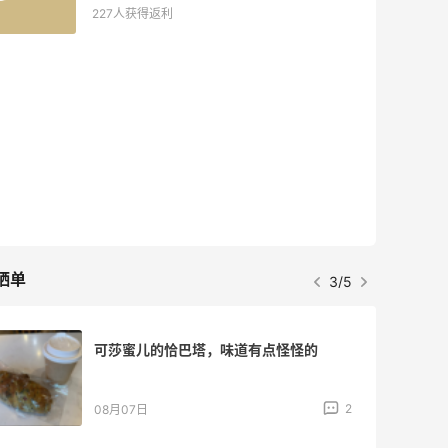
227人获得返利
晒单
3/5
可莎蜜儿的恰巴塔，味道有点怪怪的
2
08月07日