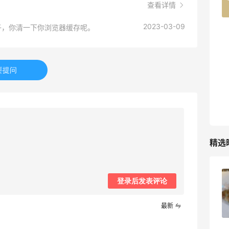
查看详情
42人获得返利
2023-03-09
子，你清一下你浏览器缓存呢。
TIMEBEAM (US)
最高10%返利
285人获得返利
要提问
RFM Denim
6%返利
86人获得返利
精选
贴秋膘啦，今天吃冰煮羊
登录后发表评论
最新
1
08月07日