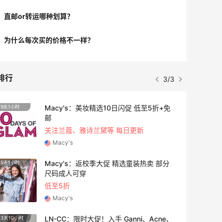
直邮or转运哪种划算？
为什么每次买的价格不一样？
排行
3/3
Macy's：美妆精选10日闪促 低至5折+免
9天1小时
3天4小
邮
关注兰蔻、雅诗兰黛等 每日更新
Macy's
Macy's：返校季大促 精选童装热卖 部分
5天1小时
4天22
尺码成人可穿
低至5折
Macy's
LN-CC：限时大促！入手 Ganni、Acne、
3天10小时
1天22