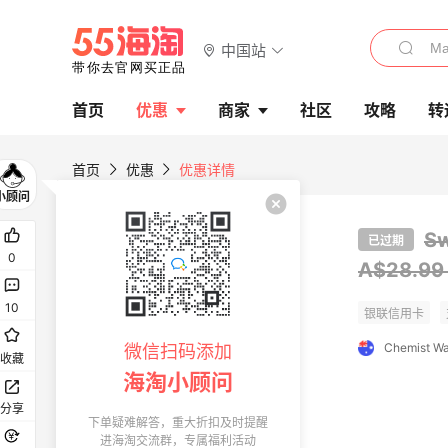
中国站
首页
优惠
商家
社区
攻略
转
首页
优惠
优惠详情
S
已过期
0
A$28.9
10
Chemist W
微信扫码添加
收藏
海淘小顾问
分享
下单疑难解答，重大折扣及时提醒
进海淘交流群，专属福利活动