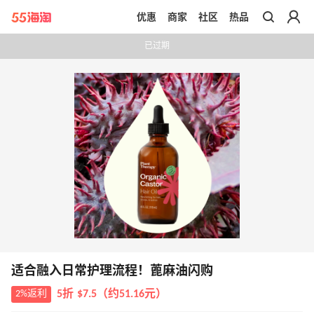
优惠
商家
社区
热品
带你去官网买正品
已过期
适合融入日常护理流程！蓖麻油闪购
2%返利
5折 $7.5（约51.16元）