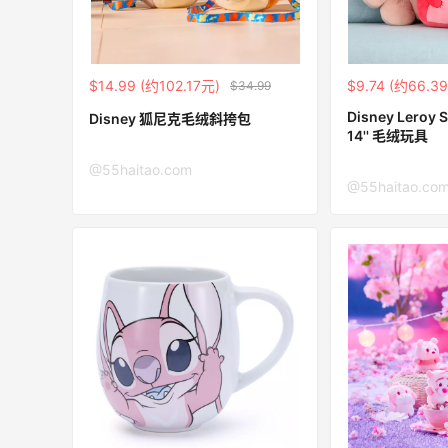
世
Eraldo：折扣区服饰鞋包清仓 选购巴黎世
10天14小时
家、Toteme、西太后等
低至5折
$14.99 (约102.17元)
$9.74 (约66.3
$34.99
Eraldo
Disney Leroy Squishmallows
Disney 狐尼克毛绒斜挎包
1天2小时
14'' 毛绒玩具
Maje US：限时闪促！入手明星同款服饰
@55haitao.com
精选低至2折
@55haitao.co
Maje US
Mac Duggal
最高2%返利
5992人成功下单
Biōkreativ