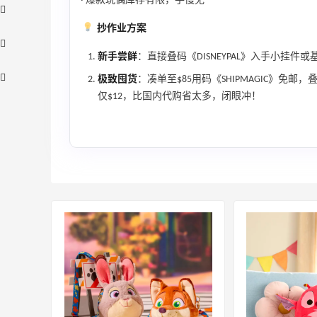
· 爆款玩偶库存有限，手慢无
抄作业方案
新手尝鲜
：直接叠码《DISNEYPAL》入手小挂
极致囤货
：凑单至$85用码《SHIPMAGIC》免邮
仅$12，比国内代购省太多，闭眼冲！
Diesel AU：时尚热卖！网站定价优势 入
25天14小时
手包袋、服饰等
低至5折
Diesel AU
adidas HK：精选正价产品促销！入球
4天14小时
衣、金属银跆拳道鞋等
2件8折 叠加满HK$1800-100
adidas HK