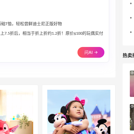
件或基础T恤，轻松尝鲜迪士尼正版好物
，叠上7.5折后，相当于折上折约1.2折！原价$100的玩偶实付
问AI →
热卖
1天2小时
Sandro us：限时闪促！法式美衣精选
低至2折 千鸟格连衣裙$95
Sandro us
Little Spoon：全品类婴童食品特惠！科学
14小时
守护宝宝每一步成长
首单享5折
Little Spoon