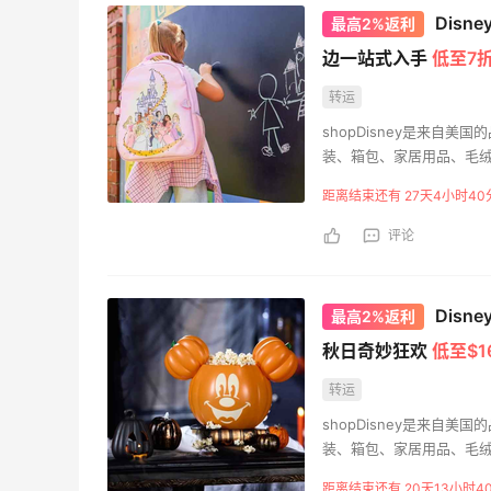
Dis
最高2%返利
边一站式入手
低至7
转运
shopDisney是来自
装、箱包、家居用品、毛
广大消费者普遍赞誉，其
距离结束还有 27天4小时40
大小朋友们的喜爱。
评论
Disn
最高2%返利
秋日奇妙狂欢
低至$1
转运
shopDisney是来自
装、箱包、家居用品、毛
广大消费者普遍赞誉，其
距离结束还有 20天13小时4