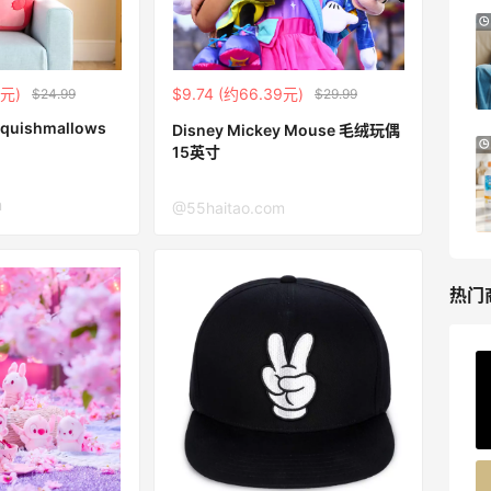
LIU JO ES：意大利小众轻奢品牌！精选服
11天3小时
饰、包袋、鞋履 夏日大促
低至5折
9元)
$9.74 (约66.39元)
$24.99
$29.99
LIU JO ES
Disney Mickey Mouse 毛绒玩偶
LN-CC：限时大促！入手 Ganni、Acne、
5天14小时
15英寸
西太后等
低至4折+额外8折
m
@55haitao.com
LN-CC
热门
ERGO Baby
4%返利
62人获得返利
Belly Bandit