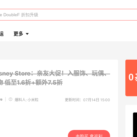
运
更多
isney Store：亲友大促！入服饰、玩偶、
物
低至1.6折+额外7.5折
re
|
爆料人: 小米粒
更新时间：07月14日 15:00
去购买 拿返利