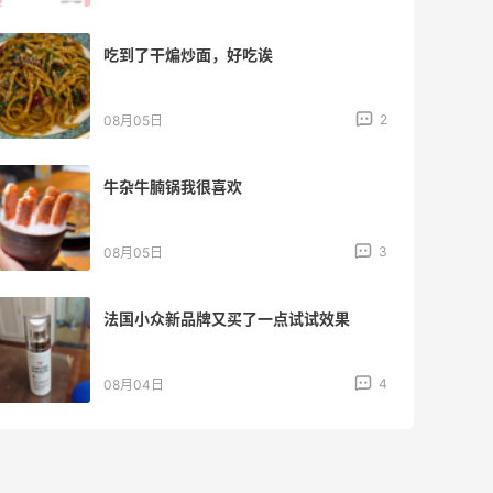
吃到了干煸炒面，好吃诶
2
08月05日
牛杂牛腩锅我很喜欢
3
08月05日
法国小众新品牌又买了一点试试效果
4
08月04日