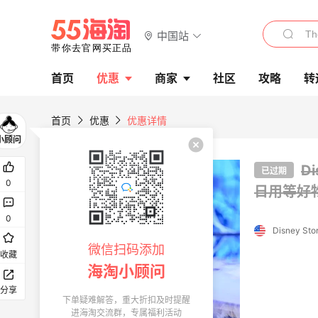
中国站
首页
优惠
商家
社区
攻略
转
首页
优惠
优惠详情
D
已过期
0
日用等好
0
Disney Sto
微信扫码添加
收藏
海淘小顾问
分享
下单疑难解答，重大折扣及时提醒
进海淘交流群，专属福利活动