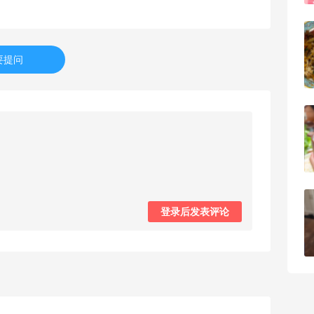
【黑五海淘攻略】Bobbi Brown黑五
2026海淘折扣预测！
要提问
1
08月05日
柏瑞美黑瓶和白瓶哪个好用？混油皮选了
黑瓶
2
08月05日
兰蔻粉金管新色212哪个网站可以海淘？
登录后发表评论
在线等！
2
08月05日