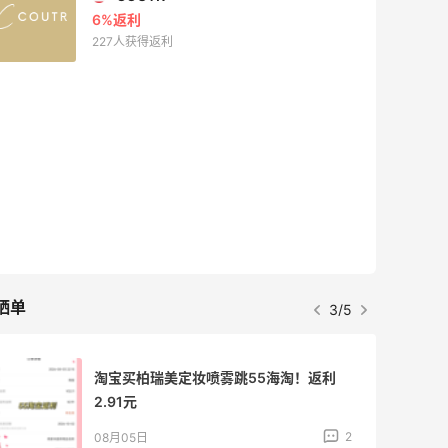
6%返利
227人获得返利
晒单
3/5
淘宝买柏瑞美定妆喷雾跳55海淘！返利
2.91元
2
08月05日