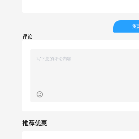
户外运动防-晒｜蜜丝婷开挂摇摇乐实测
🏃
我
3
1
08月06日
评论
Evelom卸妆膏--卸妆膏中的“爱马仕”
3
2
08月05日
！
FWRD黑五2026海淘奢侈品折扣力度大
吗？
2
2
08月05日