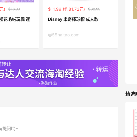
4%返利
6元)
$11.99 (约81.72元)
$16.99
$32.99
42人获得返利
Disney 米奇棒球帽 成人款
TIMEBEAM (US)
@55haitao.com
最高10%返利
m
282人获得返利
RFM Denim
6%返利
85人获得返利
精选
FWRD美网2026黑五海淘活动什么时候
开始？
有提问哟~
2
08月05日