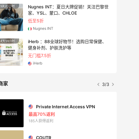
Nugnes INT：夏日大牌促销！关注巴黎世
5天20小时
10天1
家、YSL、蒙口、CHLOE
低至5折
Nugnes INT
iHerb ：88全球好物节！选购日常保健、
4天14小时
1天2小
健身补剂、护肤洗护等
无门槛7.5折
iHerb
商家
3/3
Private Internet Access VPN
最高70%返利
185人获得返利
COUTR