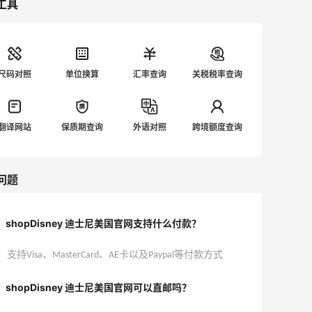
工具
尺码对照
单位换算
汇率查询
关税税率查询
翻译网站
保质期查询
外语对照
跨境额度查询
问题
shopDisney 迪士尼美国官网支持什么付款？
支持Visa、MasterCard、AE卡以及Paypal等付款方式
shopDisney 迪士尼美国官网可以直邮吗？