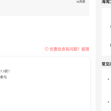
海淘
14天前
常见
7.5折！
均参与