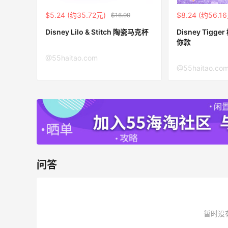
30%返利
$5.24 (约35.72元)
$8.24 (约56.1
$16.99
53人获得返利
Disney Lilo & Stitch 陶瓷马克杯
Disney Tigger 樱花毛绒玩偶 迷
你款
Eileen Fisher
@55haitao.com
最高2%返利
@55haitao.co
5129人获得返利
Matte Collection
最高3%返利
510人获得返利
问答
碳水快乐｜童年回忆李先生牛肉面🍜
暂时没
3
1
08月06日