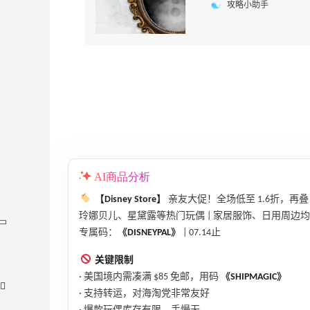
攻略小助手
AI商品分析
【Disney Store】
亲友大促！全场低至 1.6折，再叠 
玲娜贝儿、星黛露等热门玩偶 | 家居服饰、日用周边
专属码：
《DISNEYPAL》
| 07.14止
关键限制
· 美国境内需凑满 $85 免邮，用码
《SHIPMAGIC》
· 支持转运，对海淘党非常友好