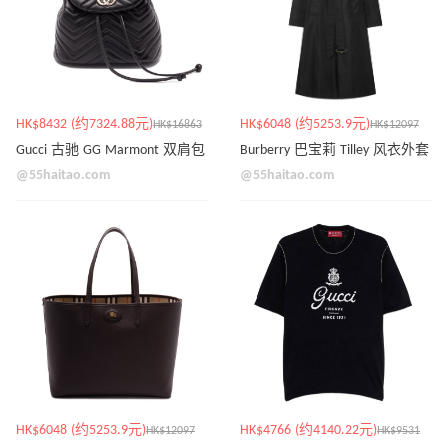
HK$8432 (约7324.88元)
HK$6048 (约5253.9元)
HK$16863
HK$12097
Gucci 古驰 GG Marmont 双肩包
Burberry 巴宝莉 Tilley 风衣外套
@55haitao.com
@55haitao.com
HK$6048 (约5253.9元)
HK$4766 (约4140.22元)
HK$12097
HK$9531