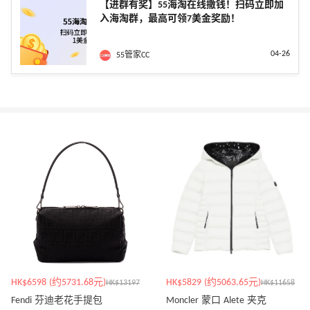
【进群有奖】55海淘在线撒钱！扫码立即加
入海淘群，最高可领7美金奖励！
04-26
55管家CC
HK$6598 (约5731.68元)
HK$5829 (约5063.65元)
HK$13197
HK$11658
Fendi 芬迪老花手提包
Moncler 蒙口 Alete 夹克