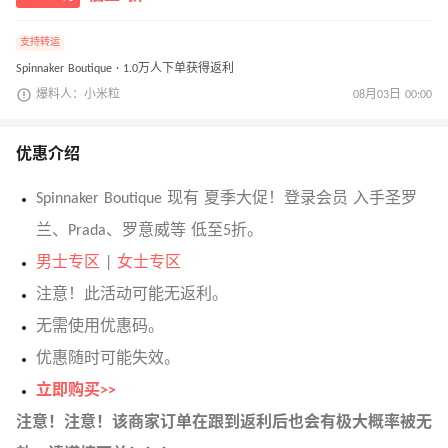
支持转运
Spinnaker Boutique · 1.0万人下单获得返利
爆料人：小米粒
08月03日 00:00
优惠介绍
Spinnaker Boutique 现有 夏季大促！登录会员 入手圣罗
兰、Prada、罗意威等 低至5折。
男士专区
|
女士专区
注意！此活动可能无返利。
无需使用优惠码。
优惠随时可能失效。
立即购买>>
注意！注意！该商家订单在跟到返利后也会有极大概率被无