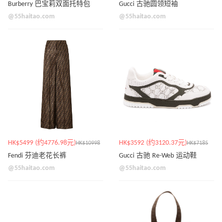
Burberry 巴宝莉双面托特包
Gucci 古驰圆领短袖
@55haitao.com
@55haitao.com
HK$5499 (约4776.98元)
HK$3592 (约3120.37元)
HK$10998
HK$7185
Fendi 芬迪老花长裤
Gucci 古驰 Re-Web 运动鞋
@55haitao.com
@55haitao.com