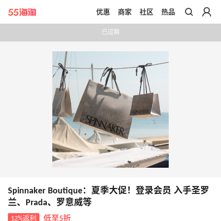
优惠
商家
社区
热品
带你去官网买正品
已过期
Spinnaker Boutique：夏季大促！登录会员 入手圣罗
兰、Prada、罗意威等
12%返利
低至5折