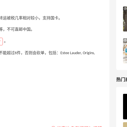
Bloomingdales：美妆大促！入手 Dior、
3天10小时
Prada、TF 等
转运被税几率相对较小，支持国卡。
满$200享8.5折优惠+部分送好礼
Bloomingdales
venchy等，不可直邮中国。
LN-CC：限时大促！入手 Ganni、Acne、
4天22小时
。
P
西太后等
否则会砍单，包括：Estee Lauder, Origins,
低至4折+额外8折
LN-CC
热门
ERGO Baby
4%返利
62人获得返利