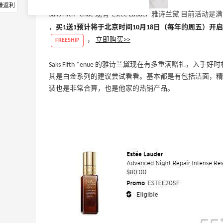
赚返利
Saks Fifth *enue 现有 Estée Lauder 雅诗兰黛 
，
买1送1预计将于北京时间10月18日（每年的周五）开
，
立即购买>>
FREESHIP
Saks Fifth *enue 的雅诗兰黛现在有多重满赠礼
其是白金系列的建议尝试看看。基本都是有包括洁面，精
装也是非常合算，也是他家的热销产品。