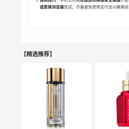
08月06日
通用技巧
：手机访问需
在底部切换国家至美国
才能
或更换浏览器
尝试；尽量避免使用支付宝以确保返
Bobbi Brown美网2026黑五海淘活动什
么时候开始？
3
1
08月06日
碳水快乐｜童年回忆李先生牛肉面🍜
【精选推荐】
3
3
08月06日
户外运动防-晒｜蜜丝婷开挂摇摇乐实测
🏃
3
2
08月06日