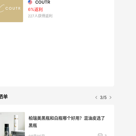
COUTR
6%返利
227人获得返利
晒单
3/5
柏瑞美黑瓶和白瓶哪个好用？混油皮选了
黑瓶
3