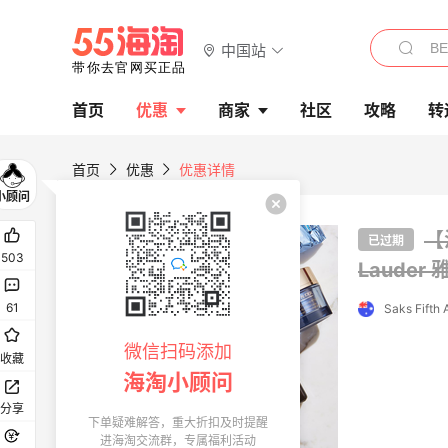
中国站
首页
优惠
商家
社区
攻略
转
首页
优惠
优惠详情
首单高返
【
已过期
503
Lauder
61
微信扫码添加
收藏
海淘小顾问
分享
下单疑难解答，重大折扣及时提醒
进海淘交流群，专属福利活动