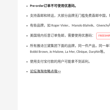
Pre-order订单不可使用优惠码。
Diesel Europe：折扣区上新热卖！入手包
2天22小时
袋、服饰、鞋履等
支持直邮和转运，大部分品牌无门槛免费直邮中国，
低至5折
Diesel Europe
有些品牌，如 Roger Vivier、Manolo Blahnik、Gi
10小时
美国境内任意订单免邮，需要使用优惠码：
FREESHI
Maje US：限时闪促！入手明星同款服饰
精选低至2折
所有雅诗兰黛集团下面的品牌，同一件产品，同一单不能超过6件，
Maje US
Bobbi Brown, Jo Malone, La Mer, Clinique, Darphin等。
使用支付宝付款的用户可能拿不到返利。
论坛海淘攻略点我>>
Mac Duggal
最高2%返利
6011人成功下单