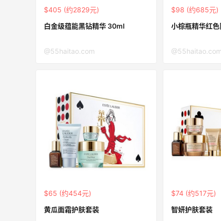
$405 (约2829元)
$98 (约685元)
白金级蕴能黑钻精华 30ml
小棕瓶精华红色限
@55haitao.com
@55haitao.co
$65 (约454元)
$74 (约517元)
黄瓜面霜护肤套装
智妍护肤套装