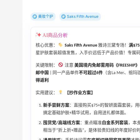
Biōkreativ
30%返利
美妆个护
Saks Fifth Avenue
54人获得返利
Eileen Fisher
AI商品分析
最高2%返利
核心优惠：
Saks Fifth Avenue
雅诗兰黛专场！
满$7
5133人获得返利
星护肤套装超值发售，入手价远低于产品价值！专属
Matte Collection
关键限制：
注意
美国境内免邮需用码《FREESHIP》
最高3%返利
邮中国
| 同一产品单件
不可超过6件
（含La Mer、祖
510人获得返利
得返利
实用建议：
【抄作业方案】
新手尝鲜方案
：直接购买$75+的智妍面霜套装，用码《
搞定基础护肤+精华试用，自用送礼都体面。
开奖｜社区7月常规主题活动名单公布
囤货党/高端线方案
：重点瞄准
白金系列套装
，本
相当于“折上折+赠品”，是体验贵妇线的年度好价
1
1