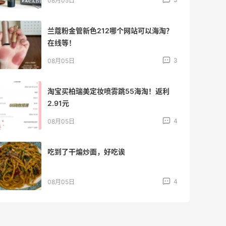
08月05日
兰蔻粉金管新色212哪个网站可以海淘？
在线等！
3
08月05日
淘宝买柏瑞美定妆喷雾跳55海淘！返利
2.91元
4
08月05日
吃到了干煸炒面，好吃诶
4
08月05日