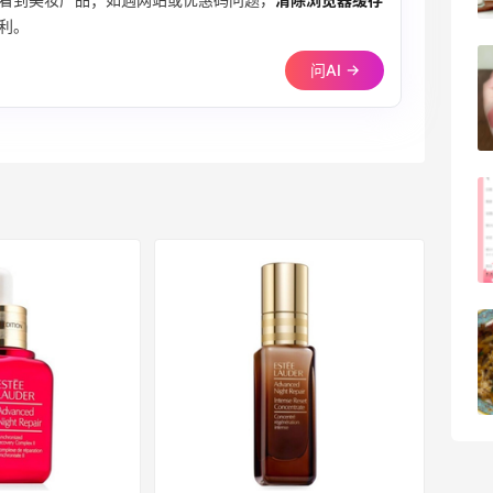
08月05日
看到美妆产品；如遇网站或优惠码问题，
清除浏览器缓存
利。
FWRD黑五2026海淘奢侈品折扣力度大
问AI →
吗？
3
08月05日
FWRD美网2026黑五海淘活动什么时候
开始？
3
08月05日
【黑五海淘攻略】Bobbi Brown黑五
2026海淘折扣预测！
1
08月05日