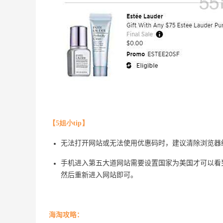
【5姐小tip】
adidas HK：精选正价产品促销！入球
3天22小时
衣、金属银跆拳道鞋等
无法打开网站或无法使用优惠码时，建议清除浏览器
2件8折 叠加满HK$1800-100
adidas HK
手机进入第五大道网站需要设置国家为美国才可以看
然后重新进入网站即可。
【55专享】Bobbi Brown 美网：美妆礼
4天16小时
遇！满$150立省$50
满赠正装橘子眼霜+精华唇蜜等好礼
海淘攻略：
Bobbi Brown