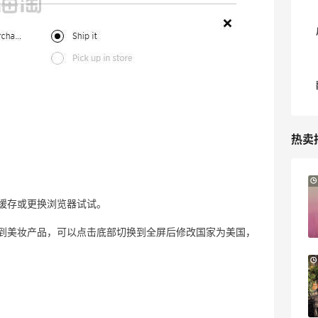
热卖
10小时
Sandro us：限时闪促！法式美衣精选
缓存或更换浏览器试试。
低至2折 千鸟格连衣裙$95
Sandro us
到美妆产品，可以点击底部切换到全屏后修改国家为美国，
【55专享】Base Blu：时尚上新热卖 关注
3天22小时
PRADA、LOEWE、加拿大鹅等
享9折优惠
Base Blu