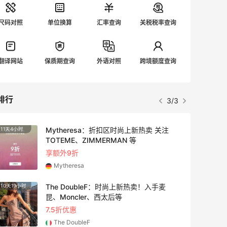
尺码对照
单位换算
汇率查询
关税税率查询
翻译网站
保质期查询
外语对照
跨境额度查询
排行
3/3
Mytheresa：折扣区时尚上新热卖 关注
11天4小时
3天22
TOTEME、ZIMMERMAN 等
享额外9折
Mytheresa
The DoubleF：时尚上新热卖！入手麦
10天19小时
4天16
昆、Moncler、西太后等
7.5折优惠
The DoubleF