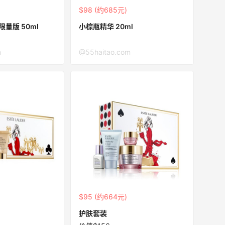
$98 (约685元)
量版 50ml
小棕瓶精华 20ml
m
@55haitao.com
$95 (约664元)
护肤套装