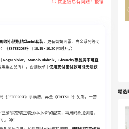
Belly Bandit
4%返利
42人获得返利
TIMEBEAM (US)
最高10%返利
5即赠小银瓶精华mini套装
，更有智妍面霜、白金系列等明
282人获得返利
码：
《ESTEE20SF》
|
10.18 - 10.20
限时开启
RFM Denim
|
Roger Vivier、Manolo Blahnik、Givenchy等品牌不可直
6%返利
玛珑等集团品牌），否则砍单 |
使用支付宝付款可能无法获
85人获得返利
精选
ESTEE20SF》享满赠，再叠《FREESHIP》免邮，一套
Evelom卸妆膏--卸妆膏中的“爱马仕”
身已是“买套装正装送中小样”的配置，再用码叠加满赠，
时机，冲！
4