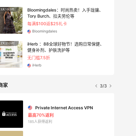
Bloomingdales：时尚热卖！入手珑骧、
3天10小时
2天22
Tory Burch、拉夫劳伦等
每满$100返$25礼卡
Bloomingdales
iHerb ：88全球好物节！选购日常保健、
3天22小时
10小时
健身补剂、护肤洗护等
无门槛7.5折
iHerb
商家
3/3
Private Internet Access VPN
最高70%返利
185人获得返利