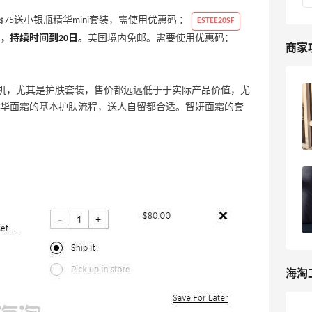
目前活动是满$75送小银瓶精华mini套装，需使用优惠码 ：
ESTEE20SF
启，持续时间到20日。
美国境内免邮。需要使用优惠码：
商家
，入手好时机，尤其是护肤套装，售价都远远低于于实际产品价值，尤
Saks Fifth Avenue APAC第五大道亚太
华面霜的基本护肤流程，送人自留都合适。智妍面霜的套
站海淘攻略教程 2022最新版
9
我爱写攻略
Saks第五大道海淘傲娇砍单？分享我的
Saks防砍单经验！
19
可爱到冒泡泡
海淘