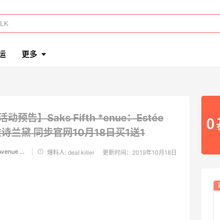
运
更多
活动预告】Saks Fifth *enue：Estée
 雅诗兰黛
同步官网10月18日买1送1
Saks Fifth Avenue APAC
|
爆料人: deal killer
更新时间：2019年10月18日