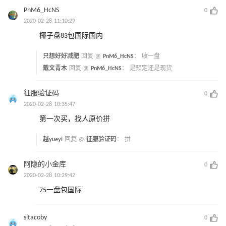
PnM6_HcNS
0
2020-02-28 11:10:29
椰子盘83包国际国内
只想好好减肥
回复 @
PnM6_HcNS
：
收一盘
戴文青木
回复 @
PnM6_HcNS
：
是预定还是现货
征服验证码
0
2020-02-28 10:35:47
第一次买，找人原价拼
越yueyi
回复 @
征服验证码
：
拼
阿隐的小金库
0
2020-02-28 10:29:42
75一盘包国际
sitacoby
0