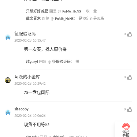
只想好好减肥
回复 @
PnM6_HcNS
：
收一盘
戴文青木
回复 @
PnM6_HcNS
：
是预定还是现货
征服验证码
0
2020-02-28 10:35:47
第一次买，找人原价拼
越yueyi
回复 @
征服验证码
：
拼
阿隐的小金库
0
2020-02-28 10:29:42
75一盘包国际
sitacoby
0
2020-02-28 10:06:28
现货不用等85
返利
客服