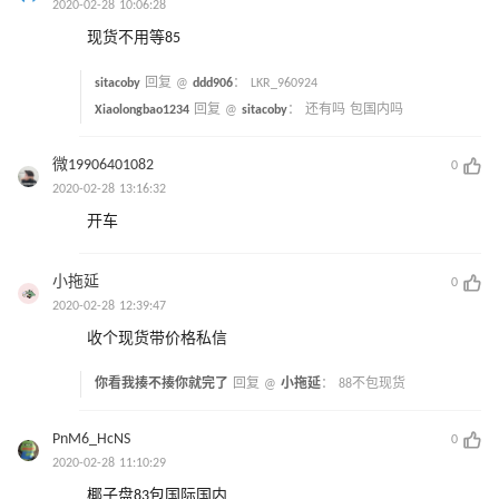
2020-02-28 10:06:28
现货不用等85
sitacoby
回复 @
ddd906
：
LKR_960924
Xiaolongbao1234
回复 @
sitacoby
：
还有吗 包国内吗
微19906401082
0
2020-02-28 13:16:32
开车
小拖延
0
2020-02-28 12:39:47
收个现货带价格私信
你看我揍不揍你就完了
回复 @
小拖延
：
88不包现货
PnM6_HcNS
0
2020-02-28 11:10:29
椰子盘83包国际国内