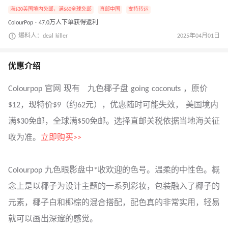
满$30美国境内免邮，满$60全球免邮
直邮中国
支持转运
ColourPop · 47.0万人下单获得返利
爆料人：deal killer
2025年04月01日
优惠介绍
Colourpop 官网 现有 九色椰子盘 going coconuts ，原价
$12，现特价$9（约62元），优惠随时可能失效， 美国境内
满$30免邮，全球满$50免邮。选择直邮关税依据当地海关征
收为准。
立即购买>>
Colourpop 九色眼影盘中*收欢迎的色号。温柔的中性色。概
念上是以椰子为设计主题的一系列彩妆，包装融入了椰子的
元素，椰子白和椰棕的混合搭配，配色真的非常实用，轻易
就可以画出深邃的感觉。