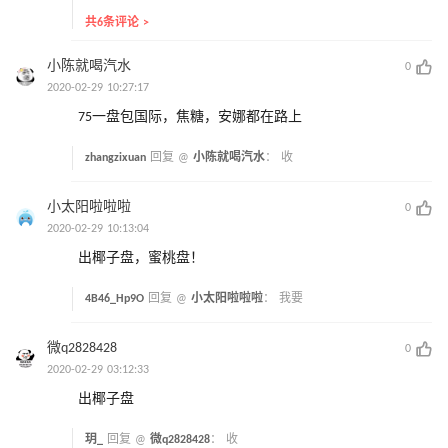
共6条评论 >
小陈就喝汽水
0
2020-02-29 10:27:17
75一盘包国际，焦糖，安娜都在路上
zhangzixuan
回复 @
小陈就喝汽水
：
收
小太阳啦啦啦
0
2020-02-29 10:13:04
出椰子盘，蜜桃盘！
4B46_Hp9O
回复 @
小太阳啦啦啦
：
我要
微q2828428
0
2020-02-29 03:12:33
出椰子盘
玥_
回复 @
微q2828428
：
收