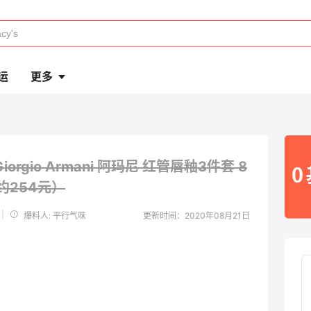
运
更多
orgio Armani 阿玛尼 红管唇釉3件套
8
（约254元）
|
爆料人: 平行气味
更新时间：2020年08月21日