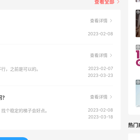
查看全部
Macy's：Lancome 兰蔻美妆大促低至5折
13天8小时
满赠三重好礼
查看详情
低门槛入手7件套
2023-02-08
Macy's
iHerb ：88全球好物节！选购日常保健、
2天17小时
健身补剂、护肤洗护等
查看详情
无门槛7.5折
2023-02-07
不行，之前是可以的。
iHerb
2023-03-23
Macy's：美妆精选10日闪促 低至5折+免
9天8小时
邮
查看详情
关注兰蔻、雅诗兰黛等 每日更新
问？
Macy's
2023-02-08
，找个稳定的梯子会好点。
2023-03-18
热门