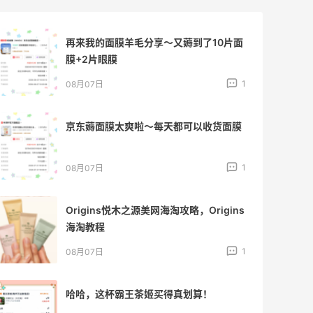
再来我的面膜羊毛分享～又薅到了10片面
膜+2片眼膜
1
08月07日
京东薅面膜太爽啦～每天都可以收货面膜
1
08月07日
Origins悦木之源美网海淘攻略，Origins
海淘教程
1
08月07日
哈哈，这杯霸王茶姬买得真划算！