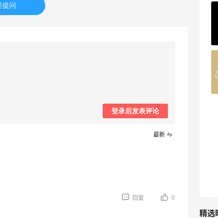
要提问
ERGO Baby
4%返利
62人获得返利
Belly Bandit
4%返利
42人获得返利
TIMEBEAM (US)
登录后发表评论
最高10%返利
285人获得返利
最新
RFM Denim
6%返利
86人获得返利
0
回复
精选