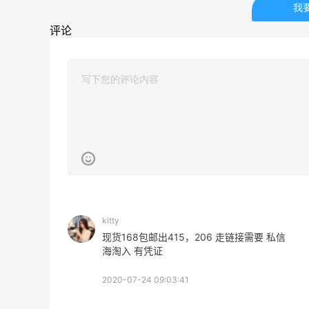
我
Mac Duggal
评论
最高2%返利
6042人成功下单
Biōkreativ
30%返利
54人获得返利
Eileen Fisher
最高2%返利
5139人获得返利
kitty
Matte Collection
现货168包邮出415，206 走链接需要 私信
最高3%返利
海淘入 有凭证
510人获得返利
2020-07-24 09:03:41