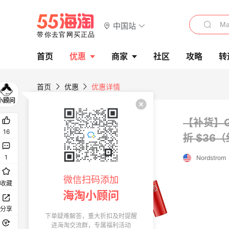
中国站
首页
优惠
商家
社区
攻略
转
首页
优惠
优惠详情
【补货】Gi
16
折 $36
1
Nordstrom
微信扫码添加
收藏
海淘小顾问
分享
下单疑难解答，重大折扣及时提醒
进海淘交流群，专属福利活动