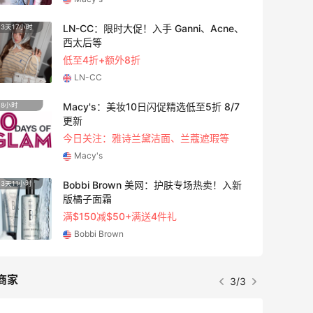
LN-CC：限时大促！入手 Ganni、Acne、
3天17小时
2天5小
西太后等
低至4折+额外8折
LN-CC
Macy's：美妆10日闪促精选低至5折 8/7
8小时
5天5小
更新
今日关注：雅诗兰黛洁面、兰蔻遮瑕等
Macy's
Bobbi Brown 美网：护肤专场热卖！入新
3天11小时
2天5小
版橘子面霜
满$150减$50+满送4件礼
Bobbi Brown
商家
3/3