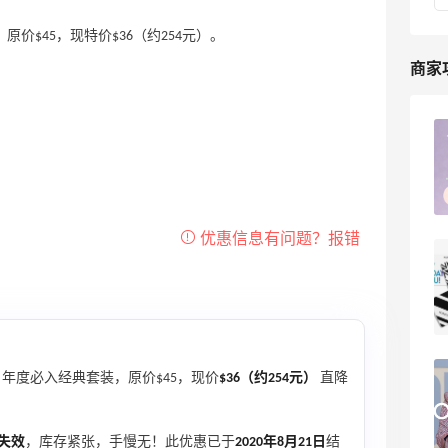
釉3件套，原价$45，现特价$36（约254元）。
商家
海淘砍单血泪史！这些坑我替你们踩过了
7
淇淇77
Nordstrom官网2025黑五海淘折扣预
测！Nordstrom官网黑五海淘经验
4
浪里一条鱼
Nordstrom美国官网2026最新海淘攻
年度必入经典套装，原价$45，现价
$36（约254元）
直降
略，Nordstrom（诺德斯特龙）官网海淘
教程
2
我爱写攻略
失效
，库存紧张，手慢无！此优惠已于
2020年8月21日
结