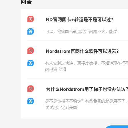
问答
、
Bloomingdales：时尚热卖！入手珑骧、
2天5小时
Tory Burch、拉夫劳伦等
问
ND官网国卡+转运是不是可以过？
每满$100返$25礼卡
答
可以，他家国卡转运地址问题不大，能过
Bloomingdales
Columbia Sportswear：夏季大促！哥伦
5天5小时
比亚运动热卖
问
Nordstrom官网什么软件可以进去？
低至6折
答
有人安利过快连，直接度娘搜，不知道现在行
Columbia Sportswear
闪电猫 丝滑
Bloomingdales：美妆大促！入手 Dior、
2天5小时
Prada、TF 等
问
满$200享8.5折优惠+部分送好礼
为什么Nordstrom用了梯子也没办法访
Bloomingdales
答
是不是你梯子不稳定？有些免费的就是用不了
试试地址定到美国