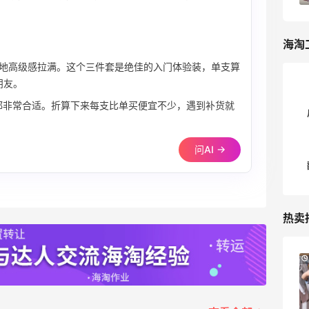
海淘
地高级感拉满。这个三件套是绝佳的入门体验装，单支算
朋友。
都非常合适。折算下来每支比单买便宜不少，遇到补货就
问AI →
热卖
Mytheresa：折扣区时尚上新热卖 关注
9天23小时
TOTEME、ZIMMERMAN 等
享额外9折
Mytheresa