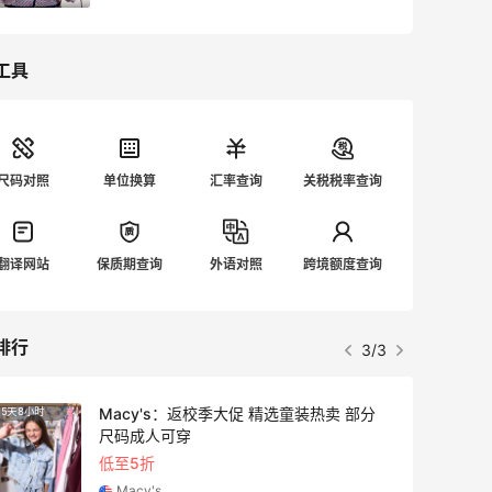
工具
尺码对照
单位换算
汇率查询
关税税率查询
翻译网站
保质期查询
外语对照
跨境额度查询
排行
3/3
Macy's：返校季大促 精选童装热卖 部分
5天8小时
3天11
尺码成人可穿
低至5折
Macy's