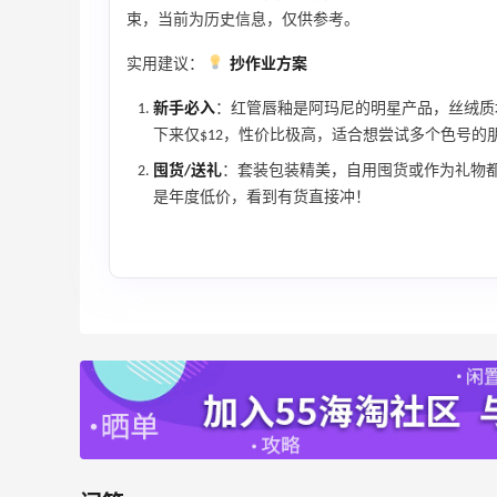
束，当前为历史信息，仅供参考。
实用建议：
抄作业方案
新手必入
：红管唇釉是阿玛尼的明星产品，丝绒质
下来仅$12，性价比极高，适合想尝试多个色号的
囤货/送礼
：套装包装精美，自用囤货或作为礼物
是年度低价，看到有货直接冲！
【55专享】Bobbi Brown 美网：美妆礼
3天11小时
遇！满$150立省$50
满赠正装橘子眼霜+精华唇蜜等好礼
Bobbi Brown