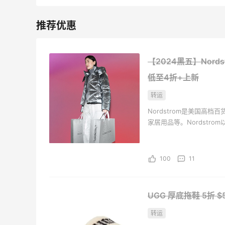
亮亮的发夹再买两个！走了55有额外的返
利到账！
【2024黑五】Nords
1
1
08月07日
低至4折+上新
贴秋膘啦，今天吃冰煮羊
转运
Nordstrom是美国高
2
1
08月07日
家居用品等。Nordstr
有家庭成员的服装而闻名
为了这家烧烤，我必然还要再去新疆
100
11
3
1
08月07日
UGG 厚底拖鞋
5折 
又去皮爷喝下午茶了，香蕉布朗尼超好吃
转运
呀