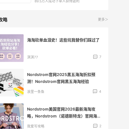
89.5万人成功下单人获得返利
攻略
更多＞
海淘砍单血泪史！这些坑我替你们踩过了
7
淇淇77
Nordstrom官网2025黑五海淘折扣预
测！Nordstrom官网黑五海淘经验
4
浪里一条鱼
Nordstrom美国官网2026最新海淘攻
略，Nordstrom（诺德斯特龙）官网海淘
教程
2
我爱写攻略