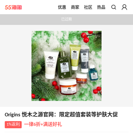
优惠
商家
社区
热品
带你去官网买正品
已过期
Origins 悦木之源官网：限定超值套装等护肤大促
1%返利
一律6折+满送好礼