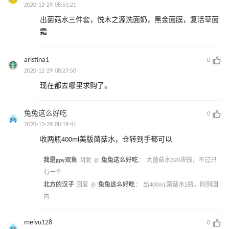
2020-12-29 08:51:21
出菌菇水三件套，悦木之源洗面奶，黑金面膜，复活草面
霜
aristina1
0
2020-12-29 08:27:50
现在都去哪里求购了。
兔兔这么好吃
0
2020-12-29 08:19:41
收两瓶400ml美版菌菇水，仓转到手都可以
我是gpy双鱼
回复 @
兔兔这么好吃
：
大菌菇水320块钱，不过只
有一个
北方的汉子
回复 @
兔兔这么好吃
：
出400mL菌菇水2瓶，刚到国
内
meiyu128
0