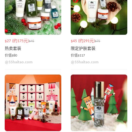
$27 (约175元)
$45 (约291元)
$45
$75
热卖套装
限定护肤套装
价值$80
价值$117
@55haitao.com
@55haitao.com