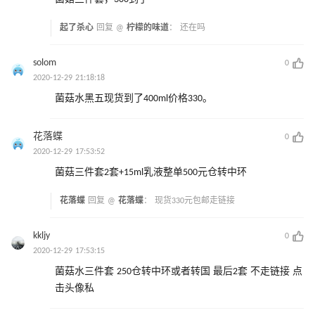
起了杀心
回复 @
柠檬的味道
：
还在吗
solom
0
2020-12-29 21:18:18
菌菇水黑五现货到了400ml价格330。
花落蝶
0
2020-12-29 17:53:52
菌菇三件套2套+15ml乳液整单500元仓转中环
花落蝶
回复 @
花落蝶
：
现货330元包邮走链接
kkljy
0
2020-12-29 17:53:15
菌菇水三件套 250仓转中环或者转国 最后2套 不走链接 点
击头像私