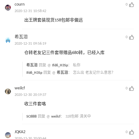
courn
0
2020-12-31 10:58:42
出王牌套装现货158包邮非偏远
希瓦泪
0
2020-12-31 09:56:19
仓转老友记三件套带赠品680转，已经入库
希瓦泪
回复 @
Ifd6_H3Sp
：
私你
Ifd6_H3Sp
回复 @
希瓦泪
：
怎么出 老友记什么意思？
weilcf
0
2020-12-30 20:19:37
收三件套咯
SCI888
回复 @
weilcf
：
328包邮 清关中
JQKA2
0
2020-12-30 20:00:44