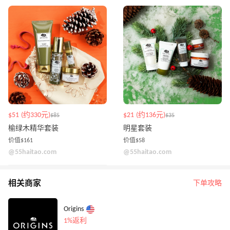
$51 (约330元)
$21 (约136元)
$85
$35
榆绿木精华套装
明星套装
价值$161
价值$58
@55haitao.com
@55haitao.com
相关商家
下单攻略
Origins
1%返利