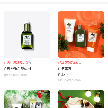
$456 (约2952元)
$7.2 (约47元)
$76
$12
面部舒缓精华50ml
清洁套装
@55haitao.com
价值$20
@55haitao.com