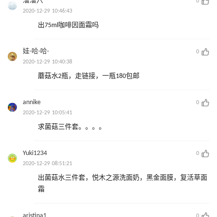
溜溜六
0
2020-12-29 10:46:43
出75ml咖啡因面霜吗
娃-哈-哈-
0
2020-12-29 10:40:38
蘑菇水2瓶，走链接，一瓶180包邮
annike
0
2020-12-29 10:05:41
求菌菇三件套。。。。
Yuki1234
0
2020-12-29 08:51:21
出菌菇水三件套，悦木之源洗面奶，黑金面膜，复活草面
霜
aristina1
0