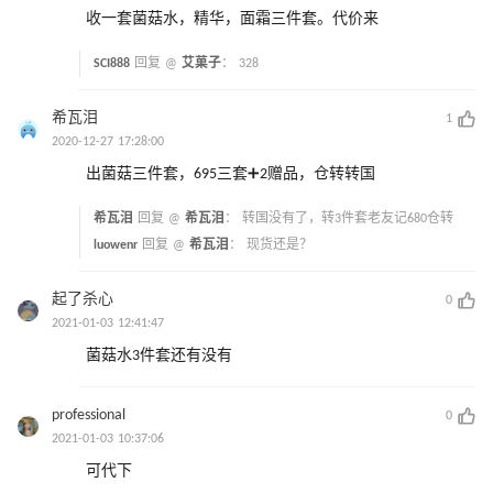
收一套菌菇水，精华，面霜三件套。代价来
SCI888
回复 @
艾菓子
：
328
希瓦泪
1
2020-12-27 17:28:00
出菌菇三件套，695三套➕2赠品，仓转转国
希瓦泪
回复 @
希瓦泪
：
转国没有了，转3件套老友记680仓转
luowenr
回复 @
希瓦泪
：
现货还是？
起了杀心
0
2021-01-03 12:41:47
菌菇水3件套还有没有
professional
0
2021-01-03 10:37:06
可代下