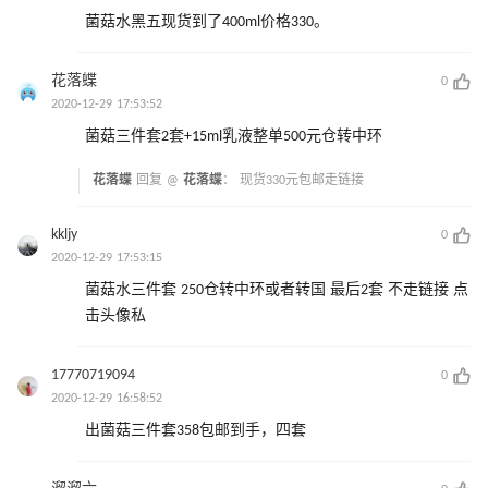
菌菇水黑五现货到了400ml价格330。
花落蝶
0
2020-12-29 17:53:52
菌菇三件套2套+15ml乳液整单500元仓转中环
花落蝶
回复 @
花落蝶
：
现货330元包邮走链接
kkljy
0
2020-12-29 17:53:15
菌菇水三件套 250仓转中环或者转国 最后2套 不走链接 点
击头像私
17770719094
0
2020-12-29 16:58:52
出菌菇三件套358包邮到手，四套