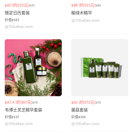
$42 (约272元)
$48 (约311元)
$70
$80
限定日历套装
榆绿木精华
价值$163
@55haitao.com
@55haitao.com
$47.4 (约307元)
$42 (约272元)
$79
$70
韦博士灵芝精华套装
菌菇套装
价值$137
价值$104
@55haitao.com
@55haitao.com