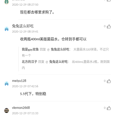
2020-12-29 08:27:50
现在都去哪里求购了。
兔兔这么好吃
0
2020-12-29 08:19:41
收两瓶400ml美版菌菇水，仓转到手都可以
我是gpy双鱼
回复 @
兔兔这么好吃
：
大菌菇水320块钱，不过只
有一个
北方的汉子
回复 @
兔兔这么好吃
：
出400mL菌菇水2瓶，刚到国
内
meiyu128
0
2020-12-29 07:42:56
5.5代下，特别稳
vlemon2668
0
2020-12-29 07:11:33