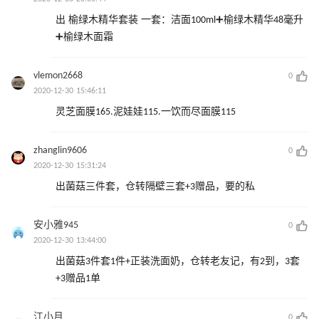
出 榆绿木精华套装 一套：洁面100ml➕榆绿木精华48毫升
➕榆绿木面霜
vlemon2668
0
2020-12-30 15:46:11
灵芝面膜165.泥娃娃115.一饮而尽面膜115
zhanglin9606
0
2020-12-30 15:31:24
出菌菇三件套，仓转隔壁三套+3赠品，要的私
安小雅945
0
2020-12-30 13:44:00
出菌菇3件套1件+正装洗面奶，仓转老友记，有2到，3套
+3赠品1单
江小月
0