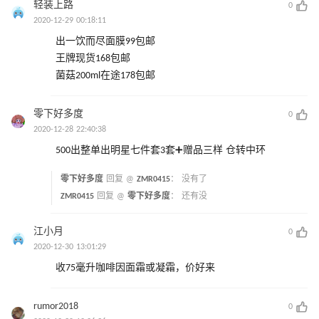
轻装上路
0
2020-12-29 00:18:11
出一饮而尽面膜99包邮
王牌现货168包邮
菌菇200ml在途178包邮
零下好多度
0
2020-12-28 22:40:38
500出整单出明星七件套3套➕赠品三样 仓转中环
零下好多度
回复 @
ZMR0415
：
没有了
ZMR0415
回复 @
零下好多度
：
还有没
江小月
0
2020-12-30 13:01:29
收75毫升咖啡因面霜或凝霜，价好来
rumor2018
0