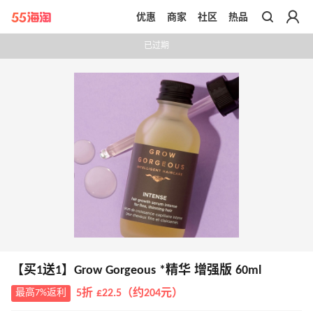
优惠
商家
社区
热品
带你去官网买正品
已过期
【买1送1】Grow Gorgeous *精华 增强版 60ml
最高7%返利
5折 £22.5（约204元）