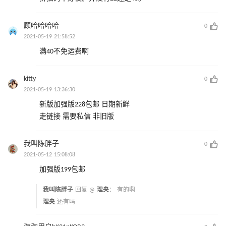
顾哈哈哈哈
0
2021-05-19 21:58:52
满40不免运费啊
kitty
0
2021-05-19 13:36:30
新版加强版228包邮 日期新鲜
走链接 需要私信 非旧版
我叫陈胖子
0
2021-05-12 15:08:08
加强版199包邮
我叫陈胖子
回复 @
理央
：
有的啊
理央
还有吗