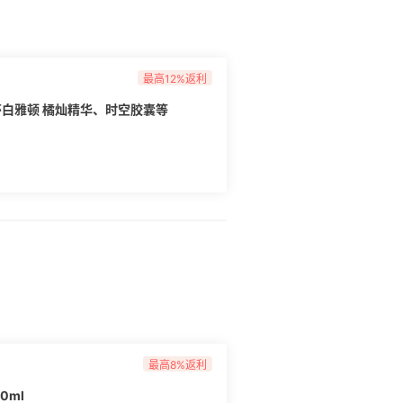
最高12%返利
 伊丽莎白雅顿 橘灿精华、时空胶囊等
最高8%返利
30ml