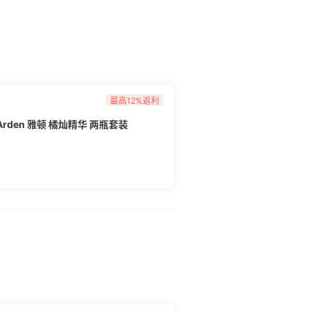
最高12%返利
 Arden 雅顿 橘灿精华 两瓶套装