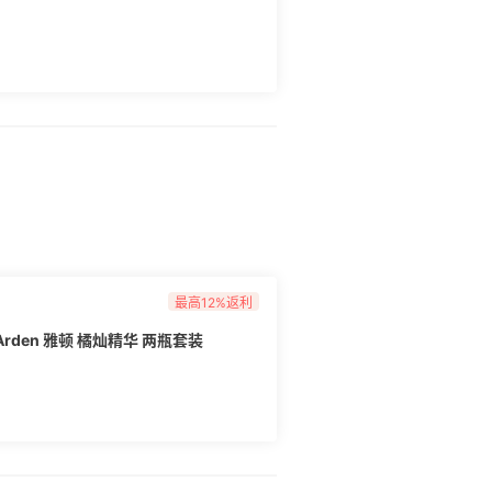
最高12%返利
 Arden 雅顿 橘灿精华 两瓶套装