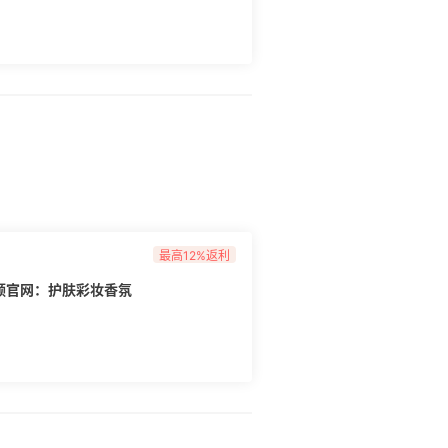
最高12%返利
n 雅顿官网：护肤彩妆香氛