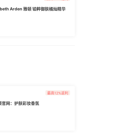
beth Arden 雅顿 铂粹御肤橘灿精华
最高12%返利
n 雅顿官网：护肤彩妆香氛