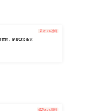
最高12%返利
n 雅顿官网：护肤彩妆香氛
最高3.2%返利