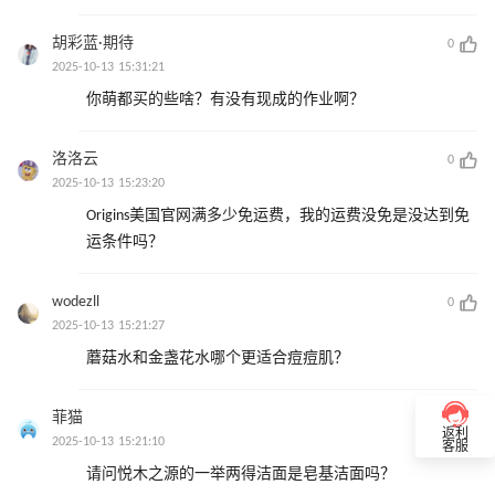
胡彩蓝·期待
0
2025-10-13 15:31:21
你萌都买的些啥？有没有现成的作业啊？
洛洛云
0
2025-10-13 15:23:20
Origins美国官网满多少免运费，我的运费没免是没达到免
运条件吗？
wodezll
0
2025-10-13 15:21:27
蘑菇水和金盏花水哪个更适合痘痘肌？
菲猫
0
返利
2025-10-13 15:21:10
客服
请问悦木之源的一举两得洁面是皂基洁面吗？