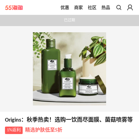
优惠
商家
社区
热品
带你去官网买正品
已过期
Origins：秋季热卖！选购一饮而尽面膜、菌菇喷雾等
1%返利
精选护肤低至5折