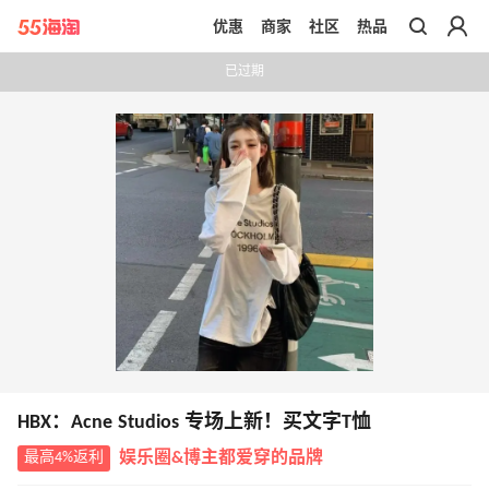
优惠
商家
社区
热品
带你去官网买正品
已过期
HBX：Acne Studios 专场上新！买文字T恤
最高4%返利
娱乐圈&博主都爱穿的品牌