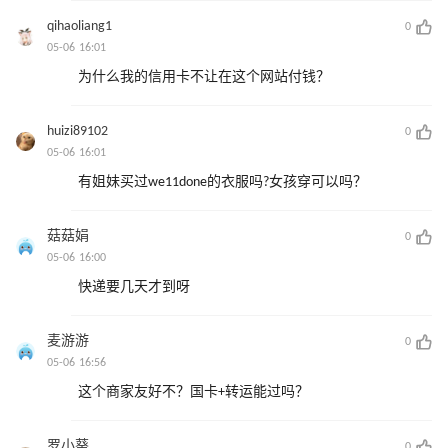
qihaoliang1
0
05-06 16:01
为什么我的信用卡不让在这个网站付钱？
huizi89102
0
05-06 16:01
有姐妹买过we11done的衣服吗?女孩穿可以吗？
菇菇娟
0
05-06 16:00
快递要几天才到呀
麦游游
0
05-06 16:56
这个商家友好不？国卡+转运能过吗？
罗小葵
0