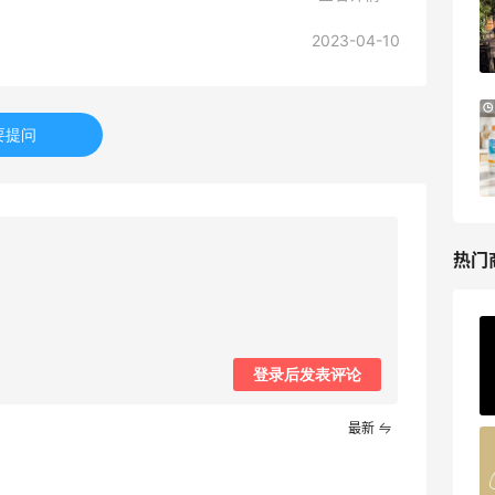
Tory Burch、拉夫劳伦等
每满$100返$25礼卡
2023-04-10
Bloomingdales
Bloomingdales：美妆大促！入手 Dior、
3天9小时
Prada、TF 等
要提问
满$200享8.5折优惠+部分送好礼
Bloomingdales
热门
ERGO Baby
4%返利
登录后发表评论
62人获得返利
最新
Belly Bandit
4%返利