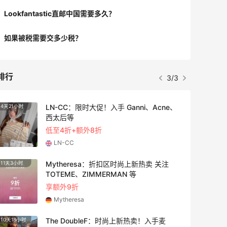
Lookfantastic直邮中国需要多久？
如果被税需要交多少税？
排行
3/3
LN-CC：限时大促！入手 Ganni、Acne、
4天21小时
3天21
西太后等
低至4折+额外8折
LN-CC
Mytheresa：折扣区时尚上新热卖 关注
11天3小时
4天15
TOTEME、ZIMMERMAN 等
享额外9折
Mytheresa
The DoubleF：时尚上新热卖！入手麦
10天18小时
2天21