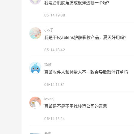
我混合肌肤角质成很薄选哪一个呀?
54人获得返利
05-14 19:08
Eileen Fisher
最高2%返利
小5子
5134人获得返利
我是干皮Zelens护肤彩妆产品，夏天好用吗?
Matte Collection
05-14 18:42
最高3%返利
510人获得返利
扬澈
直邮收件人和付款人不一致会导致取消订单吗
05-14 15:31
lovehj
开奖｜社区7月常规主题活动名单公布
直邮是不是不用找转运公司的意思
05-14 15:24
1
1
08月06日
糸屯