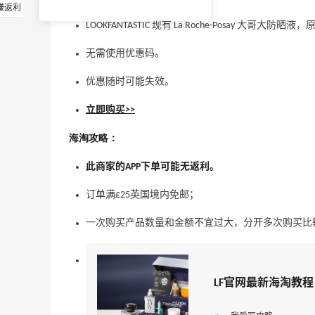
赚返利
LOOKFANTASTIC 现有 La Roche-Posay 大哥大防晒
无需使用优惠码。
优惠随时可能失效。
立即购买>>
海淘攻略：
此商家的APP下单可能无返利。
订单满£25英国境内免邮；
一次购买产品数量和金额不宜过大，分开多次购买比
LF官网最新海淘教程，