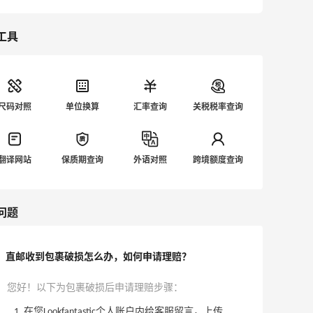
工具
尺码对照
单位换算
汇率查询
关税税率查询
翻译网站
保质期查询
外语对照
跨境额度查询
问题
直邮收到包裹破损怎么办，如何申请理赔？
您好！以下为包裹破损后申请理赔步骤：
在您Lookfantastic个人账户内给客服留言，上传