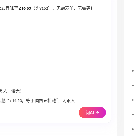
22直降至
£16.50
（约¥152），无需凑单、无需码！
囤货党手慢无！
瓶低至£16.50，等于国内专柜6折，闭眼入！
问AI →