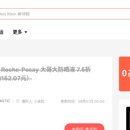
运
更多
a Roche-Posay 大哥大防晒液
7.5折
约152.07元）
ASTIC
|
爆料人: 小米粒
更新时间：06月01日 00:00
去购买 拿返利