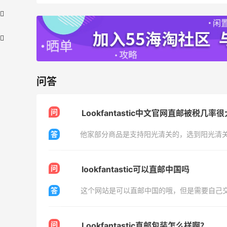
问答
、
adidas HK：精选正价产品促销！入球
3天21小时
问
Lookfantastic中文官网直邮被税几率
衣、金属银跆拳道鞋等
2件8折 叠加满HK$1800-100
答
adidas HK
【55专享】Bobbi Brown 美网：美妆礼
4天15小时
问
lookfantastic可以直邮中国吗
遇！满$150立省$50
满赠正装橘子眼霜+精华唇蜜等好礼
答
这个网站是可以直邮中国的哦，但是需要自己
Bobbi Brown
Diesel Europe：折扣区上新热卖！入手包
2天21小时
问
Lookfantastic直邮包装怎么样啊？