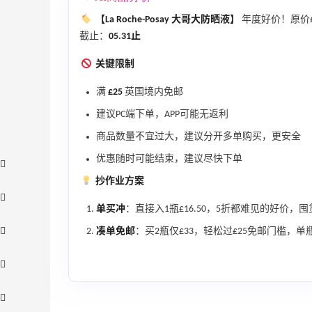
【La Roche-Posay 大哥大防晒液】
年度好价！原价£
截止：
05.31止
关键限制
满
£25
英国境内免邮
建议PC端下单，APP可能无返利
商品数量不宜过大，建议分开多单购买，更安全
优惠随时可能结束，建议尽快下单
抄作业方案
单买冲
：直接入1瓶£16.50，5折都难见的好价，
凑单免邮
：买2瓶仅£33，轻松过£25免邮门槛，单