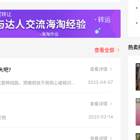
热卖
查看全部
9小时
Sandro us：限时闪促！法式美衣精选
查看详情
很大吧？
低至2折 千鸟格连衣裙$95
2023-04-07
他家部分商品是支持阳光清关的，选到阳光清关那种线路，预缴税就不用担心被税问题，如果是选到非阳光的，**看运气。
Sandro us
【55专享】Base Blu：时尚上新热卖 关注
3天21小时
查看详情
PRADA、LOEWE、加拿大鹅等
享9折优惠
2023-02-14
交税
Base Blu
Bloomingdales：时尚热卖！入手珑骧、
3天9小时
查看详情