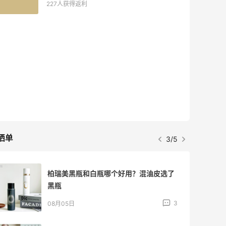
227人获得返利
晒单
3/5
柏瑞美黑瓶和白瓶哪个好用？混油皮选了
黑瓶
3
08月05日