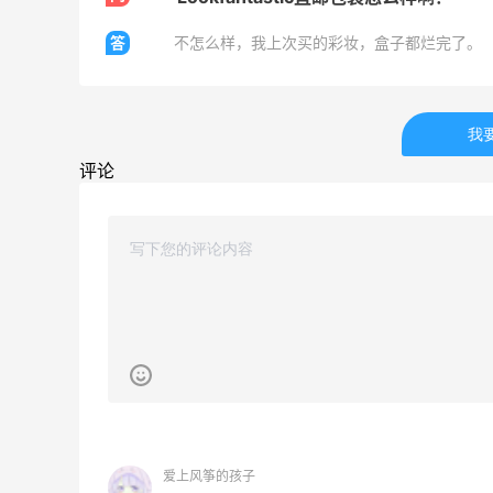
袋、服饰、鞋履等
低至5折
答
不怎么样，我上次买的彩妆，盒子都烂完了。
Diesel Europe
9小时
Maje US：限时闪促！入手明星同款服饰
我
精选低至2折
评论
Maje US
Mac Duggal
最高2%返利
6011人成功下单
Biōkreativ
爱上风筝的孩子
30%返利