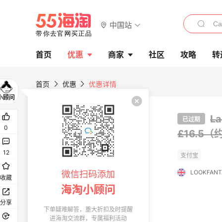
中国站
首页
优惠
商家
社区
攻略
转
首页
优惠
优惠详情
L
已过期
0
£16.5（
12
LOOKFANT
微信扫码添加
收藏
海淘小顾问
分享
下单疑难解答，重大折扣及时提醒
进海淘交流群，专属福利活动