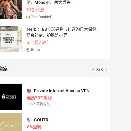
昆、Moncler、西太后等
7.5折优惠
The DoubleF
iHerb ：88全球好物节！选购日常保健、
3天21小时
9小时
健身补剂、护肤洗护等
无门槛7.5折
iHerb
商家
3/3
Private Internet Access VPN
最高70%返利
185人获得返利
COUTR
6%返利