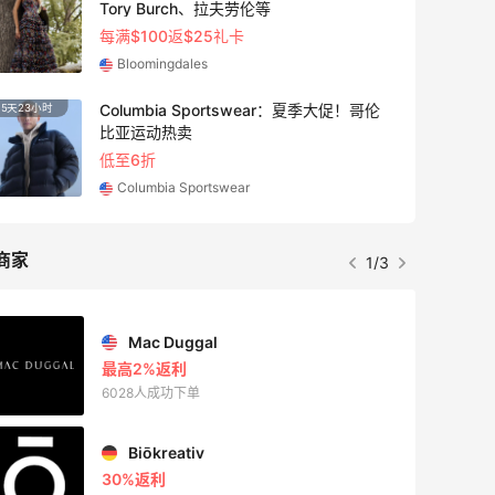
Tory Burch、拉夫劳伦等
每满$100返$25礼卡
Bloomingdales
Columbia Sportswear：夏季大促！哥伦
5天23小时
比亚运动热卖
低至6折
Columbia Sportswear
商家
1/3
Mac Duggal
最高2%返利
6028人成功下单
Biōkreativ
30%返利