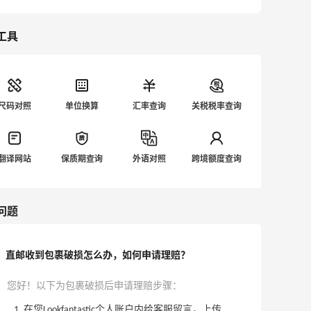
工具
尺码对照
单位换算
汇率查询
关税税率查询
翻译网站
保质期查询
外语对照
跨境额度查询
问题
直邮收到包裹破损怎么办，如何申请理赔？
您好！以下为包裹破损后申请理赔步骤：
在您Lookfantastic个人账户内给客服留言，上传