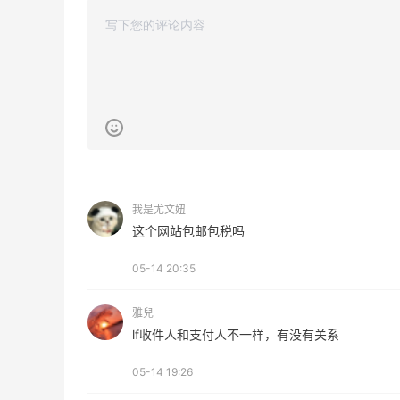
42人获得返利
TIMEBEAM (US)
最高10%返利
282人获得返利
RFM Denim
6%返利
85人获得返利
我是尤文妞
这个网站包邮包税吗
05-14 20:35
Bobbi Brown美网2026黑五海淘活动什
雅兒
么时候开始？
lf收件人和支付人不一样，有没有关系
1
3
08月06日
05-14 19:26