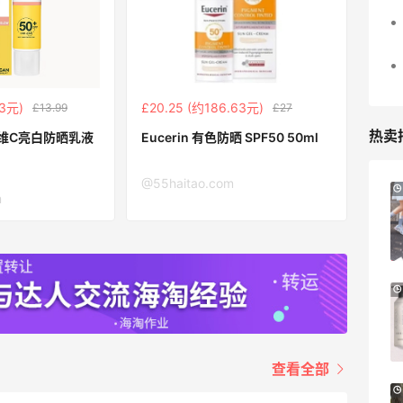
13元)
£20.25 (约186.63元)
£13.99
£27
热卖
尼尔维C亮白防晒乳液
Eucerin 有色防晒 SPF50 50ml
@55haitao.com
iHerb ：88全球好物节！选购日常保健、
3天11小时
m
健身补剂、护肤洗护等
无门槛7.5折
iHerb
Patagonia：巴塔美官夏季大促 运动服饰
24天11小时
精选低至6折
明日开抢
Patagonia
查看全部
预售！Harrods 2026 高端美妆圣诞日历
23天18小时