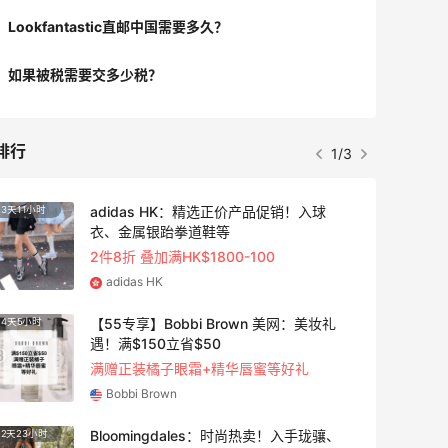
Lookfantastic直邮中国需要多久？
如果被税需要交多少税？
排行
1/3
adidas HK：精选正价产品促销！入球
3天11小时
衣、金属银跆拳道鞋等
2件8折 叠加满HK$1800-100
adidas HK
【55专享】Bobbi Brown 美网：美妆礼
4天5小时
遇！满$150立省$50
满赠正装橘子眼霜+精华唇蜜等好礼
Bobbi Brown
Bloomingdales：时尚热卖！入手珑骧、
2天23小时