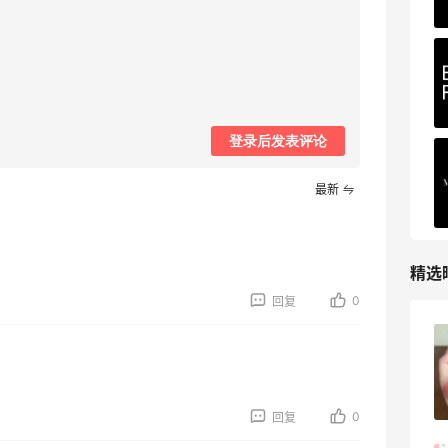
227人获得返利
登录后发表评论
最新
精选
0
回复
FWRD黑五2026海淘奢侈品折扣力度大
吗？
3
08月05日
0
回复