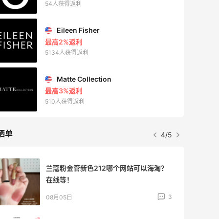
54人获得返利
Eileen Fisher
最高2%返利
5134人获得返利
Matte Collection
最高3%返利
510人获得返利
晒单
4/5
兰蔻粉金管新色212哪个网站可以海淘？
在线等！
3
08月05日