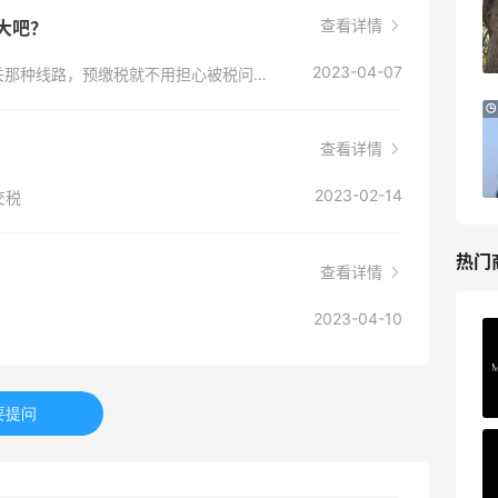
礼盒
查看详情
很大吧？
HK$2500（约2158.25元）
Harrods APAC
2023-04-07
他家部分商品是支持阳光清关的，选到阳光清关那种线路，预缴税就不用担心被税问题，如果是选到非阳光的，**看运气。
Macy's：Lancome 兰蔻夏季满赠三重好
14天2小时
礼
查看详情
低门槛入手7件套
Macy's
2023-02-14
交税
热门
查看详情
2023-04-10
Private Internet Access VPN
最高70%返利
185人获得返利
要提问
COUTR
6%返利