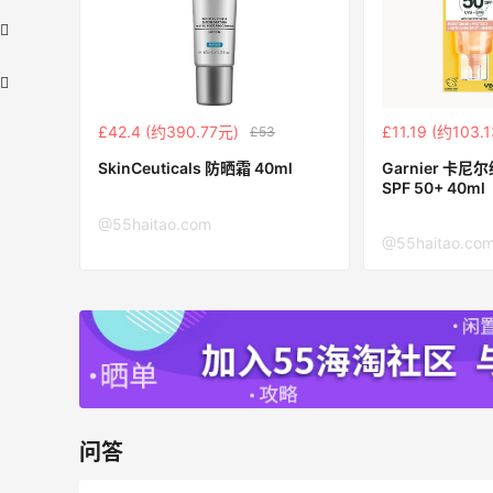
£42.4 (约390.77元)
£11.19 (约103.
£53
SkinCeuticals 防晒霜 40ml
Garnier 卡
SPF 50+ 40ml
@55haitao.com
Bloomingdales：美妆大促！入手 Dior、
2天23小时
@55haitao.co
Prada、TF 等
满$200享8.5折优惠+部分送好礼
Bloomingdales
【55专享】Base Blu：时尚上新热卖 关注
3天11小时
PRADA、LOEWE、加拿大鹅等
享9折优惠
Base Blu
问答
LN-CC：限时大促！入手 Ganni、Acne、
4天11小时