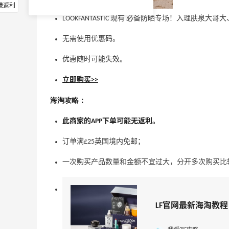
赚返利
LOOKFANTASTIC 现有 必备防晒专场！入理肤泉大哥大、
无需使用优惠码。
优惠随时可能失效。
立即购买>>
海淘攻略：
此商家的APP下单可能无返利。
订单满£25英国境内免邮；
一次购买产品数量和金额不宜过大，分开多次购买比
LF官网最新海淘教程，