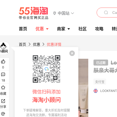
中国站
首页
优惠
商家
社区
攻略
转
首页
优惠
优惠详情
L
已过期
0
肤泉大哥大
18
LOOKFANT
微信扫码添加
收藏
海淘小顾问
分享
下单疑难解答，重大折扣及时提醒
进海淘交流群，专属福利活动