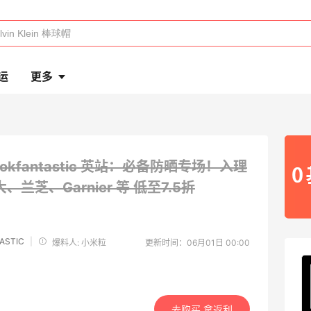
运
更多
ookfantastic 英站：必备防晒专场！入理
、兰芝、Garnier 等
低至7.5折
ASTIC
|
爆料人: 小米粒
更新时间：06月01日 00:00
去购买 拿返利