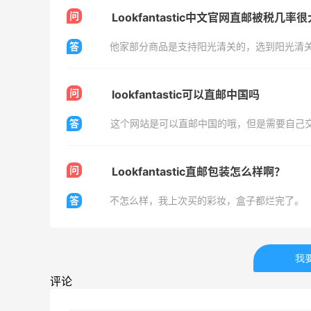
西太后等
问
Lookfantastic中文官网直邮被税几率
低至4折+额外8折
LN-CC
答
Mytheresa：折扣区时尚上新热卖 关注
10天17小时
TOTEME、ZIMMERMAN 等
问
lookfantastic可以直邮中国吗
享额外9折
Mytheresa
答
这个网站是可以直邮中国的哦，但是需要自己
问
Lookfantastic直邮包装怎么样啊？
答
不怎么样，我上次买的彩妆，盒子都烂完了。
ERGO Baby
4%返利
62人获得返利
我
评论
Belly Bandit
4%返利