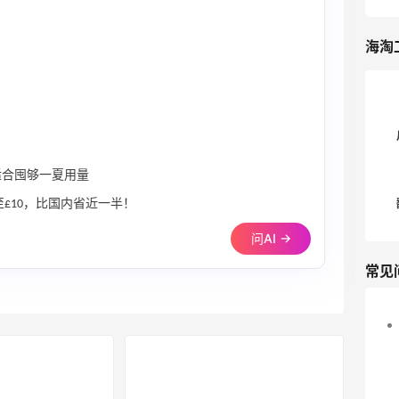
海淘
适合囤够一夏用量
£10，比国内省近一半！
问AI →
常见