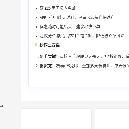
满
£25
英国境内免邮
APP下单可能无返利，建议PC端操作保返利
优惠随时可能结束，建议尽快下单
建议分单购买，控制单笔金额，降低被砍单风险
抄作业方案
新手尝鲜
：直接入手理肤泉大哥大，7.5折锁价，
囤货党
：凑满£25免邮，叠加多支装防晒，单支低至