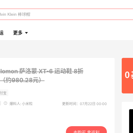
运
更多
alomon 萨洛蒙 XT-6 运动鞋
8折
0（约980.28元）
|
爆料人: 小米粒
更新时间：07月22日 00:00
去购买 拿返利