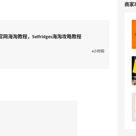
商家
Selfridges英国官网海淘攻略，
Selfridges海淘教程
s英国官网海淘教程，Selfridges海淘攻略教程
2
我爱写攻略
4小时前
Selfridges官网2025黑五海淘大促打几
折？Selfridges黑五海淘攻略
2
浪里一条鱼
找寻selfridegs包裹之旅！历时10天终于
找到了
pink1990
18