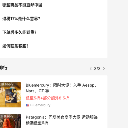
哪些商品不能直邮中国
退税17%是什么意思？
下单后多久能到货？
如何联系客服？
排行
1/3
【55专享】Bobbi Brown 美网：美妆礼
4天2小时
遇！满$150立省$50
满赠正装橘子眼霜+精华唇蜜等好礼
Bobbi Brown
Bloomingdales：时尚热卖！入手珑骧、
2天20小时
Tory Burch、拉夫劳伦等