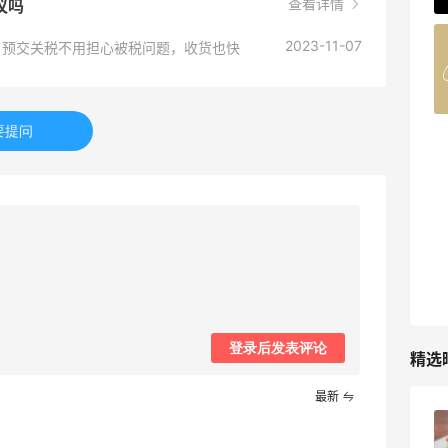
查看详情
建议吗
2023-11-07
不大，预交关税不用担心被税问题，收货也快
COUTR
6%返利
227人获得返利
要提问
登录后发表评论
精选
最新
碳水快乐｜童年回忆李先生牛肉面🍜