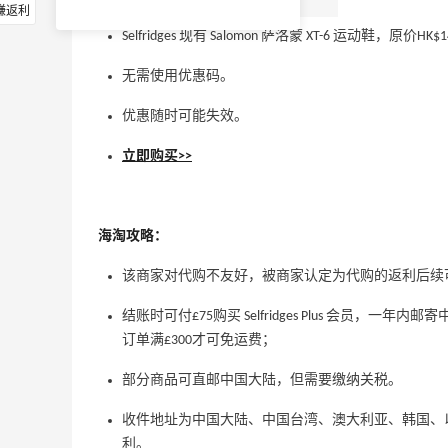
赚返利
Selfridges 现有 Salomon 萨洛蒙 XT-6 运动鞋，原价HK
无需使用优惠码。
优惠随时可能失效。
立即购买>>
海淘攻略：
该商家对代购不友好，被商家认定为代购的返利后续
结账时可付£75购买 Selfridges Plus 会员，
订单满£300才可免运费；
部分商品可直邮中国大陆，但需要缴纳关税。
收件地址为中国大陆、中国台湾、澳大利亚、韩国、
利。