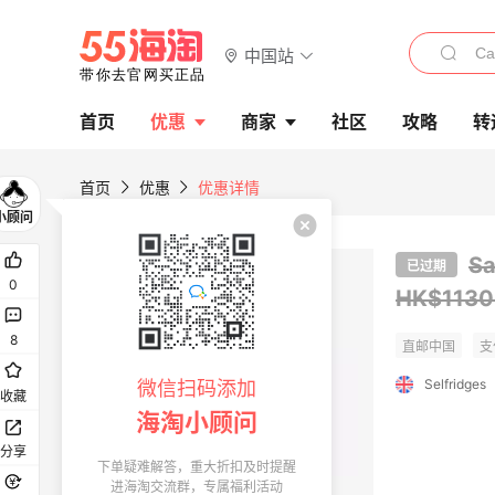
中国站
首页
优惠
商家
社区
攻略
转
首页
优惠
优惠详情
S
已过期
0
HK$113
8
Selfridges
微信扫码添加
收藏
海淘小顾问
分享
下单疑难解答，重大折扣及时提醒
进海淘交流群，专属福利活动