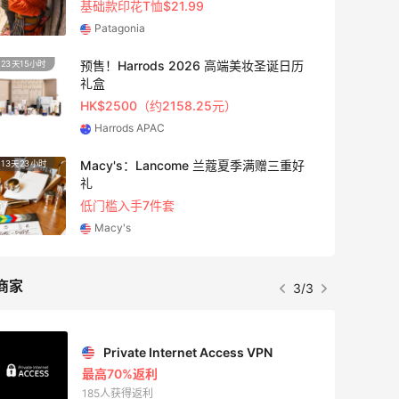
每满$100返$25礼卡
Bloomingdales
iHerb ：88全球好物节！选购日常保健、
3天8小时
健身补剂、护肤洗护等
无门槛7.5折
iHerb
Columbia Sportswear：夏季大促！哥伦
5天20小时
比亚运动热卖
低至6折
Columbia Sportswear
商家
1/3
Mac Duggal
最高2%返利
6028人成功下单