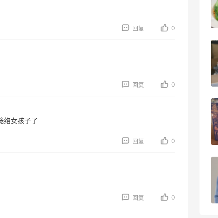
3
08月06日
0
回复
户外运动防-晒｜蜜丝婷开挂摇摇乐实测
🏃
3
08月06日
0
回复
Evelom卸妆膏--卸妆膏中的“爱马仕”
笼络女孩子了
4
08月05日
0
回复
FWRD黑五2026海淘奢侈品折扣力度大
吗？
3
08月05日
0
回复