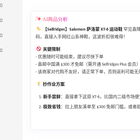
AI商品分析
【Selfridges】Salomon 萨洛蒙 XT-6 运动鞋
罕见直降！
码，直接入手网红山系神鞋，这波折扣很难得！
关键限制
· 优惠随时可能结束，建议尽快下单
· 直邮中国满 $300 才免邮（需开通 Selfridges Plus 会员
· 该商家对代购不友好，请正常下单，否则返利可能无
抄作业方案
Bloomingdales：美妆大促！入手 Dior、
2天20小时
新手尝鲜
：直接拿下这双 XT-6，比国内二级市场
Prada、TF 等
满$200享8.5折优惠+部分送好礼
极致省钱
：拉上朋友凑单至 $300 免邮门槛，或者趁此机
Bloomingdales
【55专享】Base Blu：时尚上新热卖 关注
3天8小时
PRADA、LOEWE、加拿大鹅等