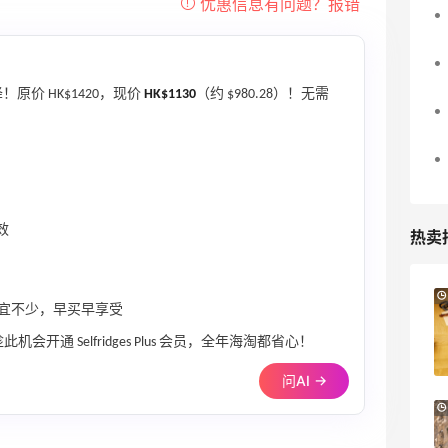
原价 HK$1420，现价
HK$1130
（约 $980.28）！无需
）
效
热卖
Bluemercury：限时大促！入手 Aesop、
2天20小时
便宜不少，早买早享受
Nars、CT 等
低至5折+部分额外8.5折
会开通 Selfridges Plus 会员，全年海淘都省心！
Bluemercury
问AI →
Patagonia：巴塔美官夏季大促 运动服饰
24天8小时
精选低至6折