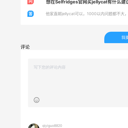
问
想在Selfridges官网买jellycat有什么
答
他家直邮jellycat可以，1000以内问题都
Belly Bandit
4%返利
42人获得返利
我
TIMEBEAM (US)
评论
最高10%返利
282人获得返利
RFM Denim
6%返利
85人获得返利
薅到了！！星巴克焦糖玛奇朵0.01元拿下
qiyiguo8820