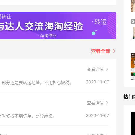
基础款印花T恤$21.99
Patagonia
预售！Harrods 2026 高端美妆圣诞日历
23天15小时
礼盒
HK$2500（约2158.25元）
Harrods APAC
查看全部
Macy's：Lancome 兰蔻夏季满赠三重好
13天23小时
礼
查看详情
？
低门槛入手7件套
Macy's
2023-11-07
，部分还是要转运地址，不用担心被税。
热门
查看详情
？
2023-11-07
有时候找不到订单，比较麻烦。
Private Internet Access VPN
最高70%返利
185人获得返利