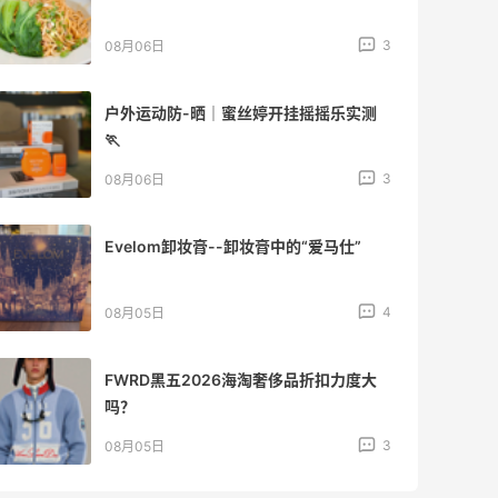
开始？
3
08月05日
【黑五海淘攻略】Bobbi Brown黑五
2026海淘折扣预测！
1
08月05日
柏瑞美黑瓶和白瓶哪个好用？混油皮选了
黑瓶
3
08月05日
兰蔻粉金管新色212哪个网站可以海淘？
在线等！
3
08月05日