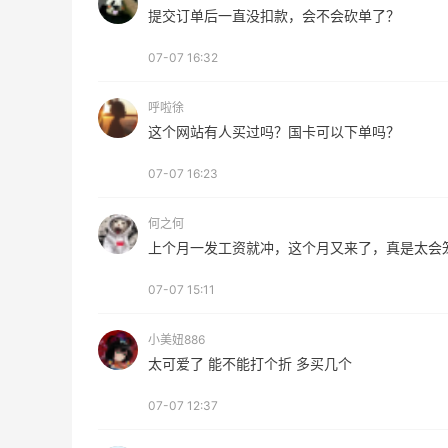
提交订单后一直没扣款，会不会砍单了？
1
1
08月07日
07-07 16:32
秋天的第1杯安排上｜库迪生椰拿铁叠55
呼啦徐
海淘返利
这个网站有人买过吗？国卡可以下单吗？
1
1
08月07日
07-07 16:23
感
开奖｜社区7月常规主题活动名单公布
何之何
上个月一发工资就冲，这个月又来了，真是太会
1
2
08月06日
07-07 15:11
小美妞886
Bobbi Brown美网2026黑五海淘活动什
太可爱了 能不能打个折 多买几个
么时候开始？
1
3
08月06日
07-07 12:37