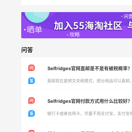
享9折优惠
Base Blu
LN-CC：限时大促！入手 Ganni、Acne、
4天8小时
西太后等
低至4折+额外8折
LN-CC
问答
Mytheresa：折扣区时尚上新热卖 关注
10天14小时
TOTEME、ZIMMERMAN 等
问
Selfridges官网直邮是不是有被税概率
享额外9折
Mytheresa
答
直邮现在是预交关税模式，部分商品可以直邮
问
Selfridges官网付款方式用什么比较好
答
银行卡或者信用卡，尽量不用支付宝，支付宝
ERGO Baby
4%返利
62人获得返利