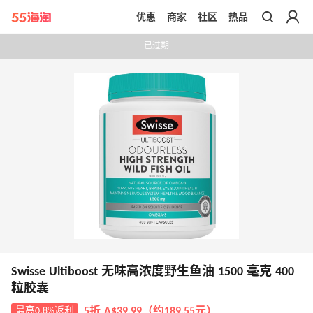
优惠
商家
社区
热品
带你去官网买正品
已过期
Swisse Ultiboost 无味高浓度野生鱼油 1500 毫克 400
粒胶囊
最高0.8%返利
5折 A$39.99（约189.55元）