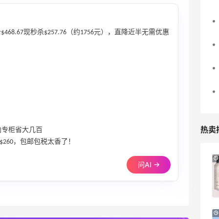
原价$468.67现秒杀$257.76（约1756元），直降近半无需优惠
热卖
国内专柜省大几百
$260，包邮包税太香了！
iHerb ：88全球好物节！选购日常保健、
3天2小时
问AI →
健身补剂、护肤洗护等
无门槛7.5折
iHerb
Macy's：美妆精选10日闪促 低至5折+免
9天17小时