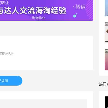
邮
关注兰蔻、雅诗兰黛等 每日更新
Macy's
LN-CC：限时大促！入手 Ganni、Acne、
4天2小时
西太后等
低至4折+额外8折
LN-CC
Patagonia：巴塔美官夏季大促 运动服饰
24天2小时
有提问哟~
精选低至6折
基础款印花T恤$21.99
Patagonia
要提问
热门
Private Internet Access VPN
最高70%返利