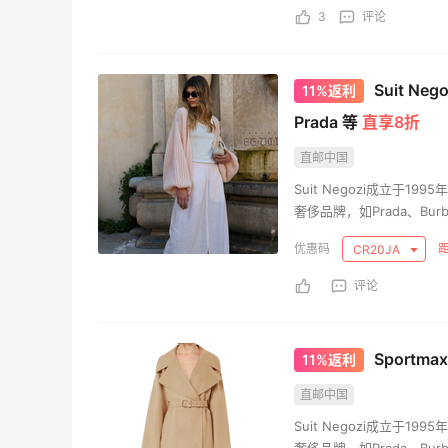
羊毛薅的实在有点多～积攒的最后一篇羊
3
评论
毛贴啦
0
1
08月07日
Suit N
11%返利
Prada 等
直享8折
除了面膜，我还薅到面霜、粉底液、润肤
乳、安睡裤等等
直邮中国
Suit Negozi成立于
1
1
08月07日
奢侈品牌，如Prada、Burbe
高端时尚服饰，将永恒经
距
再来我的面膜羊毛分享～又薅到了10片面
CR20JA
膜+2片眼膜
评论
1
1
08月07日
Sportm
11%返利
京东薅面膜太爽啦～每天都可以收货面膜
直邮中国
Suit Negozi成立于
1
1
08月07日
奢侈品牌，如Prada、Burbe