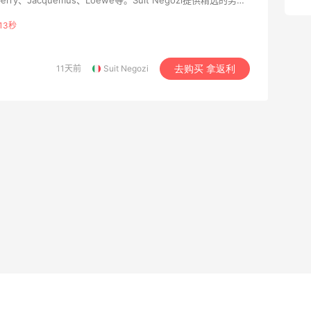
典与现代风格完美融合，致力于向世界展现其时尚理念。
12秒
11天前
Suit Negozi
去购买 拿返利