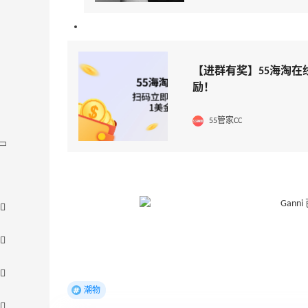
【进群有奖】55海淘在
励！
55管家CC
潮物