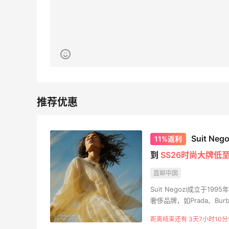
62人获得返利
Belly Bandit
4%返利
42人获得返利
TIMEBEAM (US)
最高10%返利
285人获得返利
Suit N
11%返利
RFM Denim
6%返利
到
SS26时尚大牌低至
86人获得返利
直邮中国
Suit Negozi成立于
奢侈品牌，如Prada、Burbe
高端时尚服饰，将永恒经
距离结束还有 3天7小时10分