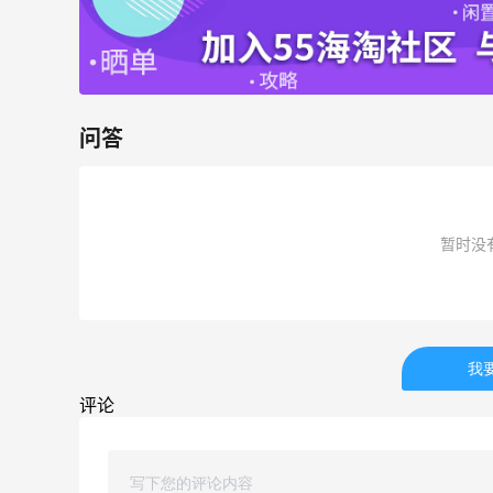
PRADA、LOEWE、加拿大鹅等
享9折优惠
Base Blu
Bluemercury：限时大促！入手 Aesop、
2天14小时
Nars、CT 等
问答
低至5折+部分额外8.5折
Bluemercury
Bloomingdales：时尚热卖！入手珑骧、
2天14小时
暂时没
Tory Burch、拉夫劳伦等
每满$100返$25礼卡
Bloomingdales
我
评论
ERGO Baby
4%返利