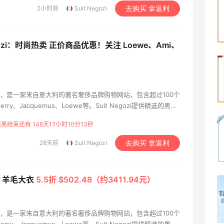
Origins悦木之源美网海淘攻略，Origins
2小时前
Suit Negozi
去购买 拿返利
海淘教程
1
08月07日
egozi：时尚热卖 正价商品优惠！关注 Loewe、Ami、
哈哈，这杯霸王茶姬买得真划算！
1995年，是一家来自意大利的著名奢侈品牌购物网站，包含超过100个
1
08月07日
rry、Jacquemus、Loewe等‌。Suit Negozi提供精选的男女
典与现代风格完美融合，致力于向世界展现其时尚理念。
离结束还有 146天17小时10分12秒
Dr.Levy精华效果给到夯
28天前
Suit Negozi
去购买 拿返利
1
08月07日
ax 羊毛大衣
5.5折 $502.48（约3411.94元）
Julian Bakery乳清蛋白棒 | 配料干净到感
人！
1995年，是一家来自意大利的著名奢侈品牌购物网站，包含超过100个
1
08月07日
rry、Jacquemus、Loewe等‌。Suit Negozi提供精选的男女