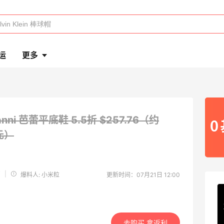
运
更多
anni 芭蕾平底鞋
5.5折 $257.76（约
6元）
i
|
爆料人: 小米粒
更新时间：07月21日 12:00
去购买 拿返利