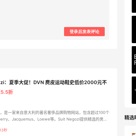
185人获得返利
COUTR
6%返利
登录后发表评论
227人获得返利
egozi：夏季大促！DVN 麂皮运动鞋史低价2000元不
5.5折
1995年，是一家来自意大利的著名奢侈品牌购物网站，包含超过100个
精选
rry、Jacquemus、Loewe等‌。Suit Negozi提供精选的男女
典与现代风格完美融合，致力于向世界展现其时尚理念。
12秒