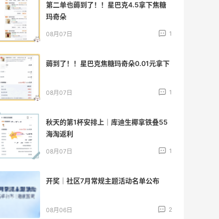
第二单也薅到了！！星巴克4.5拿下焦糖
玛奇朵
1
08月07日
薅到了！！星巴克焦糖玛奇朵0.01元拿下
1
08月07日
秋天的第1杯安排上｜库迪生椰拿铁叠55
海淘返利
1
08月07日
开奖｜社区7月常规主题活动名单公布
2
08月06日