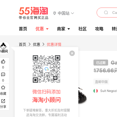
中国站
首页
优惠
商家
社区
攻略
转
首页
优惠
优惠详情
G
已过期
0
1756.6
0
Suit Negoz
微信扫码添加
收藏
海淘小顾问
分享
下单疑难解答，重大折扣及时提醒
进海淘交流群，专属福利活动