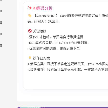
AI商品分析
【Suitnegozi INT】 Ganni爆款芭蕾鞋年度好价！
码，闭眼入！07.21止
关键限制
· 满$550才包邮，单买需自行承担运费
· DDP模式包关税，DHL/FedEx约14天到家
· 优惠随时可能结束，建议尽快下单
抄作业方案
1.尝鲜方案：直接下单拿走这双断货王，$257.76比
2.极致省钱：拉姐妹拼单至$550免邮，一双鞋折合不到
Macy's：Lancome 兰蔻美妆大促低至5折
13天17小时
满赠三重好礼
低门槛入手7件套
Macy's
【55专享】Base Blu：时尚上新热卖 关注
3天2小时