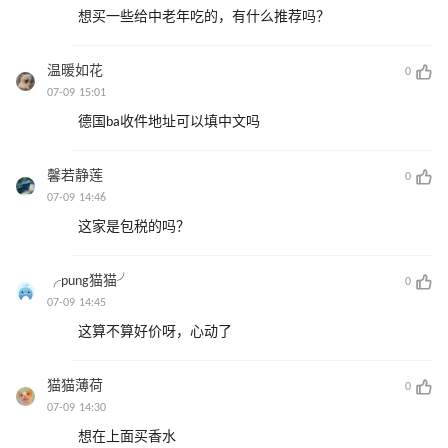
想买一些给中老年吃的，有什么推荐吗？
温暖如花
0
07-09 15:01
德国ba收件地址可以填中文吗
馨若静莲
0
07-09 14:46
这家是包税的吗？
╭pung猫猫╯
0
07-09 14:45
这算不算好价呀，心动了
猫猫薄荷
0
07-09 14:30
想在上面买香水