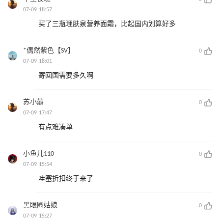
07-09 18:57
买了三瓶理肤泉营养面霜，比起国内划算好多
*偶然紫色【SV】
0
07-09 18:01
寄回国需要多久啊
苏小囍
0
07-09 17:47
有点难凑单
小鱼儿110
0
07-09 15:54
哇塞折扣终于来了
黑眼圈姑娘
0
07-09 15:27