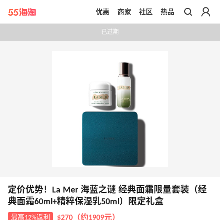
优惠
商家
社区
热品
带你去官网买正品
已过期
定价优势！La Mer 海蓝之谜 经典面霜限量套装（经
典面霜60ml+精粹保湿乳50ml）限定礼盒
最高12%返利
$270（约1909元）