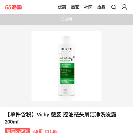
优惠
商家
社区
热品
带你去官网买正品
已过期
【单件含税】Vichy 薇姿 控油祛头屑洁净洗发露
200ml
最高6%返利
8.8折 £11.88