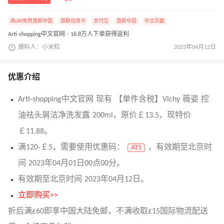
满£80免费直邮中国
银联信用卡
支付宝
直邮中国
中文页面
Arti-shopping中文官网 · 16.8万人下单获得返利
爆料人：小米粒
2023年04月12日
优惠介绍
Arti-shopping中文官网 现有 【单件含税】Vichy 薇姿 控
油祛头屑洁净洗发露 200ml，原价￡13.5，现特价
￡11.88。
满120-￡5，需要使用优惠码：
，有效期至北京时
AT5
间 2023年04月01日00点00分。
有效期至北京时间 2023年04月12日。
立即购买>>
折后满£60即享中国大陆免邮，不满收取£15国际物流配送