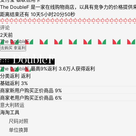
The DoubleF 是一家在线购物商店，以具有竞争力的价
距离结束还有 10天5小时20分50秒
评论
2天前
The DoubleF
去购买 拿返利
The DoubleF
最高9%返利
3.6万人获得返利
分类返利
返利
基础返利
3%
商家新用户购买正价商品
9%
商家老用户购买正价商品
6%
意大利转运
海淘工具
尺码对照
单位换算