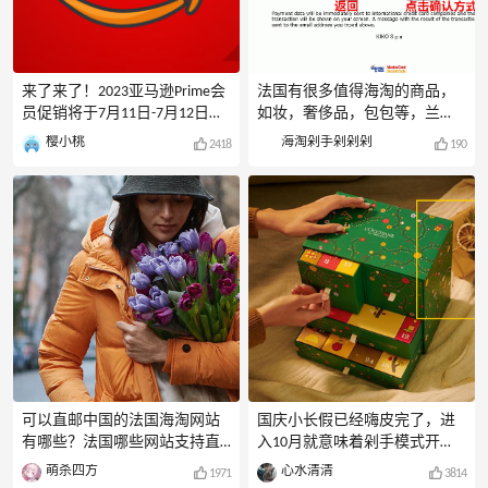
来了来了！2023亚马逊Prime会
法国有很多值得海淘的商品，
员促销将于7月11日-7月12日全
如妆，奢侈品，包包等，兰
面开跑，还没参加过亚马逊
蔻、薇姿、欧莱雅、Avene雅
樱小桃
海淘剁手剁剁剁
2418
190
Prime会员日促销的萌新们，
漾、欧舒丹、碧欧泉、娇韵诗
2023亚马逊Prime会员日海淘攻
这些品牌法国官网都很便宜，
略汇总一定要收藏哦，本篇内
只是大部分不支持国卡购买，
容将带你了解Prime会员日打折
除了护肤妆，法国还有奶粉也
时间、Prime会员权益、Prime会
很受妈妈们欢迎，这篇来简单
员活动通道、历年Prime会员日
分享几个法国海淘网站大全，
折扣情况等！
介绍几个法国海淘网站。1、综
POSTCARDS:START{"image":"http
合类法国亚马逊：
s:\/\/cdn.55haitao.com\/bbs\/dat
www.amazon.fr法国eBay：
a\/attachment\/deal\/2022\/06\/
www.eBay.frlaredoute：
27\/38662292ced4b3de62717688
www.laredoute.fr1001pharmacie
e7dcb983be4.png","
s官网：法国最大线上房
powersante：
可以直邮中国的法国海淘网站
国庆小长假已经嗨皮完了，进
https://www.powersante.com/，
有哪些？法国哪些网站支持直
入10月就意味着剁手模式开
主营法国妆和奶粉pharma7：
邮中国？对于想海淘法国兰
始，黑五、网络星期一、圣诞
萌杀四方
心水清清
1971
3814
www.pha
蔻，薇姿、Avene雅漾、欧舒
还远吗（就在眼前了），这不